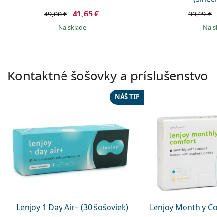
41,65 €
49,00 €
99,99 €
na sklade
na 
Kontaktné šošovky a príslušenstvo
NÁŠ TIP
Lenjoy 1 Day Air+ (30 šošoviek)
Lenjoy Monthly Co