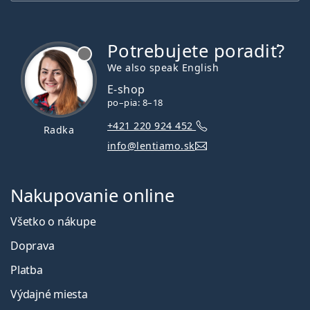
Potrebujete poradiť?
je offline
We also speak English
E-shop
po–pia: 8–18
+421 220 924 452
Radka
info@lentiamo.sk
Nakupovanie online
Všetko o nákupe
Doprava
Platba
Výdajné miesta