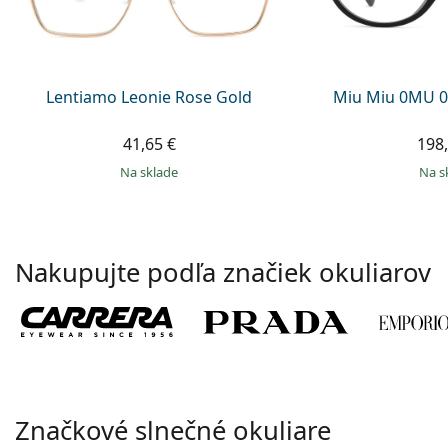
Lentiamo Leonie Rose Gold
Miu Miu 0MU 0
41,65 €
198,
na sklade
na 
Nakupujte podľa značiek okuliarov
Značkové slnečné okuliare