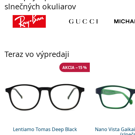
slnečných okuliarov
Teraz vo výpredaji
AKCIA −15 %
Lentiamo Tomas Deep Black
Nano Vista Gaika
(slnečn