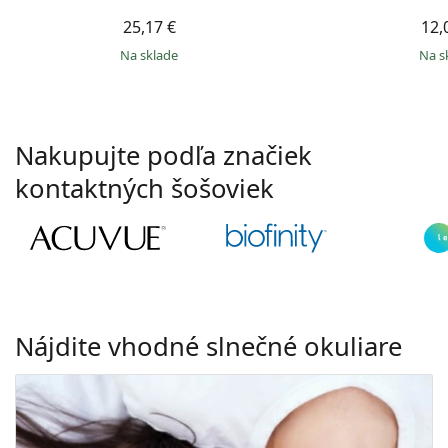
25,17 €
12,
na sklade
na 
Nakupujte podľa značiek
kontaktných šošoviek
Nájdite vhodné slnečné okuliare