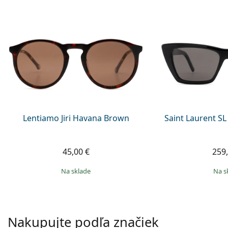
Lentiamo Jiri Havana Brown
Saint Laurent SL
45,00 €
259,
na sklade
na 
Nakupujte podľa značiek