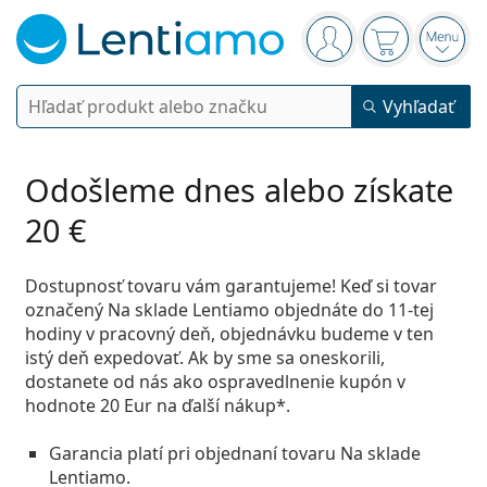
Navigačný panel
ste prihlásení
Nákupný koš
Otvor
Vyhľadávanie
Vyhľadať
Prihlásenie
Navigácia webu
Kontaktné šošovky
Odošleme dnes alebo získate
20 €
Doba nosenia
Roztoky
Typ
Jednodenné
Dostupnosť tovaru vám garantujeme! Keď si tovar
Podľa typu
označený
Na sklade Lentiamo
objednáte
do 11-tej
Dioptrické okuliare
Značky
Sférické a asférické
Týždenné
hodiny v pracovný deň
, objednávku budeme v ten
Podľa objemu
Viacúčelové
istý deň expedovať. Ak by sme sa oneskorili,
Príslušenstvo
Acuvue
Tórické na astigmatizmus
2 týždenné
Typ
Akcie
Dámske
Pánske
Detské
dostanete od nás ako ospravedlnenie
kupón
v
Slnečné okuliare
Výhodnejšie balenia
50 až 120 ml
Peroxidové
hodnote
20 Eur
na ďalší nákup*.
Rady a tipy
Roztoky
Biofinity
Multifokálne na presbyopiu
Mesačné
Použitie
Nové produkty
Výhodné balenia po 2
225 až 500 ml
Bez konzervačných látok
Typ
Akcie
Dámske
Pánske
Detské
Všetky šošovky
Garancia platí pri objednaní tovaru Na sklade
Ako nakupovať šošovky online
Okuliare na počítač
Očné kvapky
Dailies
Silikón-hydrogélové
Značky
Štvrťročné
Dioptrické okuliare
Limitovaná edícia
Lentiamo.
Výhodné balenia po 3