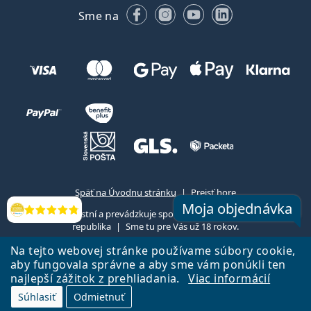
Facebooku
Instagrame
YouTube
LinkedIn
Sme na
Späť na Úvodnu stránku
Prejsť hore
Moja objednávka
Lentiamo.sk vlastní a prevádzkuje spoločnosť Lentiamo s.r.o., Česká
Hodnotenia
republika
Sme tu pre Vás už 18 rokov.
Na tejto webovej stránke používame súbory cookie,
aby fungovala správne a aby sme vám ponúkli ten
najlepší zážitok z prehliadania.
Viac informácií
Súhlasiť
Odmietnuť