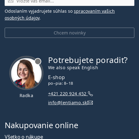
Odoslaním vyjadrujete súhlas so
spracovaním vašich
osobných údajov
.
Chcem novinky
Potrebujete poradiť?
je offline
We also speak English
E-shop
po–pia: 8–18
+421 220 924 452
Radka
info@lentiamo.sk
Nakupovanie online
Všetko o nákupe