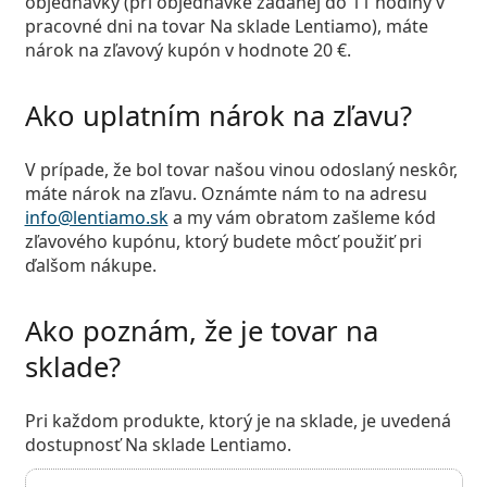
objednávky (pri objednávke zadanej do 11 hodiny v
Persol
pracovné dni na tovar Na sklade Lentiamo), máte
nárok na zľavový kupón v hodnote 20 €.
Prada
Všetky značky
Ako uplatním nárok na zľavu?
V prípade, že bol tovar našou vinou odoslaný neskôr,
máte nárok na zľavu. Oznámte nám to na adresu
info@lentiamo.sk
a my vám obratom zašleme kód
zľavového kupónu, ktorý budete môcť použiť pri
ďalšom nákupe.
Ako poznám, že je tovar na
sklade?
Pri každom produkte, ktorý je na sklade, je uvedená
dostupnosť
Na sklade Lentiamo
.