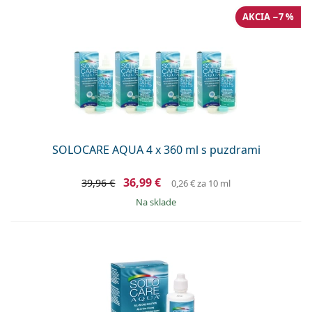
AKCIA −7 %
SOLOCARE AQUA 4 x 360 ml s puzdrami
36,99 €
39,96 €
0,26 €
za 10 ml
na sklade