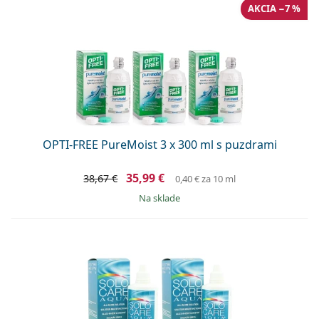
AKCIA −7 %
OPTI-FREE PureMoist 3 x 300 ml s puzdrami
35,99 €
38,67 €
0,40 €
za 10 ml
na sklade