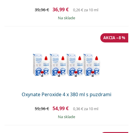
36,99 €
39,96 €
0,26 €
za 10 ml
na sklade
AKCIA −8 %
Oxynate Peroxide 4 x 380 ml s puzdrami
54,99 €
59,96 €
0,36 €
za 10 ml
na sklade