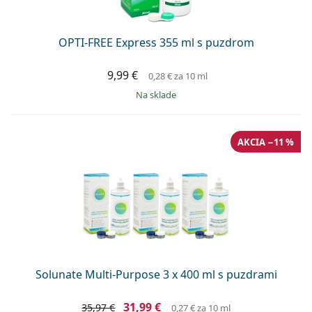
OPTI-FREE Express 355 ml s puzdrom
9,99 €
0,28 €
za 10 ml
na sklade
AKCIA −11 %
Solunate Multi-Purpose 3 x 400 ml s puzdrami
31,99 €
35,97 €
0,27 €
za 10 ml