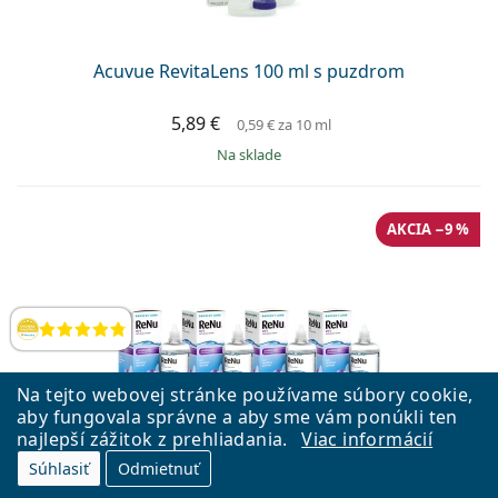
Acuvue RevitaLens 100 ml s puzdrom
5,89 €
0,59 €
za 10 ml
na sklade
AKCIA −9 %
Hodnotenia
Na tejto webovej stránke používame súbory cookie,
aby fungovala správne a aby sme vám ponúkli ten
najlepší zážitok z prehliadania.
Viac informácií
ReNu MPS Sensitive Eyes 4 x 360 ml s puzdrami
Súhlasiť
Odmietnuť
40,09 €
43,96 €
0,28 €
za 10 ml