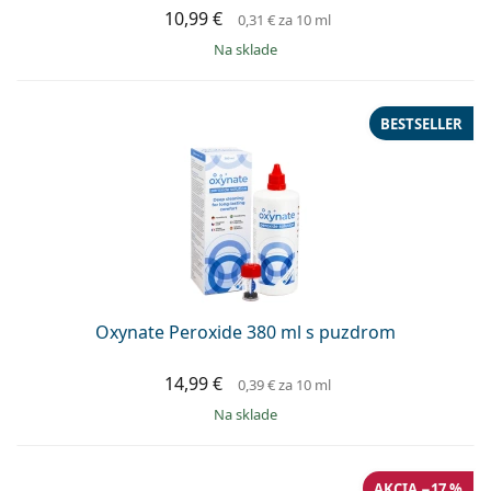
10,99 €
0,31 €
za 10 ml
na sklade
BESTSELLER
Oxynate Peroxide 380 ml s puzdrom
14,99 €
0,39 €
za 10 ml
na sklade
AKCIA −17 %