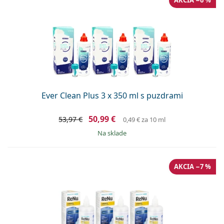
AKCIA −6 %
Ever Clean Plus 3 x 350 ml s puzdrami
50,99 €
53,97 €
0,49 €
za 10 ml
na sklade
AKCIA −7 %