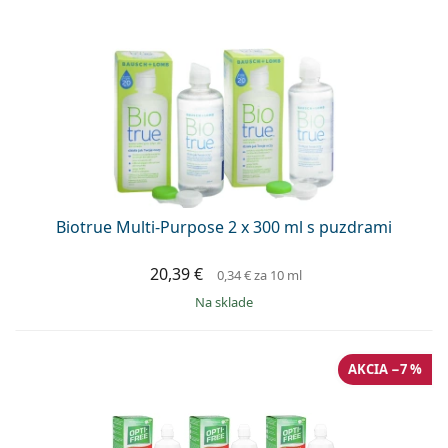
Biotrue Multi-Purpose 2 x 300 ml s puzdrami
20,39 €
0,34 €
za 10 ml
na sklade
AKCIA −7 %