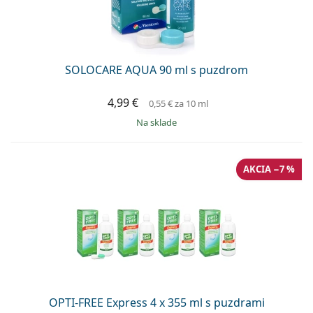
SOLOCARE AQUA 90 ml s puzdrom
4,99 €
0,55 €
za 10 ml
na sklade
AKCIA −7 %
OPTI-FREE Express 4 x 355 ml s puzdrami