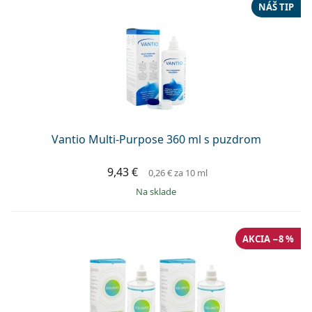
Gucci
NÁŠ TIP
Všetky roztoky
je onli
Všetky značky
Persol
Prada
Všetky značky
Vantio Multi-Purpose 360 ml s puzdrom
9,43 €
0,26 €
za 10 ml
na sklade
AKCIA −8 %