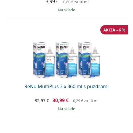
3,99 €
0,80 €
za 10 ml
na sklade
AKCIA −6 %
ReNu MultiPlus 3 x 360 ml s puzdrami
30,99 €
32,97 €
0,29 €
za 10 ml
na sklade