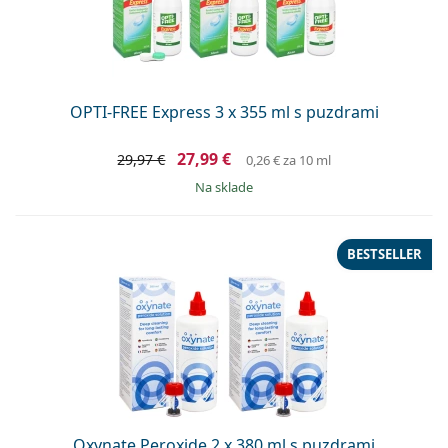
OPTI-FREE Express 3 x 355 ml s puzdrami
27,99 €
29,97 €
0,26 €
za 10 ml
na sklade
BESTSELLER
Oxynate Peroxide 2 x 380 ml s puzdrami