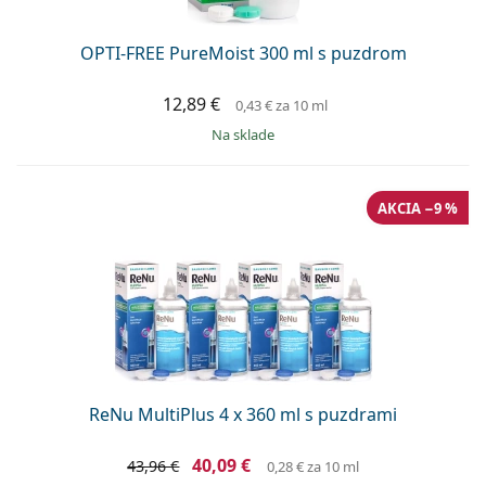
OPTI-FREE PureMoist 300 ml s puzdrom
12,89 €
0,43 €
za 10 ml
na sklade
AKCIA −9 %
ReNu MultiPlus 4 x 360 ml s puzdrami
40,09 €
43,96 €
0,28 €
za 10 ml