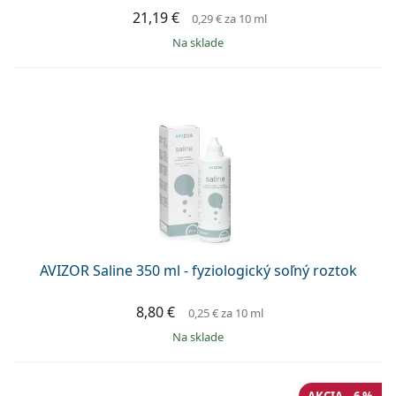
21,19 €
0,29 €
za 10 ml
na sklade
AVIZOR Saline 350 ml - fyziologický soľný roztok
8,80 €
0,25 €
za 10 ml
na sklade