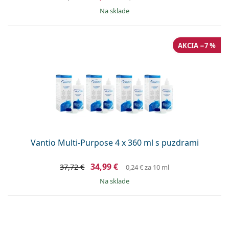
na sklade
AKCIA −7 %
Vantio Multi-Purpose 4 x 360 ml s puzdrami
34,99 €
37,72 €
0,24 €
za 10 ml
na sklade