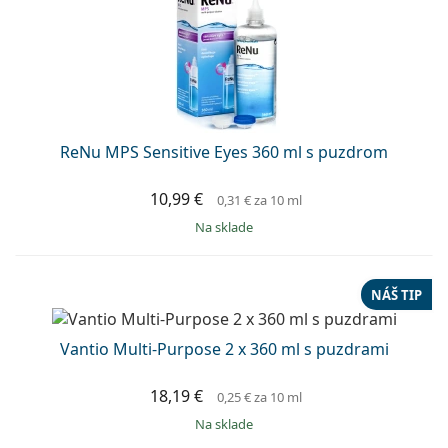
ReNu MPS Sensitive Eyes 360 ml s puzdrom
10,99 €
0,31 €
za 10 ml
na sklade
NÁŠ TIP
Vantio Multi-Purpose 2 x 360 ml s puzdrami
18,19 €
0,25 €
za 10 ml
na sklade