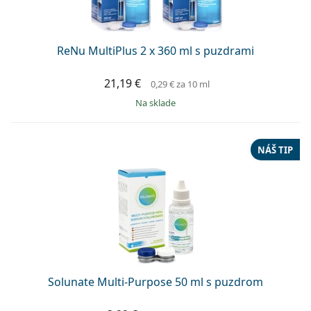
ReNu MultiPlus 2 x 360 ml s puzdrami
21,19 €
0,29 €
za 10 ml
na sklade
NÁŠ TIP
Solunate Multi-Purpose 50 ml s puzdrom