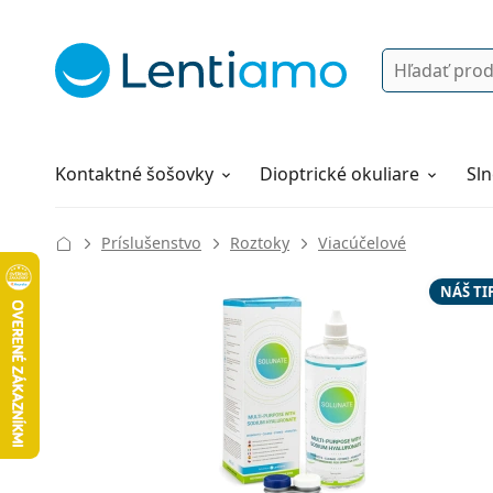
Vyhľadávanie
Prihlásenie
Navigácia webu
Roztoky
Všetko o nákupe
Kontaktné šošovky
Dioptrické okuliare
Sln
Príslušenstvo
Roztoky
Viacúčelové
NÁŠ TI