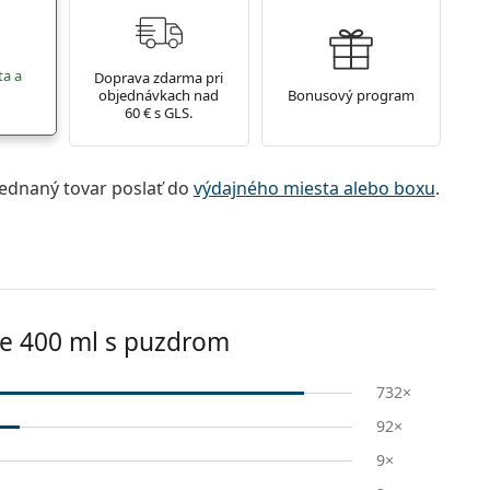
ta a
Doprava zdarma pri
objednávkach nad
Bonusový program
60 € s GLS.
jednaný tovar poslať do
výdajného miesta alebo boxu
.
e 400 ml s puzdrom
732×
92×
9×