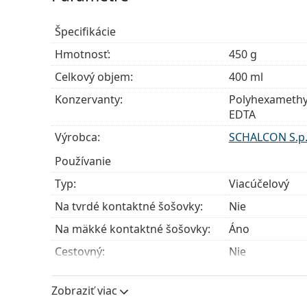
k dispozícii a nikdy sa vám na cestách nestratí.
Špecifikácie
Hmotnosť:
450 g
Celkový objem:
400 ml
Konzervanty:
Polyhexamethy
EDTA
Výrobca:
SCHALCON S.p
Používanie
Typ:
Viacúčelový
Na tvrdé kontaktné šošovky:
Nie
Na mäkké kontaktné šošovky:
Áno
Cestovný:
Nie
Expirácia:
Najmenej 29 m
Zobraziť viac
Spotreba po otvorení:
3 mesiace