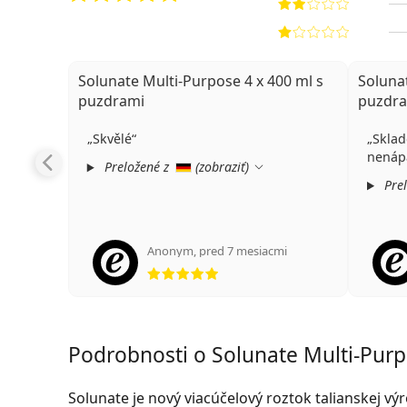
Solunate Multi-Purpose 4 x 400 ml s
Soluna
puzdrami
puzdr
Skvělé
Sklad
nenáp
Preložené z
(
zobraziť
)
Prel
Anonym
,
pred 7 mesiacmi
hodnotenie 5 z 5
Podrobnosti o Solunate Multi-Pur
Solunate je nový viacúčelový roztok talianskej v