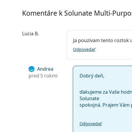
Príslušenstvo
Komentáre k Solunate Multi-Purpo
Puzdier v balení:
1
Ostatné
Lucia B.
Kategória:
Roztoky
Ja pouzivam tento roztok 
Príslušenstvo
Odpovedať
Viacúčelové ro
Andrea
pred 5 rokmi
Dobrý deň,
ďakujeme za Vaše hodno
Solunate
spokojná. Prajem Vám 
Odpovedať