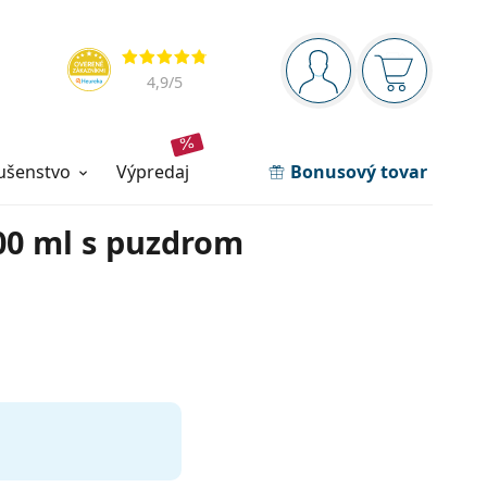
Navigačný panel
Hodnotenia
ste prihlásení
Nákupný ko
4,9
/5
lušenstvo
výpredaj
Bonusový tovar
00 ml s puzdrom