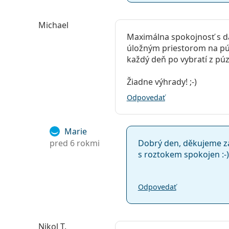
Michael
Maximálna spokojnosť s d
úložným priestorom na pú
každý deň po vybratí z púz
Žiadne výhrady! ;-)
Odpovedať
Marie
pred 6 rokmi
Dobrý den, děkujeme za
s roztokem spokojen :-)
Odpovedať
Nikol T.