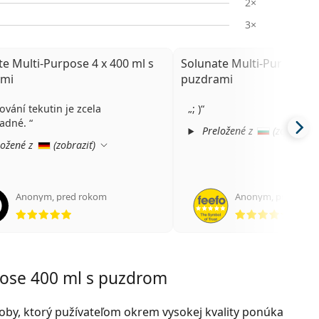
2×
3×
te Multi-Purpose 4 x 400 ml s
Solunate Multi-Purpose 2 
ami
puzdrami
ování tekutin je zcela
; )
adné.
Preložené z
(
zobraziť
)
ožené z
(
zobraziť
)
Anonym
,
pred rokom
Anonym
,
pred rok
hodnotenie 5 z 5
hodno
pose 400 ml s puzdrom
ýroby, ktorý pužívateľom okrem vysokej kvality ponúka