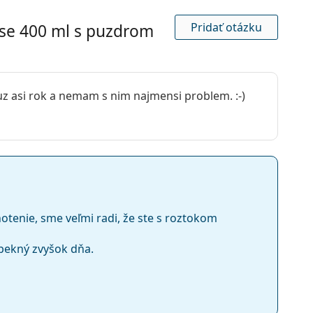
Pridať otázku
se 400 ml s puzdrom
uz asi rok a nemam s nim najmensi problem. :-)
ztoky na kontaktné šošovky
tenie, sme veľmi radi, že ste s roztokom
pekný zvyšok dňa.