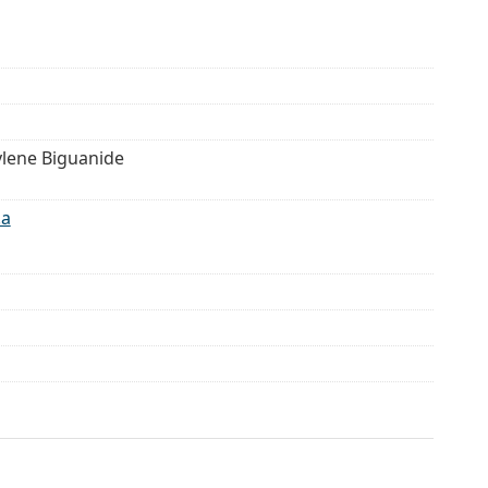
lene Biguanide
.a
esiacov