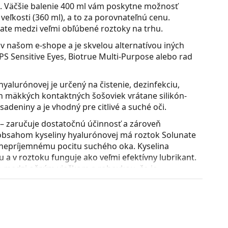
u. Väčšie balenie 400 ml vám poskytne možnosť
veľkosti (360 ml), a to za porovnateľnú cenu.
nate medzi veľmi obľúbené roztoky na trhu.
v našom e-shope a je skvelou alternatívou iných
S Sensitive Eyes, Biotrue Multi-Purpose alebo rad
yalurónovej je určený na čistenie, dezinfekciu,
h mäkkých kontaktných šošoviek vrátane silikón-
deniny a je vhodný pre citlivé a suché oči.
 – zaručuje dostatočnú účinnosť a zároveň
 obsahom kyseliny hyalurónovej má roztok Solunate
 nepríjemnému pocitu suchého oka. Kyselina
a v roztoku funguje ako veľmi efektívny lubrikant.
ie medzi očným viečkom a rohovkou, čo je
né šošovky tak vydržia byť dostatočne hydratované
komfortnejšie.
a kontaktné šošovky, ktoré je inovatívne umiestnené
ťou. Vďaka tomu máte puzdro pri použití roztoku vždy