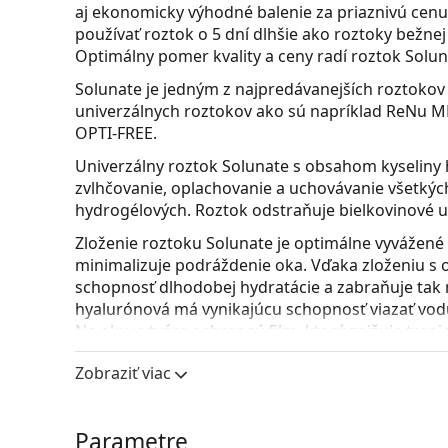
aj ekonomicky výhodné balenie za priaznivú cen
používať roztok o 5 dní dlhšie ako roztoky bežnej 
Optimálny pomer kvality a ceny radí roztok Solu
Solunate je jedným z najpredávanejších roztokov 
univerzálnych roztokov ako sú napríklad ReNu MP
OPTI-FREE.
Univerzálny roztok Solunate s obsahom kyseliny h
zvlhčovanie, oplachovanie a uchovávanie všetkýc
hydrogélových. Roztok odstraňuje bielkovinové usa
Zloženie roztoku Solunate je optimálne vyvážené
minimalizuje podráždenie oka. Vďaka zloženiu s
schopnosť dlhodobej hydratácie a zabraňuje tak
hyalurónová má vynikajúcu schopnosť viazať vodu 
Na oku vytvára ochranný film, ktorý znižuje tren
blahodarné pre podráždené a suché oči. Kontakt
Zobraziť viac
po celý deň a ich nosenie je ešte pohodlnejšie a 
Súčasťou balenia roztoku Solunate je aj puzdro n
priamo na fľaši roztoku a stáva sa tak jej súčas
Parametre