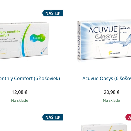
NÁŠ TIP
nthly Comfort (6 šošoviek)
Acuvue Oasys (6 šošo
12,08 €
20,98 €
na sklade
na sklade
NÁŠ TIP
A