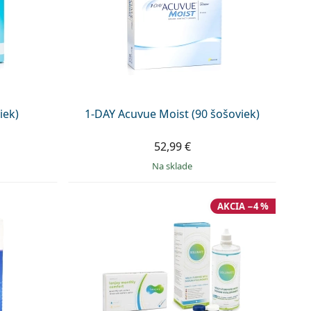
iek)
1-DAY Acuvue Moist (90 šošoviek)
52,99 €
na sklade
AKCIA −4 %