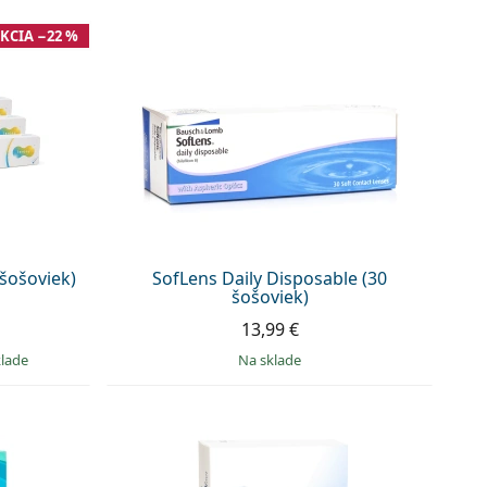
KCIA −22 %
šošoviek)
SofLens Daily Disposable (30
šošoviek)
13,99 €
klade
na sklade