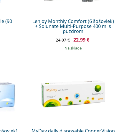
le (90
Lenjoy Monthly Comfort (6 šošoviek)
+ Solunate Multi-Purpose 400 ml s
puzdrom
22,99 €
24,07 €
na sklade
ošoviek)
MyDay daily disposable CooperVision