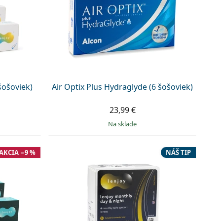
šošoviek)
Air Optix Plus Hydraglyde (6 šošoviek)
23,99 €
na sklade
AKCIA −9 %
NÁŠ TIP