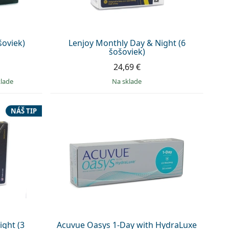
šoviek)
Lenjoy Monthly Day & Night (6
šošoviek)
24,69 €
klade
na sklade
NÁŠ TIP
ight (3
Acuvue Oasys 1-Day with HydraLuxe