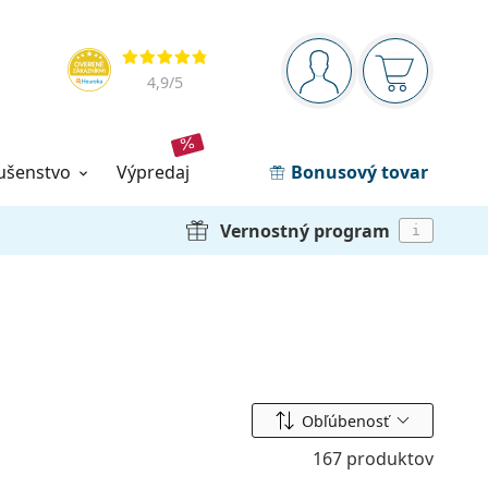
Navigačný panel
Hodnotenia
ste prihlásení
Nákupný ko
4,9
/5
lušenstvo
výpredaj
Bonusový tovar
Vernostný program
i
Zoradiť podľa
Obľúbenosť
167 produktov