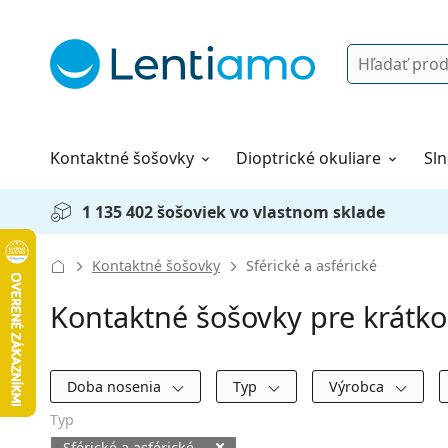
Vyhľadávanie
Prihlásenie
Navigácia webu
Roztoky
Všetko o nákupe
Kontaktné šošovky
Dioptrické okuliare
Sln
1 135 402 šošoviek vo vlastnom sklade
Kontaktné šošovky
Sférické a asférické
Kontaktné šošovky pre krátko
Filtre
Doba nosenia
Typ
Výrobca
Typ
Sférické a asférické