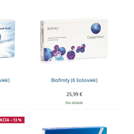
viek)
Biofinity (6 šošoviek)
25,99 €
na sklade
KCIA −13 %