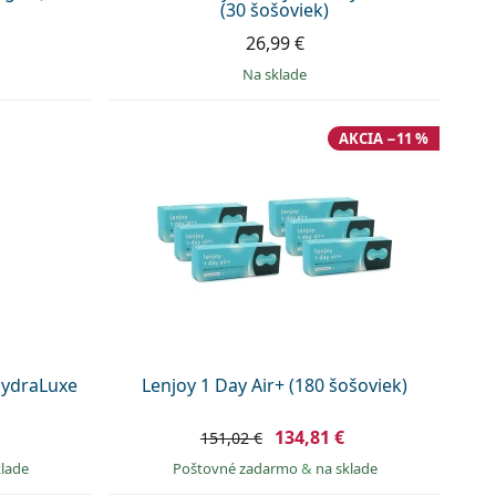
(30 šošoviek)
26,99 €
na sklade
AKCIA −11 %
HydraLuxe
Lenjoy 1 Day Air+ (180 šošoviek)
134,81 €
151,02 €
klade
Poštovné zadarmo
&
na sklade