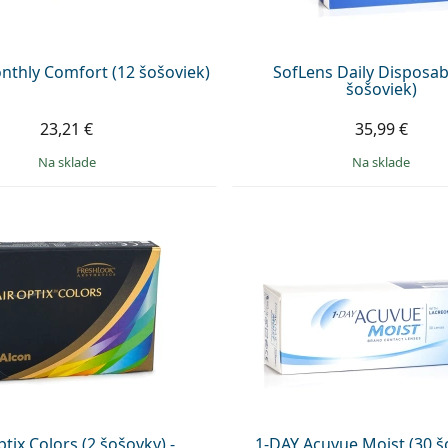
nthly Comfort (12 šošoviek)
SofLens Daily Disposab
šošoviek)
23,21 €
35,99 €
na sklade
na sklade
ptix Colors (2 šošovky) -
1-DAY Acuvue Moist (30 š