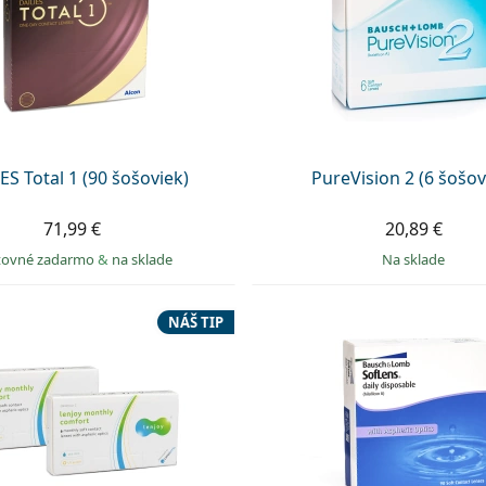
ES Total 1 (90 šošoviek)
PureVision 2 (6 šošov
71,99 €
20,89 €
tovné zadarmo
&
na sklade
na sklade
NÁŠ TIP