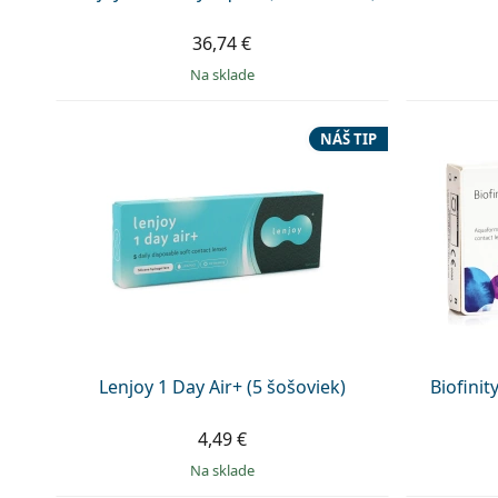
36,74 €
na sklade
NÁŠ TIP
Lenjoy 1 Day Air+ (5 šošoviek)
Biofinit
4,49 €
na sklade