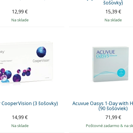
šošovky)
12,99 €
15,39 €
na sklade
na sklade
y CooperVision (3 šošovky)
Acuvue Oasys 1-Day with 
(90 šošoviek)
14,99 €
71,99 €
na sklade
Poštovné zadarmo
&
na s