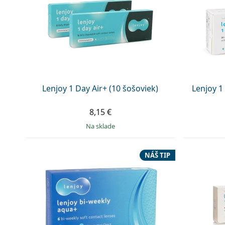
Lenjoy 1 Day Air+ (10 šošoviek)
Lenjoy 1
8,15 €
na sklade
NÁŠ TIP