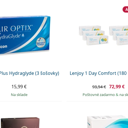
A
 Plus Hydraglyde (3 šošovky)
Lenjoy 1 Day Comfort (180 
15,99 €
72,99 €
93,54 €
na sklade
Poštovné zadarmo
&
na s