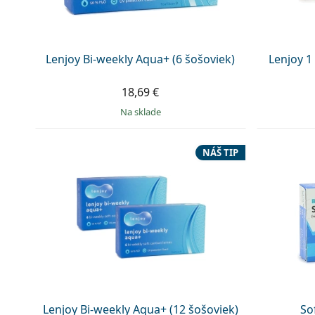
Lenjoy Bi-weekly Aqua+ (6 šošoviek)
Lenjoy 1
18,69 €
na sklade
NÁŠ TIP
Lenjoy Bi-weekly Aqua+ (12 šošoviek)
So