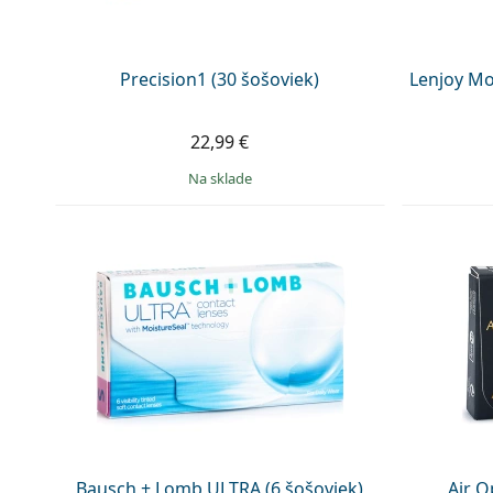
Precision1 (30 šošoviek)
Lenjoy Mo
22,99 €
na sklade
Bausch + Lomb ULTRA (6 šošoviek)
Air O