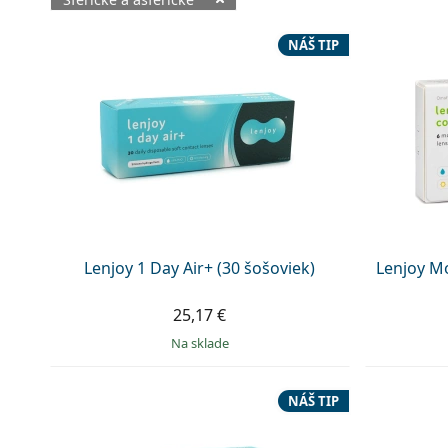
Dostupné produkty
NÁŠ TIP
Lenjoy 1 Day Air+ (30 šošoviek)
Lenjoy Mo
25,17 €
na sklade
NÁŠ TIP