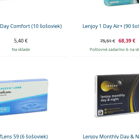
 Day Comfort (10 šošoviek)
Lenjoy 1 Day Air+ (90 šo
5,40 €
68,39 €
75,51 €
na sklade
Poštovné zadarmo
&
na s
fLens 59 (6 šošoviek)
Lenjoy Monthly Day & N