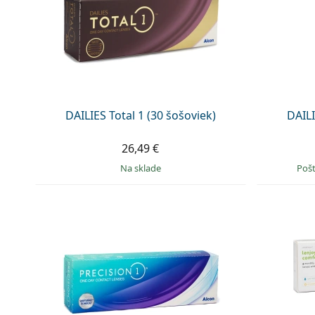
DAILIES Total 1 (30 šošoviek)
DAILI
26,49 €
na sklade
Poš