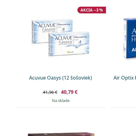
AKCIA −3 %
Acuvue Oasys (12 šošoviek)
Air Optix
40,79 €
41,96 €
na sklade