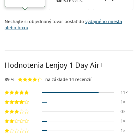
nad 60 € s GLS.
Nechajte si objednaný tovar poslať do
výdajného miesta
alebo boxu
.
Hodnotenia Lenjoy 1 Day Air+
89 %
na základe 14 recenzií
11×
1×
0×
1×
1×