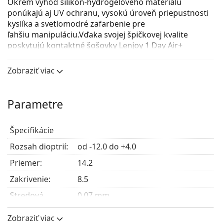
Okrem výhod silikón-hydrogélového materiálu
ponúkajú aj UV ochranu, vysokú úroveň priepustnosti
kyslíka a svetlomodré zafarbenie pre
ľahšiu manipuláciu.Vďaka svojej špičkovej kvalite
poskytujú kontaktné šošovky Lenjoy 1 Day Air+
vynikajúci vizuálny výkon a dlhotrvajúci komfort pri
nosení.
Zobraziť viac
Hlavné výhody
Parametre
Lenjoy 1 Day Air+ sú
silikón-hydrogélové
kontaktné
šošovky s množstvom výhod. Aké hlavné vlastnosti
Špecifikácie
ponúkajú svojim nositeľom?
Rozsah dioptrií:
od -12.0 do +4.0
Vysoký komfort
– Veľké množstvo vody obsiahnuté
Priemer:
14.2
v šošovkách je základom pohodlného používania.
Zakrivenie:
Silikón-hydrogélový materiál
8.5
– Jeden z najzdravších
materiálov používaných na výrobu kontaktných
Stredová
0.07 mm
šošoviek. Je to práve priedušný silikón-hydrogél,
hrúbka:
ktorý umožňuje očiam dýchať.
Zobraziť viac