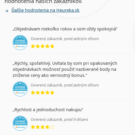
hodnotenia našich zákazníkov.
Ďalšie hodnotenia na Heureka.sk
Často kladené otázky
Objednávam niekoľko rokov a som vždy spokojná
Ako dlho môžete nosiť kontaktné šošovky
Overený zákazník, pred jedným dňom
Lenjoy 1 Day Air+?
hodnotenie 5 z 5
Môžete spať s kontaktnými šošovkami Lenjoy 1
Rýchly, spoľahlivý. Uvítala by som pri opakovaných
Day Air+?
objednávkach možnosť použiť nazbierané body na
zníženie ceny ako vernostný bonus.
Overený zákazník, pred jedným dňom
hodnotenie 5 z 5
Súvisiace články z nášho blogu
Ako rozumieť predpisu na šošovky - dôležité
Rychlost a jednoduchost nakupu
parametre!
Overený zákazník, pred 9 dňami
Zvykanie si na kontaktné šošovky: ako dlho to trvá?
hodnotenie 4 z 5
Ako sa starať o kontaktné šošovky
Môžete sa sprchovať s nasadenými kontaktnými