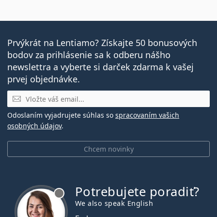
šošovkami?
Ide o zdravotnícku pomôcku. Pred použitím si
prečítajte pokyny.
Prvýkrát na Lentiamo? Získajte 50 bonusových
bodov za prihlásenie sa k odberu nášho
newslettra a vyberte si darček zdarma k vašej
prvej objednávke.
E-mail
Odoslaním vyjadrujete súhlas so
spracovaním vašich
osobných údajov
.
Chcem novinky
Potrebujete poradiť?
je offline
We also speak English