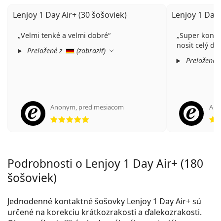
Lenjoy 1 Day Air+ (30 šošoviek)
Lenjoy 1 Day 
Velmi tenké a velmi dobré
Super konta
nosit celý de
Preložené z
(
zobraziť
)
Preložené 
Anonym
,
pred mesiacom
An
hodnotenie 5 z 5
Podrobnosti o Lenjoy 1 Day Air+ (180
šošoviek)
Jednodenné kontaktné šošovky Lenjoy 1 Day Air+ sú
určené na korekciu krátkozrakosti a ďalekozrakosti.