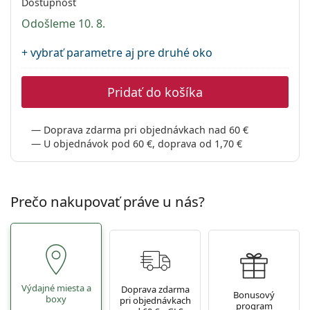
Dostupnosť
Persol
Odošleme 10. 8.
Prada
+ vybrať parametre aj pre druhé oko
Všetky značky
Pridať do košíka
Doprava zdarma pri objednávkach nad 60 €
U objednávok pod 60 €, doprava od 1,70 €
Prečo nakupovať práve u nás?
Výdajné miesta a
Doprava zdarma
Bonusový
boxy
pri objednávkach
program