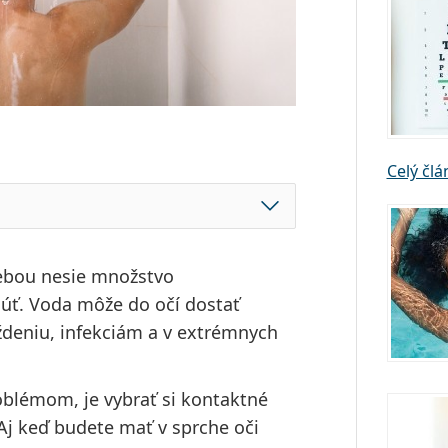
Celý čl
ebou nesie množstvo
núť. Voda môže do očí dostať
ždeniu, infekciám a v extrémnych
blémom, je vybrať si kontaktné
j keď budete mať v sprche oči