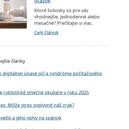
otázok
Ktoré šošovky sú pre vás
vhodnejšie, jednodenné alebo
mesačné? Prečítajte si viac.
Celý článok
ejšie články
o digitálnej únave očí a syndróme počítačového
e cyklistické slnečné okuliare v roku 2025
res: Môže stres ovplyvniť náš zrak?
vetlo a jeho vplyv na spánok