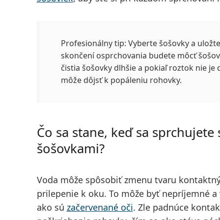
Profesionálny tip:
Vyberte šošovky a uložte
skončení osprchovania budete môcť šošovk
čistia šošovky dlhšie a pokiaľ roztok nie je
môže dôjsť k popáleniu rohovky.
Čo sa stane, keď sa sprchujete
šošovkami?
Voda môže spôsobiť zmenu tvaru kontaktnýc
prilepenie k oku. To môže byť nepríjemné a
ako sú
začervenané oči
. Zle padnúce kontak