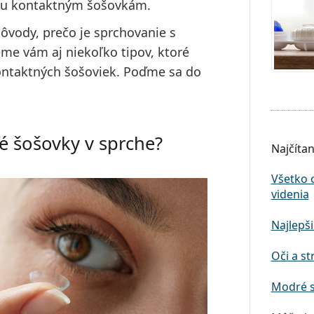
 ku kontaktným šošovkám.
ôvody, prečo je sprchovanie s
e vám aj niekoľko tipov, ktoré
ontaktných šošoviek. Poďme sa do
 šošovky v sprche?
Najčítan
Všetko 
videnia
Najlepši
Oči a st
Modré s