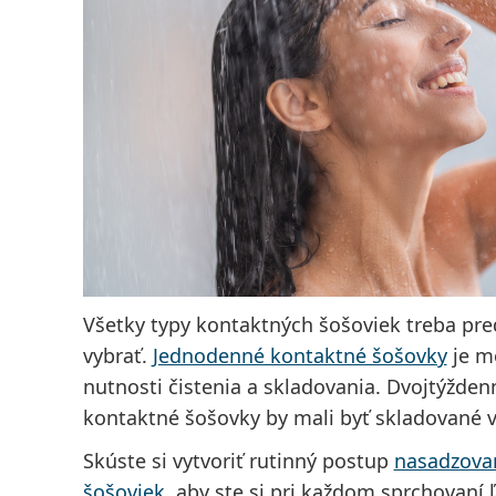
Všetky typy kontaktných šošoviek treba pr
vybrať.
Jednodenné kontaktné šošovky
je m
nutnosti čistenia a skladovania. Dvojtýžde
kontaktné šošovky by mali byť skladované 
Skúste si vytvoriť rutinný postup
nasadzovan
šošoviek
, aby ste si pri každom sprchovaní 