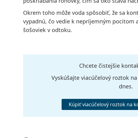
poškriabania rohovky, čím sa oko stáva nách
Okrem toho môže voda spôsobiť, že sa kon
vypadnú, čo vedie k nepríjemným pocitom a
šošoviek v odtoku.
Chcete čistejšie kont
Vyskúšajte viacúčelový roztok n
dnes.
Kúpiť viacúčelový roztok na 