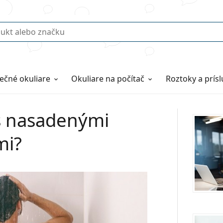
ečné okuliare
Okuliare na počítač
Roztoky a prís
s nasadenými
mi?