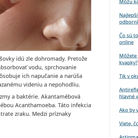
Môžu ko
Najlepš
odborní
Čo sú to
online
Môžete 
šovky idú zle dohromady. Pretože
kvapky?
bsorbovať vodu, sprchovanie
ôsobuje ich napučanie a narúša
Tik v ok
mazanému videniu a nepohodliu.
Antirefl
izmy a baktérie. Akantamébová
hlavné 
amébou Acanthamoeba. Táto infekcia
Ako by 
trate zraku. Medzi príznaky
Viete, č
Astigma