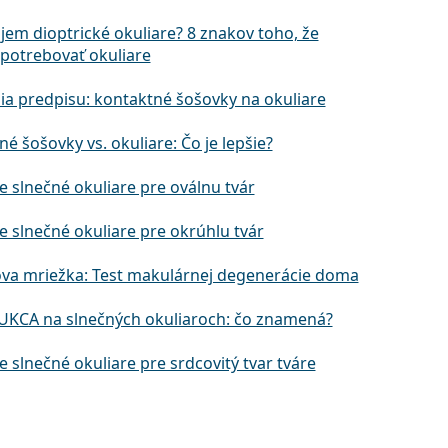
jem dioptrické okuliare? 8 znakov toho, že
potrebovať okuliare
ia predpisu: kontaktné šošovky na okuliare
é šošovky vs. okuliare: Čo je lepšie?
e slnečné okuliare pre oválnu tvár
e slnečné okuliare pre okrúhlu tvár
va mriežka: Test makulárnej degenerácie doma
UKCA na slnečných okuliaroch: čo znamená?
e slnečné okuliare pre srdcovitý tvar tváre