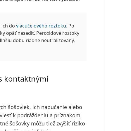
 ich do
viacúčelového roztoku
. Po
y opäť nasadiť. Peroxidové roztoky
 dlhšiu dobu riadne neutralizovaný,
 s kontaktnými
h šošoviek, ich napučanie alebo
 viesť k podráždeniu a príznakom,
tné šošovky môžu tiež zvýšiť riziko