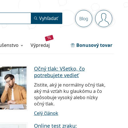
Navigačný panel
Vyhľadať
Blog
ste prihlás
lušenstvo
výpredaj
Bonusový tovar
Očný tlak: Všetko, čo
potrebujete vedieť
Zistite, aký je normálny očný tlak,
aký má vzťah ku glaukómu a čo
spôsobuje vysoký alebo nízky
očný tlak.
Celý článok
Online test zraku: