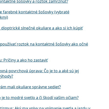
ntaktné šošovky a roztok zamrznúť?
ie farebné kontaktné šošovky (vybraté
kmi)
 dioptrické slnečné okuliare a ako si ich kúpiť
používať roztok na kontaktné šošovky ako očné
u: Príčiny a ako ho zastaviť
exná povrchová úprava: Čo je to a aké sú jej
výhody?
vám mali okuliare správne sedieť?
o je to modré svetlo a či škodí vašim očiam?
tizmus: Aký ma vplyv na vnímanie svetla a jazdu v