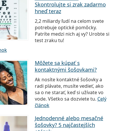
Skontrolujte si zrak zadarmo
hneď teraz
2,2 miliardy ľudí na celom svete
potrebuje optické pomôcky.
Patríte medzi nich aj vy? Urobte si
test zraku tu!
ánok
Môžete sa kúpať s
kontaktnými šošovkami?
Ak nosíte kontaktné šošovky a
radi plávate, musíte vedieť, ako
sa o ne starať, keď si užívate vo
vode. Všetko sa dozviete tu.
Celý
článok
Jednodenné alebo mesačné
šošovky? 5 najčastejších