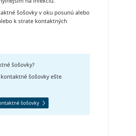
ylnejším na infekciu.
taktné šošovky v oku posunú alebo
lebo k strate kontaktných
aktné šošovky?
a kontaktné šošovky ešte
kontaktné šošovky