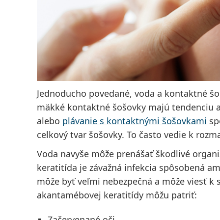
Jednoducho povedané, voda a kontaktné šo
mäkké kontaktné šošovky majú tendenciu a
alebo
plávanie s kontaktnými šošovkami
sp
celkový tvar šošovky. To často vedie k roz
Voda navyše môže prenášať škodlivé organ
keratitída je závažná infekcia spôsobená 
môže byť veľmi nebezpečná a môže viesť k s
akantamébovej keratitídy môžu patriť:
Začervenané oči