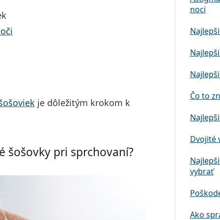
noci
ek
oči
Najlepši
Najlepši
Najlepši
Čo to z
šošoviek
je dôležitým krokom k
Najlepši
Dvojité 
é šošovky pri sprchovaní?
Najlepši
vybrať
Poškode
Ako spr