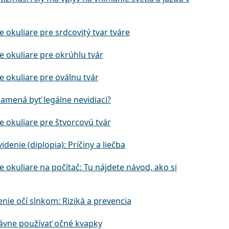
e okuliare pre srdcovitý tvar tváre
e okuliare pre okrúhlu tvár
e okuliare pre oválnu tvár
namená byť legálne nevidiaci?
e okuliare pre štvorcovú tvár
videnie (diplopia): Príčiny a liečba
e okuliare na počítač: Tu nájdete návod, ako si
nie očí slnkom: Riziká a prevencia
ávne používať očné kvapky