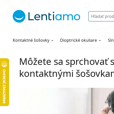
Vyhľadávanie
Prihlásenie
Navigácia webu
Roztoky
Všetko o nákupe
Kontaktné šošovky
Dioptrické okuliare
Sln
Môžete sa sprchovať 
kontaktnými šošovka