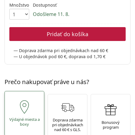
Gucci
Všetky roztoky
Množstvo
Dostupnosť
je onli
Všetky značky
Persol
Odošleme 11. 8.
Prada
Pridať do košíka
Všetky značky
Doprava zdarma pri objednávkach nad 60 €
U objednávok pod 60 €, doprava od 1,70 €
Prečo nakupovať práve u nás?
Výdajné miesta a
Doprava zdarma
Bonusový
boxy
pri objednávkach
program
nad 60 € s GLS.