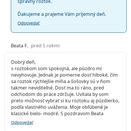
správny roztok.
Ďakujeme a prajeme Vám príjemný deň.
Odpovedať
Beata F.
pred 5 rokmi
Dobrý deň,
s roztokom som spokojná, ale púzdro mi
nevyhovuje. Jednak je pomerne dosť hlboké, čím
sa roztok rýchlejšie míňa a šošovky sú v ňom
takmer neviditeľné. Dosť ma to ráno, pred
odchodom do práce zdržuje. Uvítala by som
preto možnosť vybrať si ku roztoku aj púzdierko,
podľa vlastného uváženia. Moje obľúbené je
klasické bielo- modré. S pozdravom Beata
Odpovedať