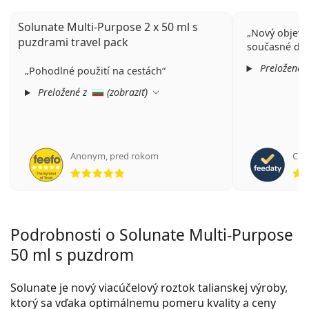
Solunate Multi-Purpose 2 x 50 ml s
Nový objev p
puzdrami travel pack
současné dob
Preložené 
Pohodlné použití na cestách
Preložené z
(
zobraziť
)
Anonym
,
pred rokom
Cris
hodnotenie 5 z 5
Podrobnosti o Solunate Multi-Purpose
50 ml s puzdrom
Solunate je nový viacúčelový roztok talianskej výroby,
ktorý sa vďaka optimálnemu pomeru kvality a ceny