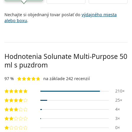
Nechajte si objednaný tovar poslať do
výdajného miesta
alebo boxu
.
Hodnotenia Solunate Multi-Purpose 50
ml s puzdrom
97 %
na základe 242 recenzií
210×
25×
4×
3×
0×