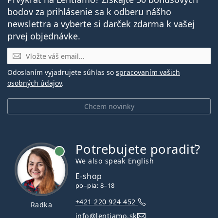
bodov za prihlásenie sa k odberu nášho
newslettra a vyberte si darček zdarma k vašej
prvej objednávke.
E-mail
Odoslaním vyjadrujete súhlas so
spracovaním vašich
osobných údajov
.
Chcem novinky
Potrebujete poradiť?
je online
We also speak English
E-shop
po–pia: 8–18
+421 220 924 452
Radka
info@lentiamo.sk