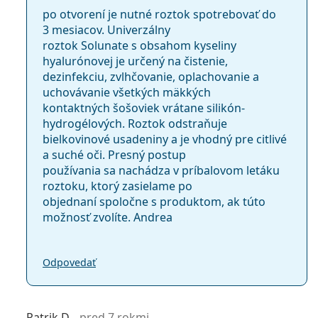
po otvorení je nutné roztok spotrebovať do
3 mesiacov. Univerzálny
roztok Solunate s obsahom kyseliny
hyalurónovej je určený na čistenie,
dezinfekciu, zvlhčovanie, oplachovanie a
uchovávanie všetkých mäkkých
kontaktných šošoviek vrátane silikón-
hydrogélových. Roztok odstraňuje
bielkovinové usadeniny a je vhodný pre citlivé
a suché oči. Presný postup
používania sa nachádza v príbalovom letáku
roztoku, ktorý zasielame po
objednaní spoločne s produktom, ak túto
možnosť zvolíte. Andrea
Odpovedať
Patrik D.
pred 7 rokmi