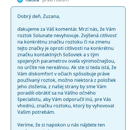
Kategória:
Roztoky
Príslušenstvo
Dobrý deň, Zuzana,
Viacúčelové roztoky na kontaktné
ďakujeme za Váš komentár. Mrzí nás, že Vám
šošovky
roztok Solunate nevyhovuje. Zvýšená citlivosť
na konkrétnu značku roztoku či na zmenu
tejto značky je oproti citlivosti na konkrétnu
značku kontaktných šošoviek a s tým
spojených parametrov oveľa výnimočnejšou,
no určite nie nereálnou. Ak ste si teda istá, že
Vám diskomfort v očiach spôsobuje práve
používaný roztok, možno niektorá z položiek
jeho zloženia, z našej strany by sme Vám
poradili obrátiť sa na Vášho očného
špecialistu, aby Vám odporučil inú, pre Vás
vhodnú, značku roztoku, ktorý by vyhovoval
Vašim potrebám.
Veríme, že si napokon u nás nájdete ten