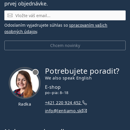
prvej objednávke.
E-mail
Odoslaním vyjadrujete súhlas so
spracovaním vašich
osobných údajov
.
Chcem novinky
Potrebujete poradiť?
je offline
We also speak English
E-shop
po–pia: 8–18
+421 220 924 452
Radka
info@lentiamo.sk