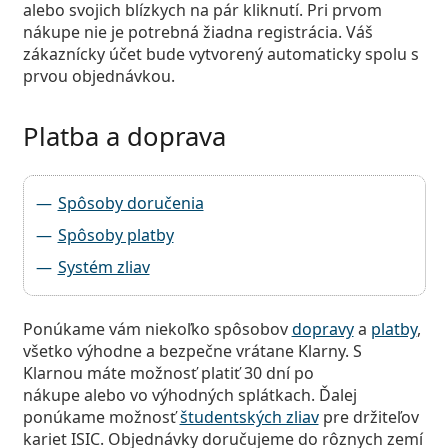
alebo svojich blízkych na pár kliknutí. Pri prvom
Persol
nákupe nie je potrebná žiadna registrácia. Váš
Prada
zákaznícky účet bude vytvorený automaticky spolu s
prvou objednávkou.
Všetky značky
Platba a doprava
Spôsoby doručenia
Spôsoby platby
Systém zliav
Ponúkame vám niekoľko spôsobov
dopravy
a
platby
,
všetko výhodne a bezpečne vrátane Klarny. S
Klarnou máte možnosť platiť 30 dní po
nákupe alebo vo výhodných splátkach. Ďalej
ponúkame možnosť
študentských zliav
pre držiteľov
kariet ISIC. Objednávky doručujeme do rôznych zemí