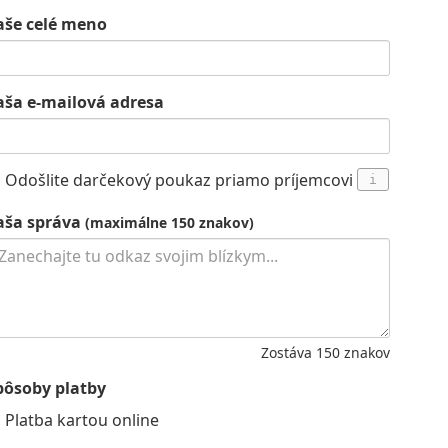
aše celé meno
aša e-mailová adresa
Odošlite darčekový poukaz priamo príjemcovi
i
aša správa
(maximálne 150 znakov)
Zostáva
150
znakov
pôsoby platby
Platba kartou online