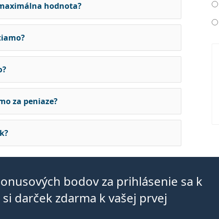
 maximálna hodnota?
tiamo?
o?
mo za peniaze?
k?
bonusových bodov za prihlásenie sa k
si darček zdarma k vašej prvej