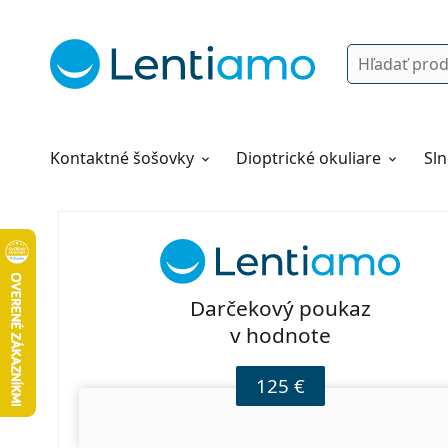
Vyhľadávanie
Prihlásenie
Navigácia webu
Roztoky
Všetko o nákupe
Kontaktné šošovky
Dioptrické okuliare
Sln
Darčekový poukaz
v hodnote
125 €