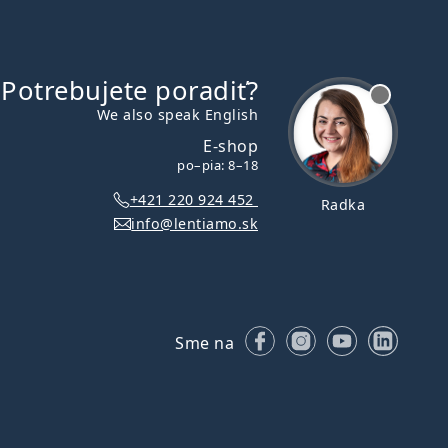
Potrebujete poradiť?
je offline
We also speak English
E-shop
po–pia: 8–18
+421 220 924 452
Radka
info@lentiamo.sk
Facebooku
Instagrame
YouTube
Linke
Sme na