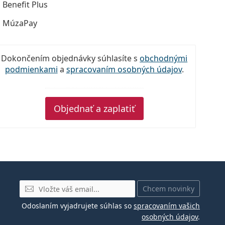
Benefit Plus
MúzaPay
Dokončením objednávky súhlasíte s
obchodnými
podmienkami
a
spracovaním osobných údajov
.
Objednať a zaplatiť
E-mail
Chcem novinky
Odoslaním vyjadrujete súhlas so
spracovaním vašich
osobných údajov
.