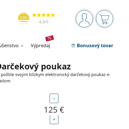
Navigačný panel
Hodnotenia
ste prihlásení
Nákupný ko
4,9
/5
lušenstvo
výpredaj
Bonusový tovar
Darčekový poukaz
pošlite svojim blízkym elektronický darčekový poukaz e-
ailom
−
+