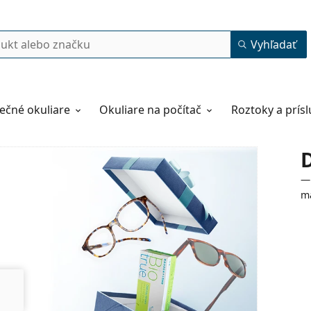
Vyhľadať
ečné okuliare
Okuliare na počítač
Roztoky a prís
— 
m