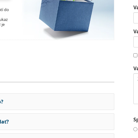
V
tí do
ukaz
 je
V
V
o?
S
lať?