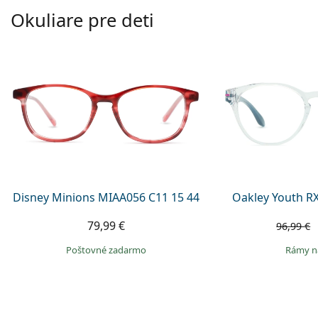
Okuliare pre deti
Disney Minions MIAA056 C11 15 44
Oakley Youth R
79,99 €
96,99 €
Poštovné zadarmo
rámy n