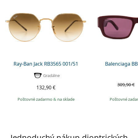
Ray-Ban Jack RB3565 001/51
Balenciaga BB
Gradálne
309,90 €
132,90 €
Poštovné zadarmo
&
na sklade
Poštovné zad
Jednoduchý nákup dioptrických