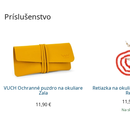
Príslušenstvo
VUCH Ochranné puzdro na okuliare
Retiazka na okul
Zala
R
11,
11,90 €
na 