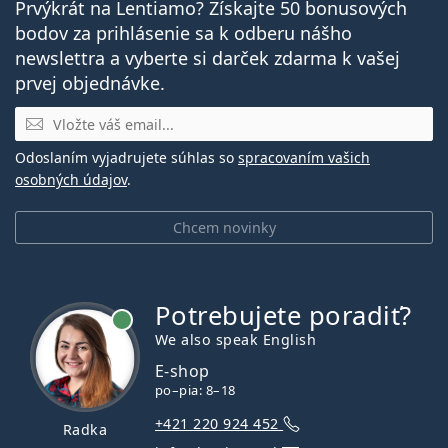
Prvýkrát na Lentiamo? Získajte 50 bonusových
bodov za prihlásenie sa k odberu nášho
newslettra a vyberte si darček zdarma k vašej
prvej objednávke.
E-mail
Odoslaním vyjadrujete súhlas so
spracovaním vašich
osobných údajov
.
Chcem novinky
Potrebujete poradiť?
je online
We also speak English
E-shop
po–pia: 8–18
+421 220 924 452
Radka