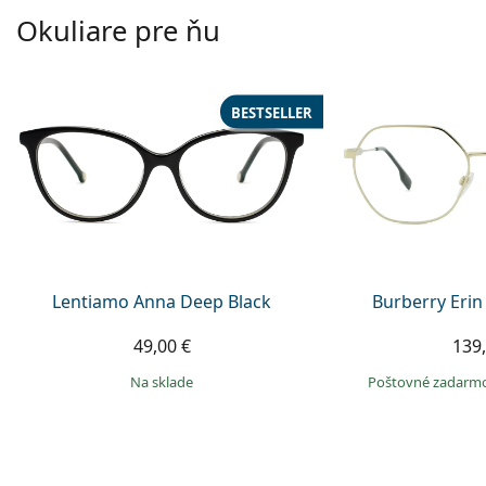
Okuliare pre ňu
BESTSELLER
Lentiamo Anna Deep Black
Burberry Erin
49,00 €
139,
na sklade
Poštovné zadarm