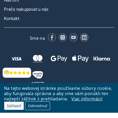
Náš tím
Prečo nakupovať u nás
Kontakt
Facebooku
Instagrame
YouTube
LinkedIn
Sme na
Hodnotenia
Na tejto webovej stránke používame súbory cookie,
aby fungovala správne a aby sme vám ponúkli ten
najlepší zážitok z prehliadania.
Viac informácií
Späť na Úvodnu stránku
Prejsť hore
Súhlasiť
Odmietnuť
Lentiamo.sk vlastní a prevádzkuje spoločnosť Lentiamo s.r.o., Česká
republika
Sme tu pre Vás už 18 rokov.