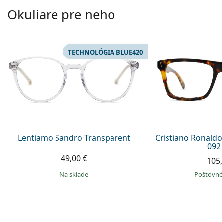
Okuliare pre neho
TECHNOLÓGIA BLUE420
Lentiamo Sandro Transparent
Cristiano Ronaldo
092
49,00 €
105,
na sklade
Poštovné