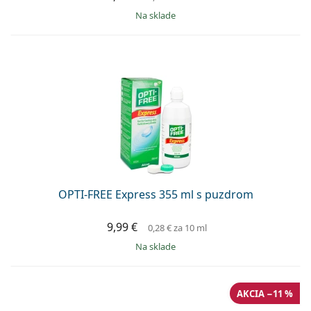
na sklade
OPTI-FREE Express 355 ml s puzdrom
9,99 €
0,28 €
za 10 ml
na sklade
AKCIA −11 %