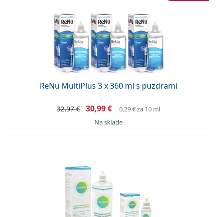
ReNu MultiPlus 3 x 360 ml s puzdrami
30,99 €
32,97 €
0,29 €
za 10 ml
na sklade