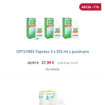
AKCIA −7 %
OPTI-FREE Express 3 x 355 ml s puzdrami
27,99 €
29,97 €
0,26 €
za 10 ml
na sklade