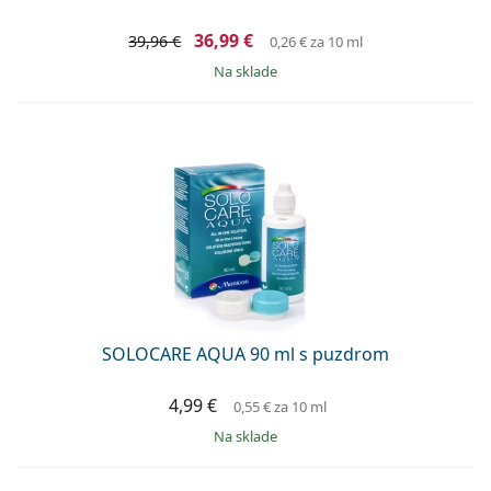
36,99 €
39,96 €
0,26 €
za 10 ml
na sklade
SOLOCARE AQUA 90 ml s puzdrom
4,99 €
0,55 €
za 10 ml
na sklade