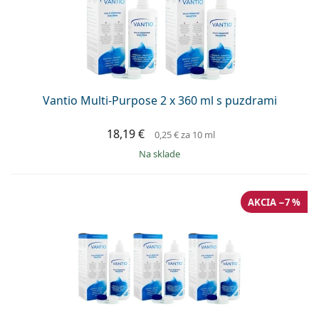
Vantio Multi-Purpose 2 x 360 ml s puzdrami
18,19 €
0,25 €
za 10 ml
na sklade
AKCIA −7 %