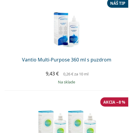
Persol
NÁŠ TIP
Prada
Všetky značky
Vantio Multi-Purpose 360 ml s puzdrom
9,43 €
0,26 €
za 10 ml
na sklade
AKCIA −8 %