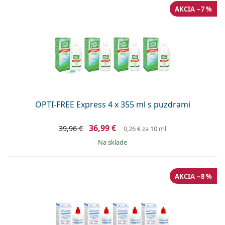
AKCIA −7 %
OPTI-FREE Express 4 x 355 ml s puzdrami
36,99 €
39,96 €
0,26 €
za 10 ml
na sklade
AKCIA −8 %