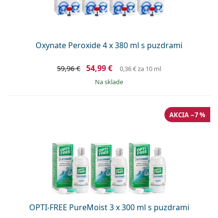
Oxynate Peroxide 4 x 380 ml s puzdrami
54,99 €
59,96 €
0,36 €
za 10 ml
na sklade
AKCIA −7 %
OPTI-FREE PureMoist 3 x 300 ml s puzdrami