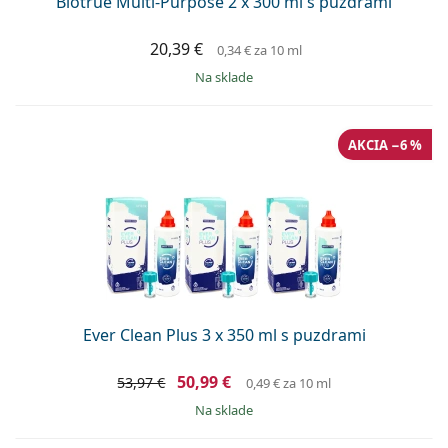
Biotrue Multi-Purpose 2 x 300 ml s puzdrami
20,39 €
0,34 €
za 10 ml
na sklade
AKCIA −6 %
Ever Clean Plus 3 x 350 ml s puzdrami
50,99 €
53,97 €
0,49 €
za 10 ml
na sklade