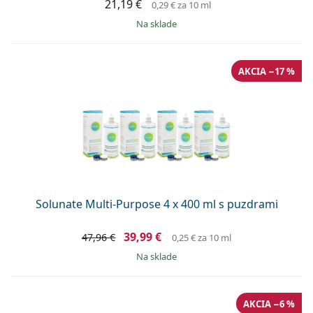
21,19 €
0,29 €
za 10 ml
na sklade
AKCIA −17 %
Solunate Multi-Purpose 4 x 400 ml s puzdrami
39,99 €
47,96 €
0,25 €
za 10 ml
na sklade
AKCIA −6 %