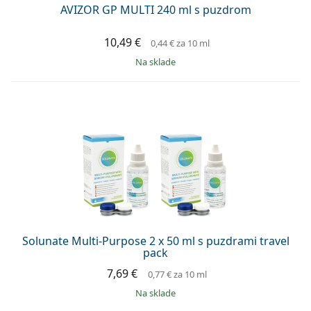
AVIZOR GP MULTI 240 ml s puzdrom
10,49 €
0,44 €
za 10 ml
na sklade
Solunate Multi-Purpose 2 x 50 ml s puzdrami travel
pack
7,69 €
0,77 €
za 10 ml
na sklade