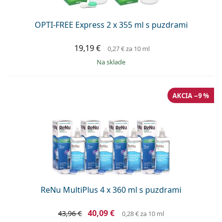
OPTI-FREE Express 2 x 355 ml s puzdrami
19,19 €
0,27 €
za 10 ml
na sklade
AKCIA −9 %
ReNu MultiPlus 4 x 360 ml s puzdrami
40,09 €
43,96 €
0,28 €
za 10 ml