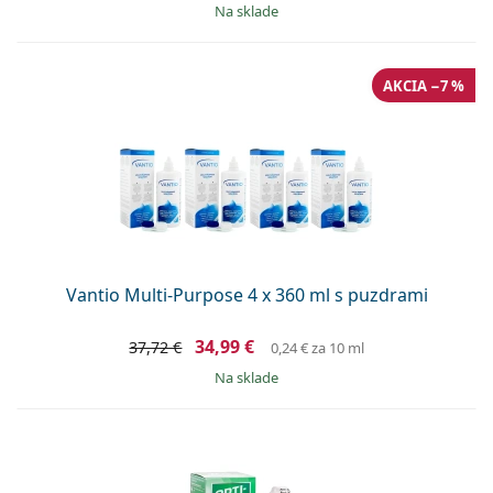
na sklade
AKCIA −7 %
Vantio Multi-Purpose 4 x 360 ml s puzdrami
34,99 €
37,72 €
0,24 €
za 10 ml
na sklade