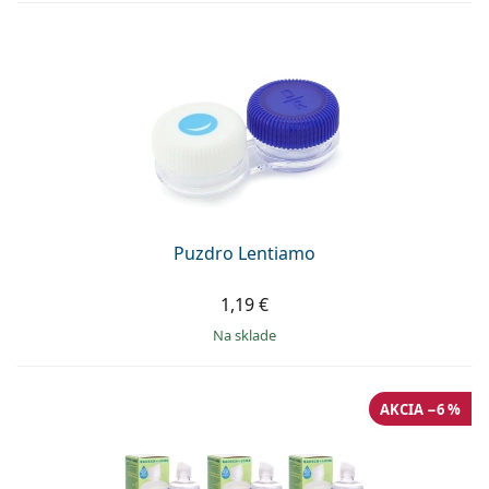
Puzdro Lentiamo
1,19 €
na sklade
AKCIA −6 %