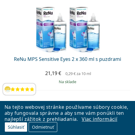
ReNu MPS Sensitive Eyes 2 x 360 ml s puzdrami
21,19 €
0,29 €
za 10 ml
na sklade
Hodnotenia
Na tejto webovej stránke používame súbory cookie,
aby fungovala správne a aby sme vám ponúkli ten
najlepší zážitok z prehliadania.
Viac informácií
Súhlasiť
Odmietnuť