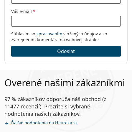
Príslušenstvo
Váš e-mail
*
Viacúčelové roztoky na kontaktné
šošovky
Objem puzdra:
2 x 3.9 ml
Súhlasím so
spracovaním
vložených údajov a so
zverejnením komentára na webovej stránke
Odoslať
Overené našimi zákazníkmi
97 % zákazníkov odporúča náš obchod (z
11477 recenzií). Prezrite si vybrané
hodnotenia našich zákazníkov.
Ďalšie hodnotenia na Heureka.sk