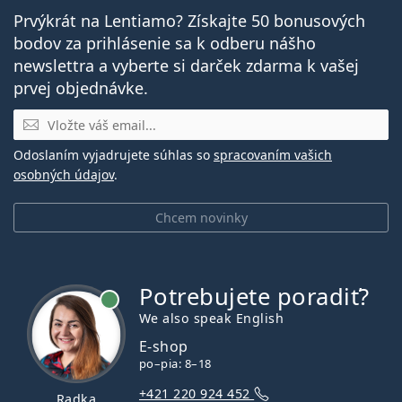
Prvýkrát na Lentiamo? Získajte 50 bonusových
bodov za prihlásenie sa k odberu nášho
newslettra a vyberte si darček zdarma k vašej
prvej objednávke.
E-mail
Odoslaním vyjadrujete súhlas so
spracovaním vašich
osobných údajov
.
Chcem novinky
Potrebujete poradiť?
je online
We also speak English
E-shop
po–pia: 8–18
+421 220 924 452
Radka