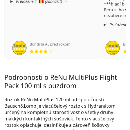
Preložené z
(
zobraziť
)
***hladí bine❗
Beru si ho vž
nezabere moc 
Preložené 
Bondrila A.
,
pred rokom
Boit
hodnotenie 4 z 5
Podrobnosti o ReNu MultiPlus Flight
Pack 100 ml s puzdrom
Roztok ReNu MultiPlus 120 ml od spoločnosti
Bausch&Lomb je viacúčelový roztok s Hydranátom,
určený na kompletnú starostlivosť o všetky druhy
mäkkých kontaktných šošoviek. Tento viacúčelový
roztok oplachuje, dezinfikuje a zároveň šošovky