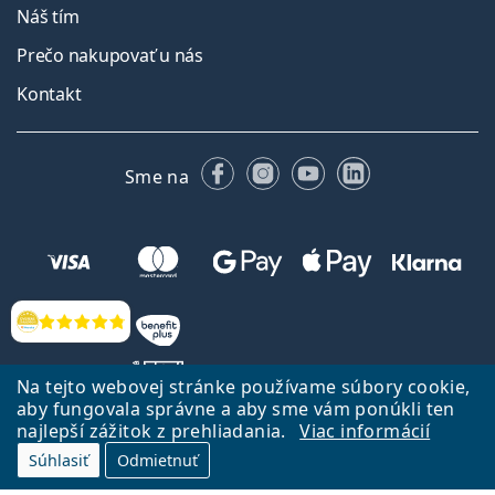
Náš tím
Prečo nakupovať u nás
Kontakt
Facebooku
Instagrame
YouTube
LinkedIn
Sme na
Hodnotenia
Na tejto webovej stránke používame súbory cookie,
aby fungovala správne a aby sme vám ponúkli ten
najlepší zážitok z prehliadania.
Viac informácií
Späť na Úvodnu stránku
Prejsť hore
Súhlasiť
Odmietnuť
Lentiamo.sk vlastní a prevádzkuje spoločnosť Lentiamo s.r.o., Česká