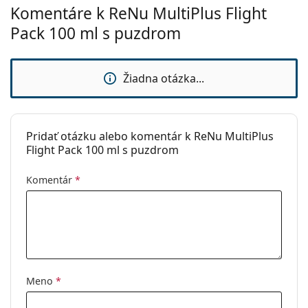
Komentáre k ReNu MultiPlus Flight
Typ:
Viacúčelový
Pack 100 ml s puzdrom
Na tvrdé
Nie
kontaktné
šošovky:
Žiadna otázka...
Na mäkké
Áno
kontaktné
šošovky:
Pridať otázku alebo komentár k ReNu MultiPlus
Cestovný:
Áno
Flight Pack 100 ml s puzdrom
Expirácia:
Najmenej 20 mesiacov
Komentár
*
Spotreba po
3 mesiace
otvorení:
Príslušenstvo
Puzdier v
1
balení:
Meno
*
Ostatné
Kategória:
Roztoky