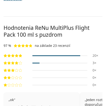
Hodnotenia ReNu MultiPlus Flight
Pack 100 ml s puzdrom
97 %
na základe 23 recenzií
20×
3×
0×
0×
0×
ok
Jeden roztok
doporučuji, v