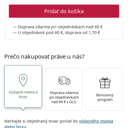
Gucci
Všetky roztoky
je onli
Všetky značky
Pridať do košíka
Persol
Prada
Doprava zdarma pri objednávkach nad 60 €
U objednávok pod 60 €, doprava od 1,70 €
Všetky značky
Prečo nakupovať práve u nás?
Výdajné miesta a
Doprava zdarma
Bonusový
boxy
pri objednávkach
program
nad 60 € s GLS.
Nechajte si objednaný tovar poslať do
výdajného miesta
alebo boxu
.