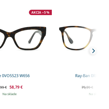
AKCIA −5 %
e 0VO5523 W656
Ray-Ban 0RX7074 
58,79 €
71,62 
,99 €
79,99 €
na sklade
na sklade