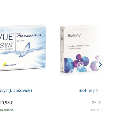
sys (6 šošoviek)
Biofinity (6 šošovie
20,98 €
25,99 €
na sklade
na sklade