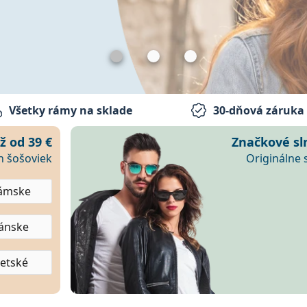
Všetky rámy na sklade
30-dňová záruka 
dioptrické okuliare a slnečné okul
už od
39 €
Značkové sl
h šošoviek
Originálne 
ámske
ánske
etské