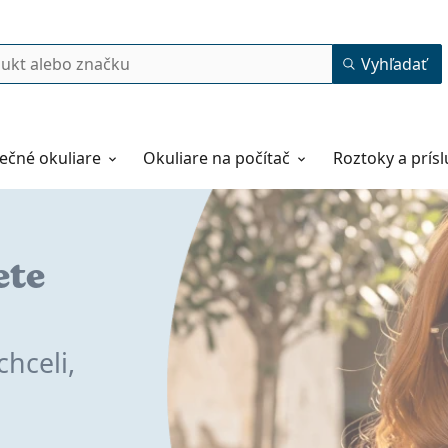
Vyhľadať
ečné okuliare
Okuliare na počítač
Roztoky a prís
ete
ktné
chceli,
–⁷