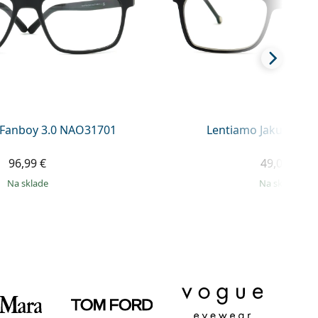
 Fanboy 3.0 NAO31701
Lentiamo Jakub Deep
96,99 €
49,00 €
na sklade
na sklade