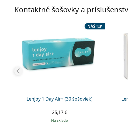
Kontaktné šošovky a príslušenst
NÁŠ TIP
Lenjoy 1 Day Air+ (30 šošoviek)
Le
25,17 €
na sklade