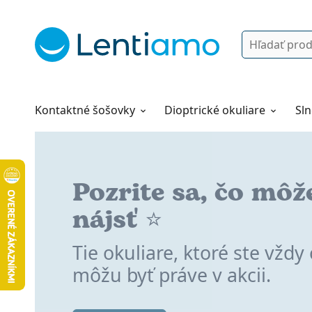
Vyhľadávanie
Prihlásenie
Navigácia webu
Roztoky
Všetko o nákupe
Kontaktné šošovky
Dioptrické okuliare
Sln
Pozrite sa, čo môž
Prejdite na konta
Prejdite na
nájsť ⭐
šošovky TOTAL®
PRECISION1
Tie okuliare, ktoré ste vždy 
zažite výnimočné pohodlie²
pre až 16 hodín pohodlia¹
môžu byť práve v akcii.