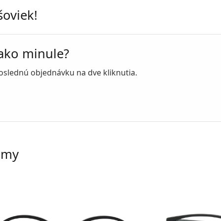
šoviek!
ako minule?
poslednú objednávku na dve kliknutia.
rámy