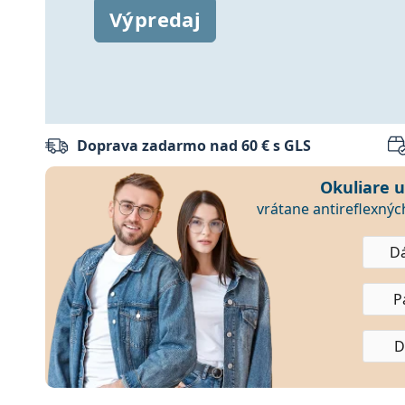
Vyskúšajte teraz
Vyskúšajte teraz
Výpredaj
Doprava zadarmo nad 60 € s GLS
Lentiamo: kontaktné šošovky, 
Okuliare 
vrátane antireflexnýc
D
P
D