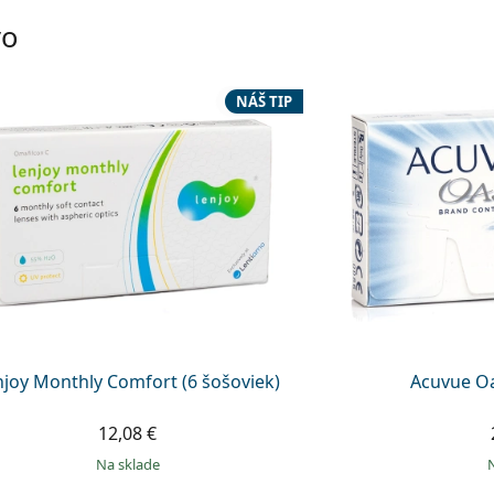
vo
NÁŠ TIP
njoy Monthly Comfort (6 šošoviek)
Acuvue Oa
12,08 €
na sklade