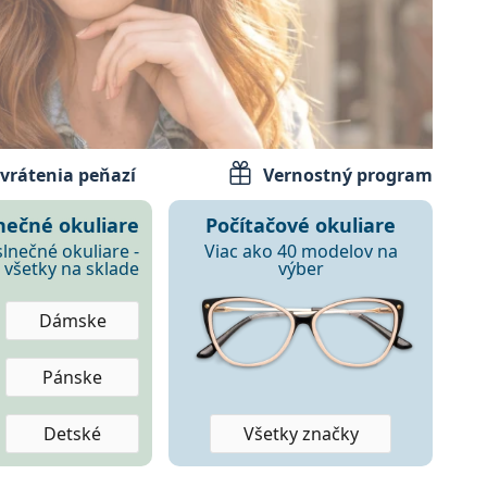
vrátenia peňazí
Vernostný program
iare.
nečné okuliare
Počítačové okuliare
slnečné okuliare -
Viac ako 40 modelov na
všetky na sklade
výber
Dámske
Pánske
Detské
Všetky značky