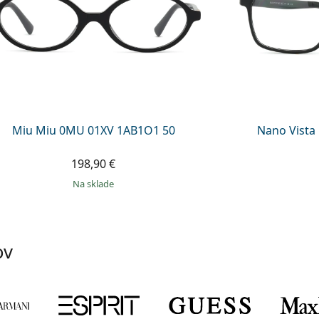
Miu Miu 0MU 01XV 1AB1O1 50
Nano Vista
198,90 €
na sklade
ov