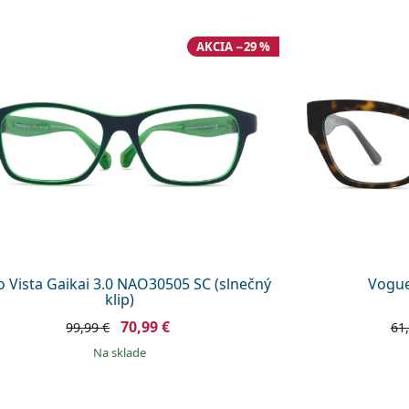
AKCIA −29 %
 Vista Gaikai 3.0 NAO30505 SC (slnečný
Vogu
klip)
70,99 €
99,99 €
61
na sklade