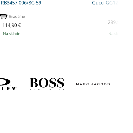
 RB3457 006/8G 59
Gucci GG1221S 00
Gradálne
289,90 €
114,90 €
na sklade
na sklade