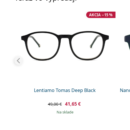
AKCIA −15 %
Lentiamo Tomas Deep Black
Nano
41,65 €
49,00 €
na sklade