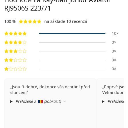
RJ9506S 223/71
100 %
na základe 10 recenzií
10×
0×
0×
0×
0×
Jsou ft dobré, dokonce vás ochrání před
Poprvé jsem
sluncem
Velmi dobrá 
Preložené z
(
zobraziť
)
Preložené 