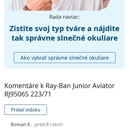
Dostupné s
Nie
dioptrickými
šošovkami:
Rada naviac:
Zistite svoj typ tváre a nájdite
tak správne slnečné okuliare
Ako vybrať správne slnečné okuliare
Komentáre k Ray-Ban Junior Aviator
RJ9506S 223/71
Pridať otázku
Roman K.
pred 8 rokmi