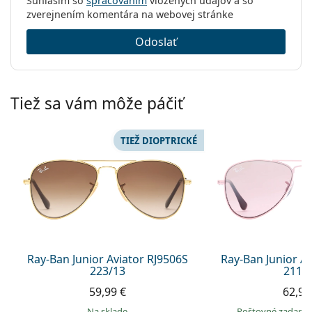
Súhlasím so
spracovaním
vložených údajov a so
zverejnením komentára na webovej stránke
Odoslať
Tiež sa vám môže páčiť
TIEŽ DIOPTRICKÉ
Ray-Ban Junior Aviator RJ9506S
Ray-Ban Junior A
223/13
211/
59,99 €
62,99
na sklade
Poštovné zadar