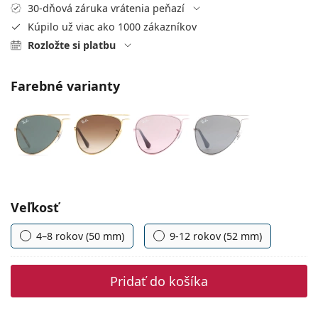
Persol
30-dňová záruka vrátenia peňazí
Kúpilo už viac ako 1000 zákazníkov
Prada
Rozložte si platbu
Všetky značky
Farebné varianty
Zvoľte parametre
Veľkosť
4–8 rokov (50 mm)
9-12 rokov (52 mm)
Pridať do košíka