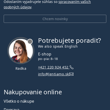
Odoslaním vyjadrujete súhlas so
spracovaním vašich
osobných údajov
.
Chcem novinky
Potrebujete poradiť?
je offline
We also speak English
E-shop
po–pia: 8–18
+421 220 924 452
Radka
info@lentiamo.sk
Nakupovanie online
Všetko o nákupe
Doprava