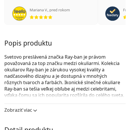
Mariana V.
,
pred rokom
Fran
hodnotenie 5 z 5
Popis produktu
Svetovo preslávená značka Ray-ban je právom
považovaná za top značku medzi okuliarmi. Kolekcia
okuliarov Ray-ban je zárukou vysokej kvality a
nadčasového dizajnu a je dostupná v mnohých
rôznych tvaroch a farbách. Ikonické slnečné okuliare
Ray-ban sa tešia veľkej obľube aj medzi celebritami,
vďaka čomu sa ich popularita rozšírila do celého sveta.
Ray-Ban Junior Aviator RJ9506S 223/71
sú detské
Zobraziť viac
slnečné okuliare.
Pozrite sa, ako vyzeráte v týchto slnečných okuliaroch
pomocou funkcie virtuálnej skúšky.
Detail produktu