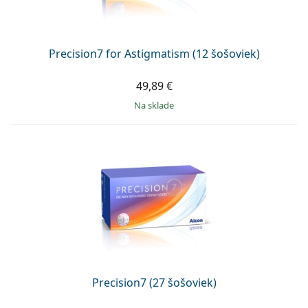
Persol
Prada
Precision7 for Astigmatism (12 šošoviek)
Všetky značky
49,89 €
na sklade
Precision7 (27 šošoviek)