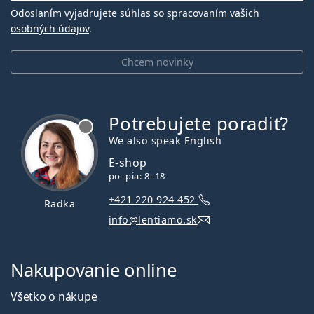
Odoslaním vyjadrujete súhlas so
spracovaním vašich
osobných údajov
.
Chcem novinky
Potrebujete poradiť?
je offline
We also speak English
E-shop
po–pia: 8–18
+421 220 924 452
Radka
info@lentiamo.sk
Nakupovanie online
Všetko o nákupe