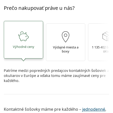
Prečo nakupovať práve u nás?
Výhodné ceny
Výdajné miesta a
1 135 402 šoš
boxy
sklade
Patríme medzi popredných predajcov kontaktných šošoviek a
okuliarov v Európe a vďaka tomu máme zaujímavé ceny pre
každého.
Kontaktné šošovky máme pre každého –
jednodenné
,