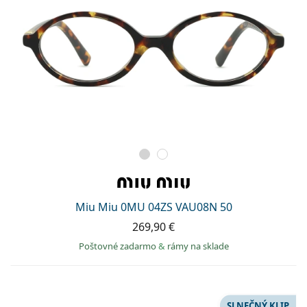
Miu Miu 0MU 04ZS VAU08N 50
269,90 €
Poštovné zadarmo
&
rámy na sklade
SLNEČNÝ KLIP