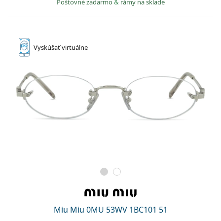
Poštovné zadarmo
&
rámy na sklade
Vyskúšať
virtuálne
Miu Miu 0MU 53WV 1BC101 51