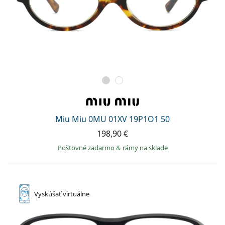
Miu Miu 0MU 01XV 19P1O1 50
198,90 €
Poštovné zadarmo
&
rámy na sklade
Vyskúšať
virtuálne