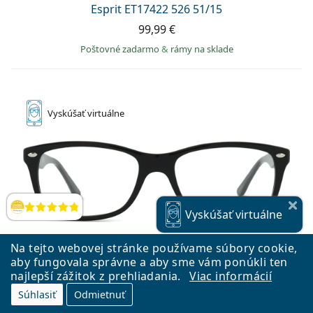
Esprit ET17422 526 51/15
99,99 €
Poštovné zadarmo
&
rámy na sklade
Vyskúšať
virtuálne
Hodnotenia
Vyskúšať
virtuálne
Na tejto webovej stránke používame súbory cookie,
aby fungovala správne a aby sme vám ponúkli ten
najlepší zážitok z prehliadania.
Viac informácií
Súhlasiť
Odmietnuť