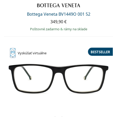
Persol
Prada
Bottega Veneta BV1449O 001 52
349,90 €
Všetky značky
Poštovné zadarmo
&
rámy na sklade
BESTSELLER
Vyskúšať
virtuálne