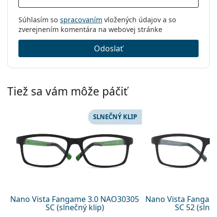
Súhlasím so
spracovaním
vložených údajov a so
zverejnením komentára na webovej stránke
Odoslať
Tiež sa vám môže páčiť
SLNEČNÝ KLIP
Nano Vista Fangame 3.0 NAO30305
Nano Vista Fangam
SC (slnečný klip)
SC 52 (slneč