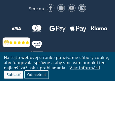
Facebooku
Instagrame
YouTube
LinkedIn
Sme na
Hodnotenia
Na tejto webovej stránke používame súbory cookie,
aby fungovala správne a aby sme vám ponúkli ten
najlepší zážitok z prehliadania.
Viac informácií
Späť na Úvodnu stránku
Prejsť hore
Súhlasiť
Odmietnuť
Lentiamo.sk vlastní a prevádzkuje spoločnosť Lentiamo s.r.o., Česká
republika
Sme tu pre Vás už 18 rokov.