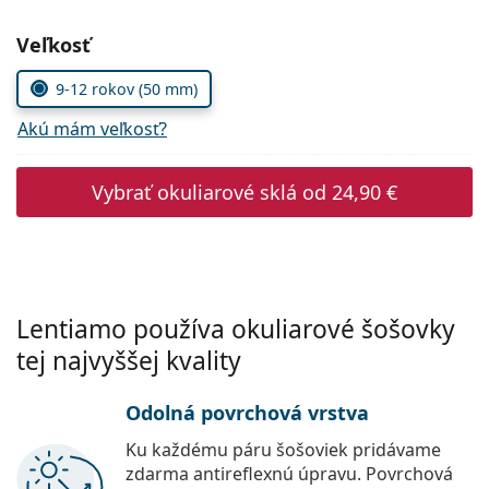
Gucci
Všetky roztoky
je onli
Všetky značky
Zvoľte parametre
Veľkosť
Persol
9-12 rokov (50 mm)
Prada
Akú mám veľkosť?
Všetky značky
Vybrať okuliarové sklá od
24,90 €
Lentiamo používa okuliarové šošovky
tej najvyššej kvality
Odolná povrchová vrstva
Ku každému páru šošoviek pridávame
zdarma antireflexnú úpravu. Povrchová