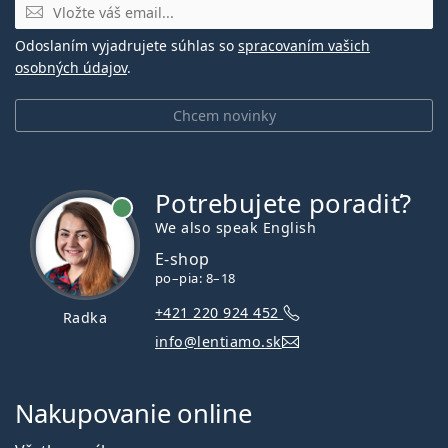
E-mail
Odoslaním vyjadrujete súhlas so
spracovaním vašich
osobných údajov
.
Chcem novinky
Potrebujete poradiť?
je online
We also speak English
E-shop
po–pia: 8–18
+421 220 924 452
Radka
info@lentiamo.sk
Nakupovanie online