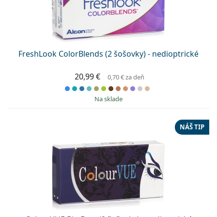
FreshLook ColorBlends (2 šošovky) - nedioptrické
20,99 €
0,70 €
za deň
na sklade
NÁŠ TIP