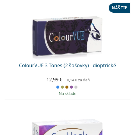
NÁŠ TIP
ColourVUE 3 Tones (2 šošovky) - dioptrické
12,99 €
0,14 €
za deň
na sklade