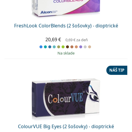
Persol
Prada
FreshLook ColorBlends (2 šošovky) - dioptrické
Všetky značky
20,69 €
0,69 €
za deň
na sklade
NÁŠ TIP
ColourVUE Big Eyes (2 šošovky) - dioptrické