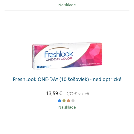
na sklade
FreshLook ONE-DAY (10 šošoviek) - nedioptrické
13,59 €
2,72 €
za deň
na sklade