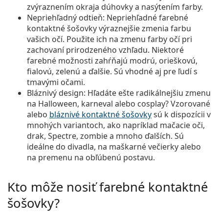
zvýraznením okraja dúhovky a nasýtením farby.
Nepriehľadný odtieň
: Nepriehľadné farebné
kontaktné šošovky výraznejšie zmenia farbu
vašich očí. Použite ich na zmenu farby očí pri
zachovaní prirodzeného vzhľadu. Niektoré
farebné možnosti zahŕňajú modrú, orieškovú,
fialovú, zelenú a ďalšie. Sú vhodné aj pre ľudí s
tmavými očami.
Bláznivý design
: Hľadáte ešte radikálnejšiu zmenu
na Halloween, karneval alebo cosplay? Vzorované
alebo
bláznivé kontaktné šošovky
sú k dispozícii v
mnohých variantoch, ako napríklad mačacie oči,
drak, Spectre, zombie a mnoho ďalších. Sú
ideálne do divadla, na maškarné večierky alebo
na premenu na obľúbenú postavu.
Kto môže nosiť farebné kontaktné
šošovky?