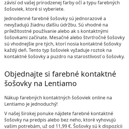
závisí od vašej prirodzenej farby očí a typu farebných
šošoviek, ktoré si vyberiete.
Jednodenné farebné šošovky sú jednorazové a
nevyžadujú žiadnu ďalšiu údržbu. Sú vhodné na
príležitostné používanie alebo ak s kontaktnými
šošovkami začínate. Mesačné alebo štvrťročné šošovky
sú vhodnejšie pre tých, ktorí nosia kontaktné šošovky
každý deň. Tento typ šošoviek vyžaduje roztok na
kontaktné šošovky a puzdro na starostlivosť o šošovky.
Objednajte si farebné kontaktné
šošovky na Lentiamo
Nákup farebných kontaktných šošoviek online na
Lentiamo je jednoduchý!
V našej širokej ponuke nájdete farebné kontaktné
šošovky na predpis alebo bez neho, ktoré vyhovujú
vašim potrebám, už od
11,99 €
. Šošovky sú k dispozícii