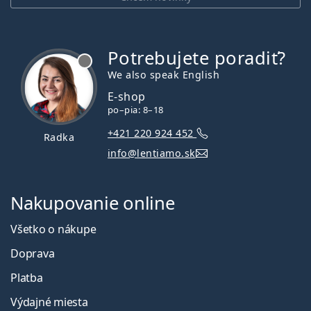
Potrebujete poradiť?
je offline
We also speak English
E-shop
po–pia: 8–18
+421 220 924 452
Radka
info@lentiamo.sk
Nakupovanie online
Všetko o nákupe
Doprava
Platba
Výdajné miesta