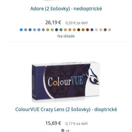
Adore (2 šošovky) - nedioptrické
26,19 €
0,29 €
za deň
na sklade
ColourVUE Crazy Lens (2 šošovky) - dioptrické
15,69 €
0,17 €
za deň
+9