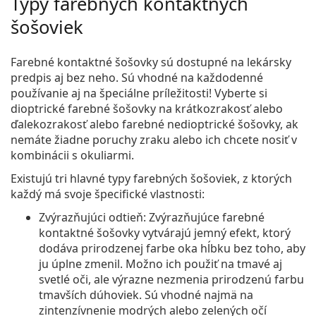
Typy farebných kontaktných
šošoviek
Farebné kontaktné šošovky sú dostupné na lekársky
predpis aj bez neho. Sú vhodné na každodenné
používanie aj na špeciálne príležitosti! Vyberte si
dioptrické farebné šošovky na krátkozrakosť alebo
ďalekozrakosť alebo farebné nedioptrické šošovky, ak
nemáte žiadne poruchy zraku alebo ich chcete nosiť v
kombinácii s okuliarmi.
Existujú tri hlavné typy farebných šošoviek, z ktorých
každý má svoje špecifické vlastnosti:
Zvýrazňujúci odtieň
: Zvýrazňujúce farebné
kontaktné šošovky vytvárajú jemný efekt, ktorý
dodáva prirodzenej farbe oka hĺbku bez toho, aby
ju úplne zmenil. Možno ich použiť na tmavé aj
svetlé oči, ale výrazne nezmenia prirodzenú farbu
tmavších dúhoviek. Sú vhodné najmä na
zintenzívnenie modrých alebo zelených očí