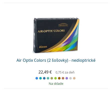
Air Optix Colors (2 šošovky) - nedioptrické
22,49 €
0,75 €
za deň
na sklade