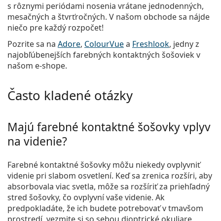
s rôznymi periódami nosenia vrátane jednodenných,
mesačných a štvrťročných. V našom obchode sa nájde
niečo pre každý rozpočet!
Pozrite sa na
Adore
,
ColourVue
a
Freshlook
, jedny z
najobľúbenejších farebných kontaktných šošoviek v
našom e-shope.
Často kladené otázky
Majú farebné kontaktné šošovky vplyv
na videnie?
Farebné kontaktné šošovky môžu niekedy ovplyvniť
videnie pri slabom osvetlení. Keď sa zrenica rozšíri, aby
absorbovala viac svetla, môže sa rozšíriť za priehľadný
stred šošovky, čo ovplyvní vaše videnie. Ak
predpokladáte, že ich budete potrebovať v tmavšom
prostredí, vezmite si so sebou dioptrické okuliare