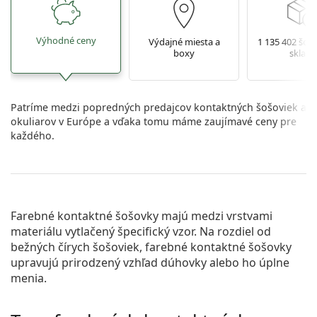
Výhodné ceny
Výdajné miesta a
1 135 402 šoš
boxy
sklade
Patríme medzi popredných predajcov kontaktných šošoviek a
okuliarov v Európe a vďaka tomu máme zaujímavé ceny pre
každého.
Farebné kontaktné šošovky majú medzi vrstvami
materiálu vytlačený špecifický vzor. Na rozdiel od
bežných čírych šošoviek, farebné kontaktné šošovky
upravujú prirodzený vzhľad dúhovky alebo ho úplne
menia.