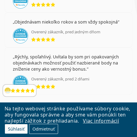
hodnotenie 5 z 5
Objednávam niekoľko rokov a som vždy spokojná
Overený zákazník, pred jedným dňom
hodnotenie 5 z 5
Rýchly, spoľahlivý. Uvítala by som pri opakovaných
objednávkach možnosť použiť nazbierané body na
zníženie ceny ako vernostný bonus.
Overený zákazník, pred 2 dňami
hodnotenie 5 z 5
Hodnotenia
Na tejto webovej stránke používame súbory cookie,
aby fungovala správne a aby sme vám ponúkli ten
najlepší zážitok z prehliadania.
Viac informácií
Prvýkrát na Lentiamo? Získajte 50 bonusových
bodov za prihlásenie sa k odberu nášho
Súhlasiť
Odmietnuť
newslettra a vyberte si darček zdarma k vašej