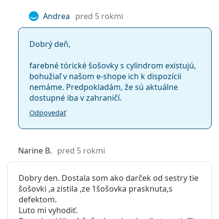
Andrea
pred 5 rokmi
Dobrý deň,
farebné tórické šošovky s cylindrom existujú,
bohužiaľ v našom e-shope ich k dispozícii
nemáme. Predpokladám, že sú aktuálne
dostupné iba v zahraničí.
Odpovedať
Narine B.
pred 5 rokmi
Dobry den. Dostala som ako darček od sestry tie
šošovki ,a zistila ,ze 1šošovka prasknuta,s
defektom.
Luto mi vyhodiť.