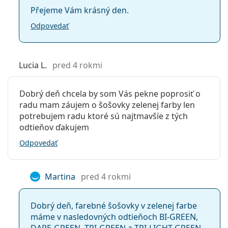
Přejeme Vám krásný den.
Odpovedať
Lucia L.
pred 4 rokmi
Dobrý deň chcela by som Vás pekne poprosiť o
radu mam záujem o šošovky zelenej farby len
potrebujem radu ktoré sú najtmavšíe z tých
odtieňov ďakujem
Odpovedať
Martina
pred 4 rokmi
Dobrý deň, farebné šošovky v zelenej farbe
máme v nasledovných odtieňoch BI-GREEN,
DARE-GREEN, TRI-GREEN a TRI-LIGHT-GREEN,