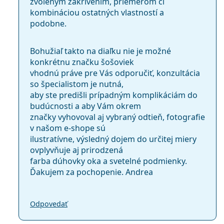
zvoleným zakrivením, priemerom či
kombináciou ostatných vlastností a
podobne.
Bohužiaľ takto na diaľku nie je možné
konkrétnu značku šošoviek
vhodnú práve pre Vás odporučiť, konzultácia
so špecialistom je nutná,
aby ste predišli prípadným komplikáciám do
budúcnosti a aby Vám okrem
značky vyhovoval aj vybraný odtieň, fotografie
v našom e-shope sú
ilustratívne, výsledný dojem do určitej miery
ovplyvňuje aj prirodzená
farba dúhovky oka a svetelné podmienky.
Ďakujem za pochopenie. Andrea
Odpovedať