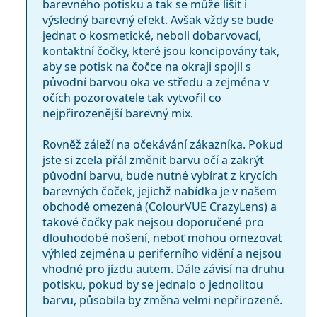
barevného potisku a tak se může lišit i
výsledný barevný efekt. Avšak vždy se bude
jednat o kosmetické, neboli dobarvovací,
kontaktní čočky, které jsou koncipovány tak,
aby se potisk na čočce na okraji spojil s
původní barvou oka ve středu a zejména v
očích pozorovatele tak vytvořil co
nejpřirozenější barevný mix.
Rovněž záleží na očekávání zákazníka. Pokud
jste si zcela přál změnit barvu očí a zakrýt
původní barvu, bude nutné vybírat z krycích
barevných čoček, jejichž nabídka je v našem
obchodě omezená (ColourVUE CrazyLens) a
takové čočky pak nejsou doporučené pro
dlouhodobé nošení, neboť mohou omezovat
výhled zejména u periferního vidění a nejsou
vhodné pro jízdu autem. Dále závisí na druhu
potisku, pokud by se jednalo o jednolitou
barvu, působila by změna velmi nepřirozeně.