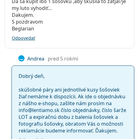
Da sa kupiť ibo 1 šošovku ,aby skusila to zatjal?je
my luto vyhodiť...
Dakujem.
S pozdravom
Beglarian
Odpovedať
Andrea
pred 5 rokmi
Dobrý deň,
skúšobné páry ani jednotlivé kusy šošoviek
žiaľ nemáme k dispozícii. Ak ide o objednávku
z nášho e-shopu, zašlite nám prosím na
info@lentiamo.sk číslo objednávky, číslo šarže
LOT a expiračnú dobu z balenia šošoviek a
fotografiu šošovky, obratom Vás o možnosti
reklamácie budeme informovať. Ďakujem.