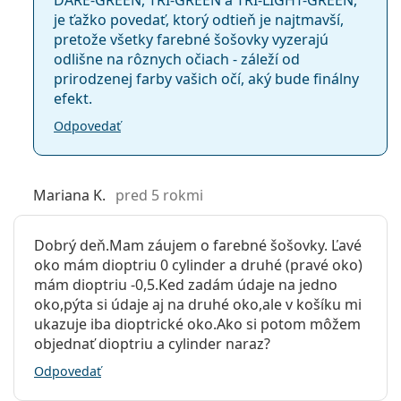
je ťažko povedať, ktorý odtieň je najtmavší,
pretože všetky farebné šošovky vyzerajú
odlišne na rôznych očiach - záleží od
prirodzenej farby vašich očí, aký bude finálny
efekt.
Odpovedať
Mariana K.
pred 5 rokmi
Dobrý deň.Mam záujem o farebné šošovky. Ľavé
oko mám dioptriu 0 cylinder a druhé (pravé oko)
mám dioptriu -0,5.Ked zadám údaje na jedno
oko,pýta si údaje aj na druhé oko,ale v košíku mi
ukazuje iba dioptrické oko.Ako si potom môžem
objednať dioptriu a cylinder naraz?
Odpovedať