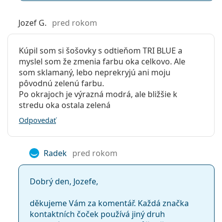
Jozef G.
pred rokom
Kúpil som si šošovky s odtieňom TRI BLUE a
myslel som že zmenia farbu oka celkovo. Ale
som sklamaný, lebo neprekryjú ani moju
pôvodnú zelenú farbu.
Po okrajoch je výrazná modrá, ale bližšie k
stredu oka ostala zelená
Odpovedať
Radek
pred rokom
Dobrý den, Jozefe,
děkujeme Vám za komentář. Každá značka
kontaktních čoček používá jiný druh