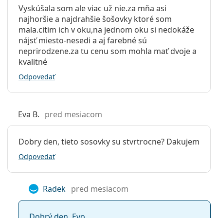
Vyskúšala som ale viac už nie.za mňa asi
Šošoviek v
2
najhoršie a najdrahšie šošovky ktoré som
krabičke:
mala.citim ich v oku,na jednom oku si nedokáže
Hmotnosť:
23 g
nájsť miesto-nesedi a aj farebné sú
neprirodzene.za tu cenu som mohla mať dvoje a
Ostatné
kvalitné
Kategória:
Farebné
Odpovedať
Štvrťročné
Kontaktné šošovky
Sférické a asférické šošovky
Eva B.
pred mesiacom
Dobry den, tieto sosovky su stvrtrocne? Dakujem
Odpovedať
Radek
pred mesiacom
Dobrý den, Evo,