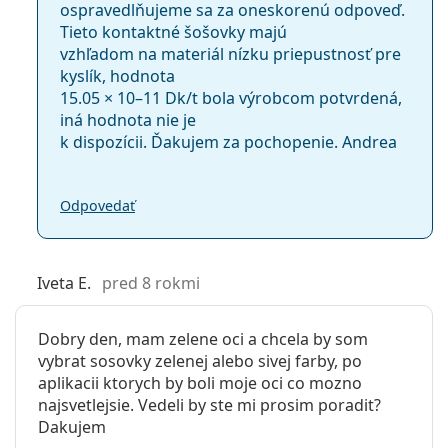
ospravedlňujeme sa za oneskorenú odpoveď.
Tieto kontaktné šošovky majú
vzhľadom na materiál nízku priepustnosť pre
kyslík, hodnota
15.05 × 10–11 Dk/t bola výrobcom potvrdená,
iná hodnota nie je
k dispozícii. Ďakujem za pochopenie. Andrea
Odpovedať
Iveta E.
pred 8 rokmi
Dobry den, mam zelene oci a chcela by som
vybrat sosovky zelenej alebo sivej farby, po
aplikacii ktorych by boli moje oci co mozno
najsvetlejsie. Vedeli by ste mi prosim poradit?
Dakujem