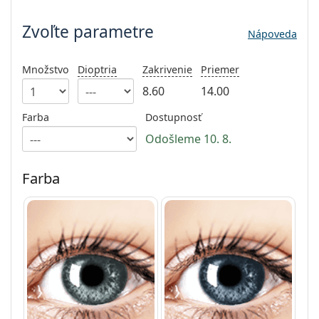
Persol
Zvoľte parametre
Nápoveda
Prada
Všetky značky
Množstvo
Dioptria
Zakrivenie
Priemer
8.60
14.00
Farba
Dostupnosť
Odošleme 10. 8.
Farba