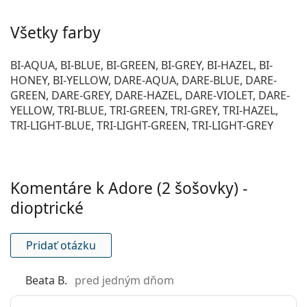
ohromujúce a harmonické farebné kombinácie.
Priepustnosť
130.5 Dk/t
Šošovky Adore sú veľmi praktické
farebné kontaktné
Všetky farby
pre kyslík:
šošovky
. Vďaka vysokému obsahu vody sú šošovky
Adore veľmi pohodlné pre každodenné použitie.
UV filter:
Áno
BI-AQUA, BI-BLUE, BI-GREEN, BI-GREY, BI-HAZEL, BI-
Optimálny výsledok dosiahnete používaním šošoviek
HONEY, BI-YELLOW, DARE-AQUA, DARE-BLUE, DARE-
Silikón-
Nie
s najpredávanejším roztokom
Solunate Multi-Purpose
GREEN, DARE-GREY, DARE-HAZEL, DARE-VIOLET, DARE-
hydrogélové:
400 ml s puzdrom
.
YELLOW, TRI-BLUE, TRI-GREEN, TRI-GREY, TRI-HAZEL,
Používanie
TRI-LIGHT-BLUE, TRI-LIGHT-GREEN, TRI-LIGHT-GREY
Niektoré parametre kontaktných šošoviek Adore z
Expirácia:
Najmenej 23 mesiacov
farebnej rady DARE sú momentálne nedostupné z
dôvodu dočasných obmedzení vo výrobe.
Zafarbenie pre
Nie
manipuláciu:
Ide o zdravotnícku pomôcku. Pred použitím si
Komentáre k Adore (2 šošovky) -
prečítajte pokyny.
So šošovkami sa
Nie
dioptrické
môže spať:
Výrazné, prirodzené alebo bláznivé farebné kontaktné
šošovky?
Zistite, ktoré farebné šošovky sú pre vás
Indikátor líc-
Nie
Pridať otázku
ideálne!
rub:
Balenie
Beata B.
pred jedným dňom
Výrobca:
Eyemed Technologies