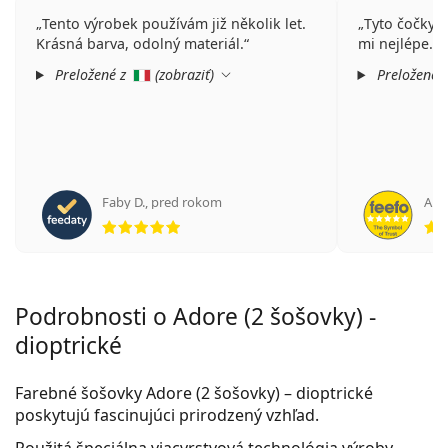
Tento výrobek používám již několik let.
Tyto čočky p
Krásná barva, odolný materiál.
mi nejlépe. V
Preložené z
(
zobraziť
)
Preložené 
Faby D.
,
pred rokom
An
hodnotenie 5 z 5
Podrobnosti o Adore (2 šošovky) -
dioptrické
Farebné šošovky Adore (2 šošovky) – dioptrické
poskytujú fascinujúci prirodzený vzhľad.
Použitá špeciálna viacvrstvová technológia výroby