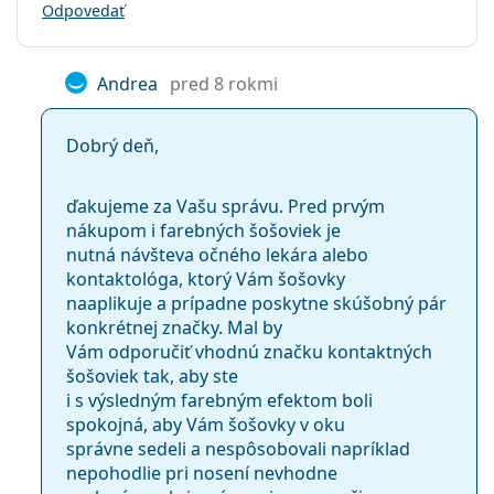
Odpovedať
Andrea
pred 8 rokmi
Dobrý deň,
ďakujeme za Vašu správu. Pred prvým
nákupom i farebných šošoviek je
nutná návšteva očného lekára alebo
kontaktológa, ktorý Vám šošovky
naaplikuje a prípadne poskytne skúšobný pár
konkrétnej značky. Mal by
Vám odporučiť vhodnú značku kontaktných
šošoviek tak, aby ste
i s výsledným farebným efektom boli
spokojná, aby Vám šošovky v oku
správne sedeli a nespôsobovali napríklad
nepohodlie pri nosení nevhodne