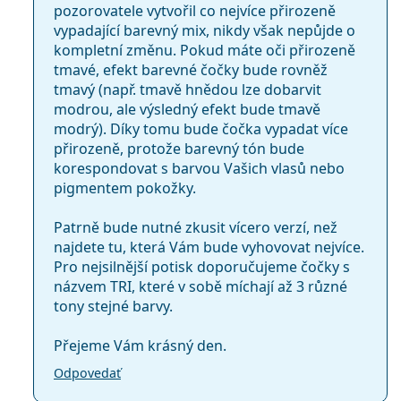
pozorovatele vytvořil co nejvíce přirozeně
vypadající barevný mix, nikdy však nepůjde o
kompletní změnu. Pokud máte oči přirozeně
tmavé, efekt barevné čočky bude rovněž
tmavý (např. tmavě hnědou lze dobarvit
modrou, ale výsledný efekt bude tmavě
modrý). Díky tomu bude čočka vypadat více
přirozeně, protože barevný tón bude
korespondovat s barvou Vašich vlasů nebo
pigmentem pokožky.
Patrně bude nutné zkusit vícero verzí, než
najdete tu, která Vám bude vyhovovat nejvíce.
Pro nejsilnější potisk doporučujeme čočky s
názvem TRI, které v sobě míchají až 3 různé
tony stejné barvy.
Přejeme Vám krásný den.
Odpovedať