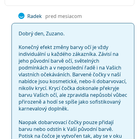
Radek
pred mesiacom
Dobrý den, Zuzano.
Konečný efekt změny barvy očí je vždy
individuální u každého zákazníka. Závisí na
jeho původní barvě očí, světelných
podmínkách a v neposlední řadě i na Vašich
vlastních očekáváních. Barvené čočky v naší
nabídce jsou kosmetické, nebo-li dobarvovací,
nikoliv krycí. Krycí čočka dokonale překryje
barvu Vašich očí, ale zpravidla nepůsobí vůbec
přirozeně a hodí se spíše jako sofistikovaný
karnevalový doplněk.
Naopak dobarvovací čočky pouze přidají
barvu nebo odstín k Vaší původní barvě.
Potisk na čočce je vytvořen tak, aby se v oku