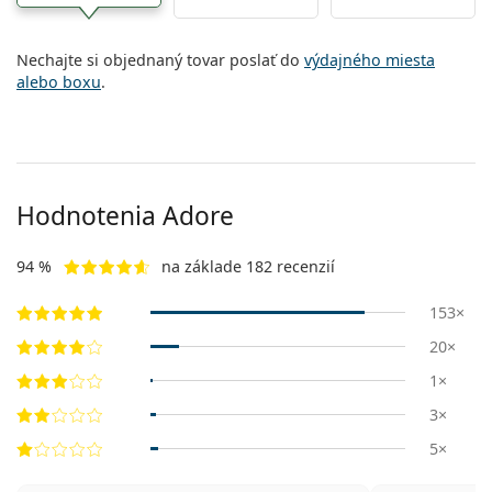
Nechajte si objednaný tovar poslať do
výdajného miesta
alebo boxu
.
Hodnotenia Adore
94 %
na základe 182 recenzií
153×
20×
1×
3×
5×