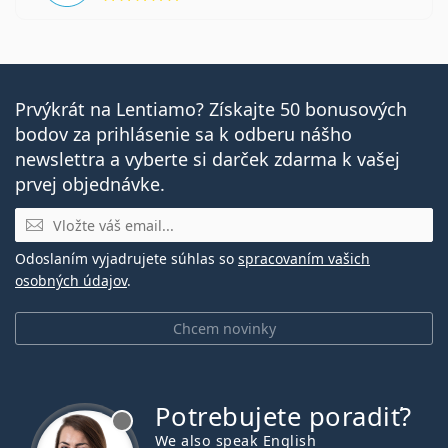
Prvýkrát na Lentiamo? Získajte 50 bonusových
bodov za prihlásenie sa k odberu nášho
newslettra a vyberte si darček zdarma k vašej
prvej objednávke.
E-mail
Odoslaním vyjadrujete súhlas so
spracovaním vašich
osobných údajov
.
Chcem novinky
Potrebujete poradiť?
je offline
We also speak English