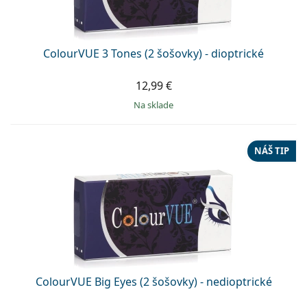
Persol
Prada
ColourVUE 3 Tones (2 šošovky) - dioptrické
Všetky značky
12,99 €
na sklade
NÁŠ TIP
ColourVUE Big Eyes (2 šošovky) - nedioptrické