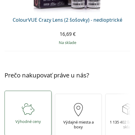
ColourVUE Crazy Lens (2 šošovky) - nedioptrické
16,69 €
na sklade
Prečo nakupovať práve u nás?
Výhodné ceny
Výdajné miesta a
1 135 402 šoš
boxy
sklade