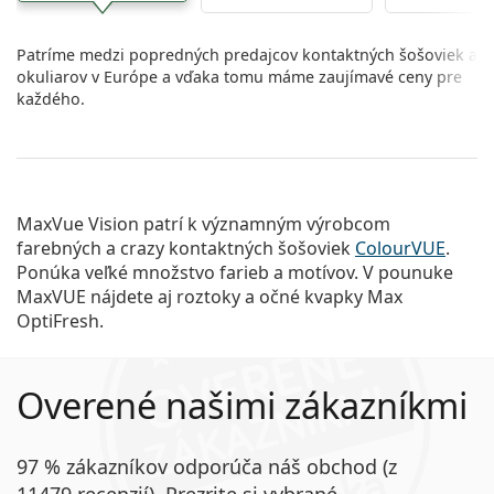
Patríme medzi popredných predajcov kontaktných šošoviek a
okuliarov v Európe a vďaka tomu máme zaujímavé ceny pre
každého.
MaxVue Vision patrí k významným výrobcom
farebných a crazy kontaktných šošoviek
ColourVUE
.
Ponúka veľké množstvo farieb a motívov. V pounuke
MaxVUE nájdete aj roztoky a očné kvapky Max
OptiFresh.
Overené našimi zákazníkmi
97 % zákazníkov odporúča náš obchod (z
11479 recenzií). Prezrite si vybrané