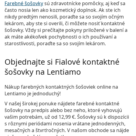
Farebné šošovky
sú zdravotnícke pomôcky, aj keď sa
často nosia len ako kozmetický doplnok. Ak ste ich
nikdy predtým nenosili, poraďte sa so svojím očným
lekárom, aby ste si overili, či môžete nosiť kontaktné
šošovky. Vždy si prečítajte pokyny priložené v balení a
ak máte akékoľvek pochybnosti o ich používaní a
starostlivosti, poraďte sa so svojím lekárom.
Objednajte si Fialové kontaktné
šošovky na Lentiamo
Nákup farebných kontaktných šošoviek online na
Lentiamo je jednoduchý!
V našej širokej ponuke nájdete farebné kontaktné
šošovky na predpis alebo bez neho, ktoré vyhovujú
vašim potrebám, už od
12,99 €
. Šošovky sú k dispozícii
s rôznymi periódami nosenia vrátane jednodenných,
mesačných a štvrťročných. V našom obchode sa nájde