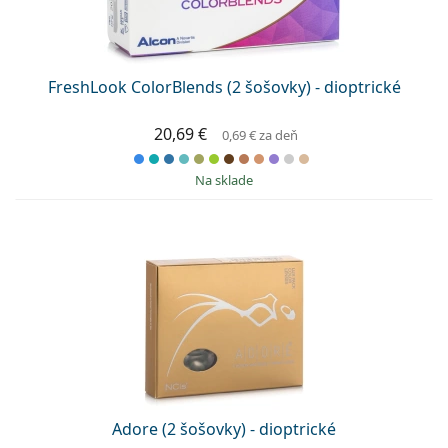
Persol
Prada
FreshLook ColorBlends (2 šošovky) - dioptrické
Všetky značky
20,69 €
0,69 €
za deň
na sklade
Adore (2 šošovky) - dioptrické