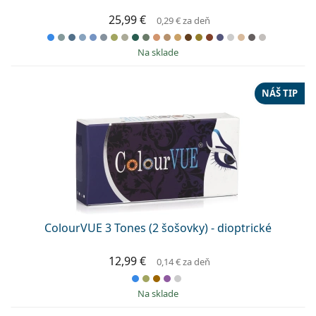
25,99 €
0,29 €
za deň
na sklade
NÁŠ TIP
ColourVUE 3 Tones (2 šošovky) - dioptrické
12,99 €
0,14 €
za deň
na sklade