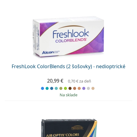
FreshLook ColorBlends (2 šošovky) - nedioptrické
20,99 €
0,70 €
za deň
na sklade