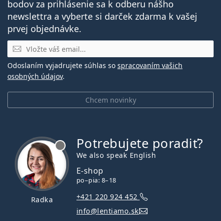
bodov za prihlásenie sa k odberu nášho
newslettra a vyberte si darček zdarma k vašej
prvej objednávke.
E-mail
Odoslaním vyjadrujete súhlas so
spracovaním vašich
osobných údajov
.
Chcem novinky
Potrebujete poradiť?
je offline
We also speak English
E-shop
po–pia: 8–18
+421 220 924 452
Radka
info@lentiamo.sk