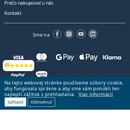
Prečo nakupovať u nás
Kontakt
Facebooku
Instagrame
YouTube
LinkedIn
Sme na
Hodnotenia
Na tejto webovej stránke používame súbory cookie,
aby fungovala správne a aby sme vám ponúkli ten
najlepší zážitok z prehliadania.
Viac informácií
Súhlasiť
Odmietnuť
Späť na Úvodnu stránku
Prejsť hore
Lentiamo.sk vlastní a prevádzkuje spoločnosť Lentiamo s.r.o., Česká
republika
Sme tu pre Vás už 18 rokov.