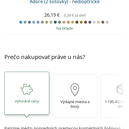
Adore (2 šošovky) - nedioptrické
26,19 €
0,29 €
za deň
na sklade
Prečo nakupovať práve u nás?
Výhodné ceny
Výdajné miesta a
1 135 402 šoš
boxy
sklade
Patríme medzi popredných predajcov kontaktných šošoviek a