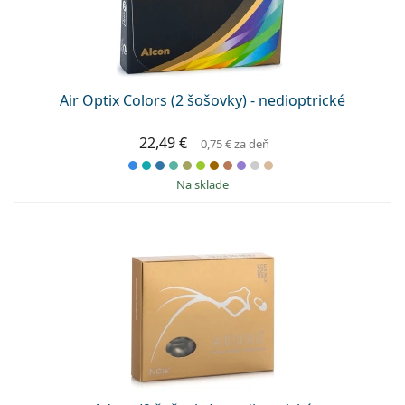
Air Optix Colors (2 šošovky) - nedioptrické
22,49 €
0,75 €
za deň
na sklade