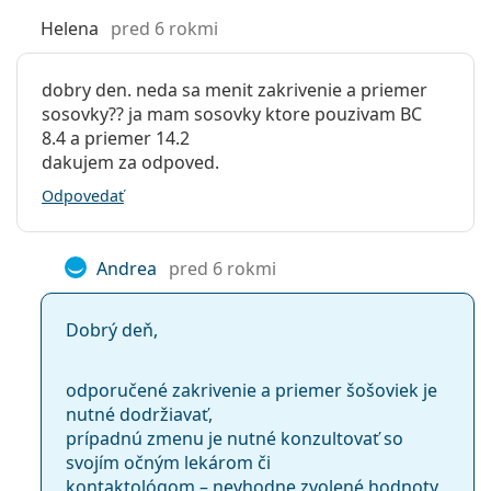
Helena
pred 6 rokmi
dobry den. neda sa menit zakrivenie a priemer
sosovky?? ja mam sosovky ktore pouzivam BC
8.4 a priemer 14.2
dakujem za odpoved.
Odpovedať
Andrea
pred 6 rokmi
Dobrý deň,
odporučené zakrivenie a priemer šošoviek je
nutné dodržiavať,
prípadnú zmenu je nutné konzultovať so
svojím očným lekárom či
kontaktológom – nevhodne zvolené hodnoty