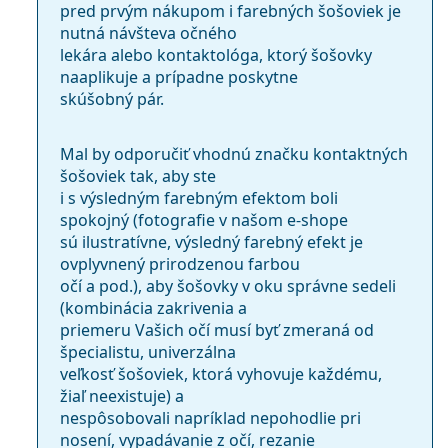
pred prvým nákupom i farebných šošoviek je
nutná návšteva očného
lekára alebo kontaktológa, ktorý šošovky
naaplikuje a prípadne poskytne
skúšobný pár.
Mal by odporučiť vhodnú značku kontaktných
šošoviek tak, aby ste
i s výsledným farebným efektom boli
spokojný (fotografie v našom e-shope
sú ilustratívne, výsledný farebný efekt je
ovplyvnený prirodzenou farbou
očí a pod.), aby šošovky v oku správne sedeli
(kombinácia zakrivenia a
priemeru Vašich očí musí byť zmeraná od
špecialistu, univerzálna
veľkosť šošoviek, ktorá vyhovuje každému,
žiaľ neexistuje) a
nespôsobovali napríklad nepohodlie pri
nosení, vypadávanie z očí, rezanie