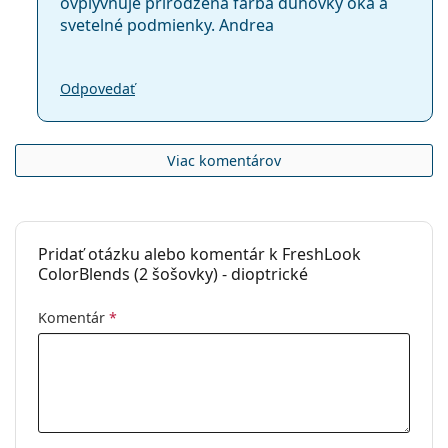
ovplyvňuje prirodzená farba dúhovky oka a
svetelné podmienky. Andrea
Odpovedať
Viac komentárov
Pridať otázku alebo komentár k FreshLook
ColorBlends (2 šošovky) - dioptrické
Komentár
*