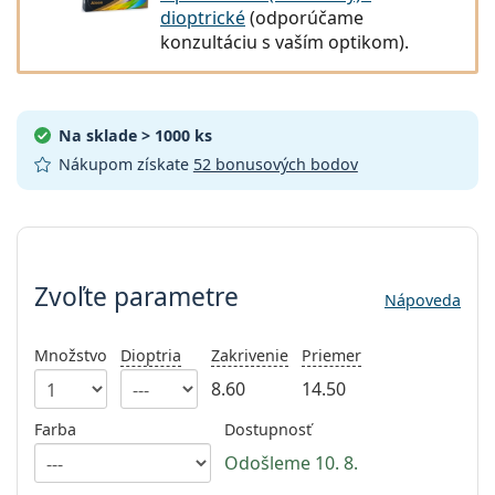
Persol
dioptrické
(odporúčame
konzultáciu s vaším optikom).
Prada
Všetky značky
Na sklade
> 1000 ks
Nákupom získate
52 bonusových bodov
Zvoľte parametre
Zvoľte parametre
Nápoveda
Množstvo
Dioptria
Zakrivenie
Priemer
8.60
14.50
Farba
Dostupnosť
Odošleme 10. 8.