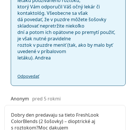
letáku používaného roztoku,
ktorý Vám odporučil Váš očný lekár či
kontaktológ. Všeobecne sa však
dá povedať, že v puzdre môžete šošovky
skladovať nepretržite niekoľko
dní a potom ich opätovne po premytí použiť,
je však nutné pravidelne
roztok v puzdre meniť (tak, ako by malo byť
uvedené v príbalovom
letáku). Andrea
Odpovedať
Anonym
pred 5 rokmi
Dobry den predavaju sa tieto FreshLook
ColorBlends (2 šošovky) – dioptrické aj
s roztokom?Moc dakujem