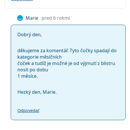
Marie
pred 6 rokmi
Dobrý den,
děkujeme za komentář. Tyto čočky spadají do
kategorie měsíčních
čoček a tudíž je možné je od výjmutí z blistru
nosit po dobu
1 měsíce.
Hezký den, Marie.
Odpovedať