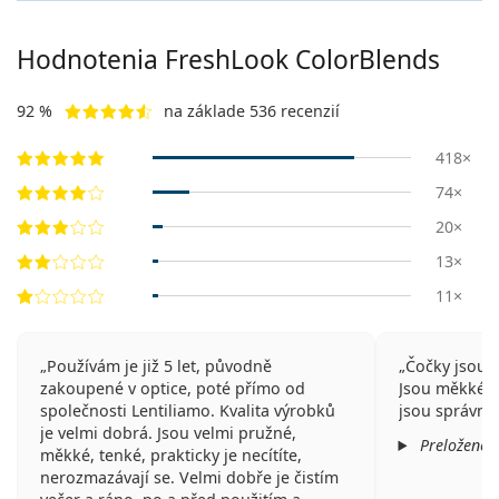
Hodnotenia FreshLook ColorBlends
92 %
na základe 536 recenzií
418×
74×
20×
13×
11×
Používám je již 5 let, původně
Čočky jsou 
zakoupené v optice, poté přímo od
Jsou měkké, t
společnosti Lentiliamo. Kvalita výrobků
jsou správně 
je velmi dobrá. Jsou velmi pružné,
Preložené 
měkké, tenké, prakticky je necítíte,
nerozmazávají se. Velmi dobře je čistím