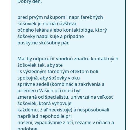
Dobrý deň,
pred prvým nákupom i napr. farebných
šošoviek je nutná návšteva
očného lekára alebo kontaktológa, ktorý
šošovky naaplikuje a prípadne
poskytne skúšobný pár.
Mal by odporučiť vhodnú značku kontaktných
šošoviek tak, aby ste
i s výsledným farebným efektom boli
spokojná, aby šošovky v oku
správne sedeli (kombinácia zakrivenia a
priemeru Vašich očí musí byť
zmeraná od špecialistu, univerzálna veľkosť
šošoviek, ktorá vyhovuje
každému, žiaľ neexistuje) a nespôsobovali
napríklad nepohodlie pri
nosení, vypadávanie z očí, rezanie v očiach a
podobne.