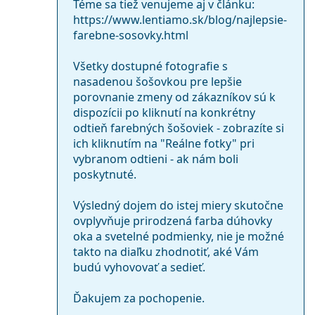
Téme sa tiež venujeme aj v článku:
https://www.lentiamo.sk/blog/najlepsie-
farebne-sosovky.html
Všetky dostupné fotografie s
nasadenou šošovkou pre lepšie
porovnanie zmeny od zákazníkov sú k
dispozícii po kliknutí na konkrétny
odtieň farebných šošoviek - zobrazíte si
ich kliknutím na "Reálne fotky" pri
vybranom odtieni - ak nám boli
poskytnuté.
Výsledný dojem do istej miery skutočne
ovplyvňuje prirodzená farba dúhovky
oka a svetelné podmienky, nie je možné
takto na diaľku zhodnotiť, aké Vám
budú vyhovovať a sedieť.
Ďakujem za pochopenie.