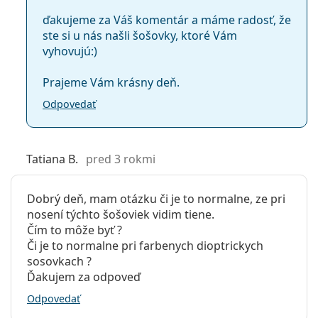
Hmotnosť:
16 g
ďakujeme za Váš komentár a máme radosť, že
Ostatné
ste si u nás našli šošovky, ktoré Vám
vyhovujú:)
Kategória:
Mesačné
Farebné
Prajeme Vám krásny deň.
Kontaktné šošovky
Odpovedať
Sférické a asférické šošovky
Tatiana B.
pred 3 rokmi
Dobrý deň, mam otázku či je to normalne, ze pri
nosení týchto šošoviek vidim tiene.
Čím to môže byť ?
Či je to normalne pri farbenych dioptrickych
sosovkach ?
Ďakujem za odpoveď
Odpovedať