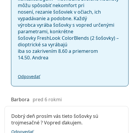
môžu spôsobiť nekomfort pri
nosení, rezanie šošoviek v očiach, ich
vypadávanie a podobne. Každý
výrobca vyrába šošovky s vopred určenými
parametrami, konkrétne
šošovky FreshLook ColorBlends (2 šošovky) –
dioptrické sa vyrábajú
iba so zakrivením 8.60 a priemerom
14.50. Andrea
Odpovedať
Barbora
pred 6 rokmi
Dobrý deň prosím vás tieto šošovky sú
trojmesačné ? Vopred ďakujem.
Odpovedať