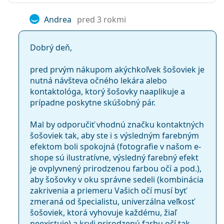
Andrea
pred 3 rokmi
Dobrý deň,
pred prvým nákupom akýchkoľvek šošoviek je
nutná návšteva očného lekára alebo
kontaktológa, ktorý šošovky naaplikuje a
prípadne poskytne skúšobný pár.
Mal by odporučiť vhodnú značku kontaktných
šošoviek tak, aby ste i s výsledným farebným
efektom boli spokojná (fotografie v našom e-
shope sú ilustratívne, výsledný farebný efekt
je ovplyvnený prirodzenou farbou očí a pod.),
aby šošovky v oku správne sedeli (kombinácia
zakrivenia a priemeru Vašich očí musí byť
zmeraná od špecialistu, univerzálna veľkosť
šošoviek, ktorá vyhovuje každému, žiaľ
neexistuje) a kryli prirodzenú farbu očí tak,