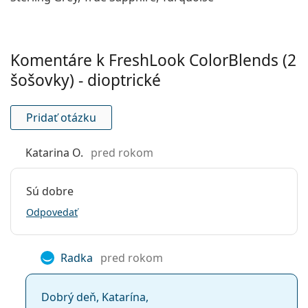
pre kyslík:
UV filter:
Áno
Komentáre k FreshLook ColorBlends (2
Silikón-
Nie
hydrogélové:
šošovky) - dioptrické
Používanie
Pridať otázku
Zafarbenie pre
Áno
manipuláciu:
Katarina O.
pred rokom
So šošovkami sa
Nie
môže spať:
Sú dobre
Indikátor líc-
Nie
rub:
Odpovedať
Balenie
Výrobca:
Alcon
Radka
pred rokom
Šošoviek v
2
krabičke:
Dobrý deň, Katarína,