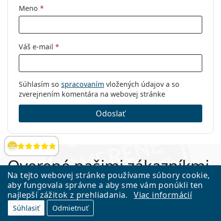
Meno
*
Váš e-mail
*
Súhlasím so
spracovaním
vložených údajov a so
zverejnením komentára na webovej stránke
Odoslať
Hodnotenia
Overené našimi zákazníkmi
Na tejto webovej stránke používame súbory cookie,
aby fungovala správne a aby sme vám ponúkli ten
97 % zákazníkov odporúča náš obchod (z
najlepší zážitok z prehliadania.
Viac informácií
11480 recenzií). Prezrite si vybrané
Súhlasiť
Odmietnuť
hodnotenia našich zákazníkov.