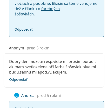
v očiach a podobne. Bližšie sa téme venujeme
tiež v článku o
farebných
šošovkách
.
Odpovedať
Anonym
pred 5 rokmi
Dobry den mozete resp.viete mi prosim poradiť
ak mam svetlozelene oči farba šošoviek blue mi
budu,sadnu mi apod.?Dakujem.
Odpovedať
Andrea
pred 5 rokmi