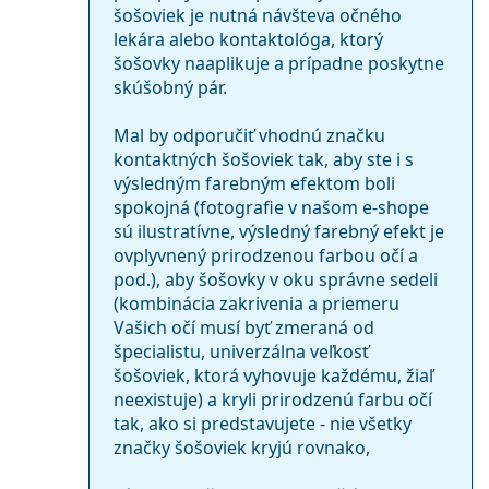
šošoviek je nutná návšteva očného
lekára alebo kontaktológa, ktorý
šošovky naaplikuje a prípadne poskytne
skúšobný pár.
Mal by odporučiť vhodnú značku
kontaktných šošoviek tak, aby ste i s
výsledným farebným efektom boli
spokojná (fotografie v našom e-shope
sú ilustratívne, výsledný farebný efekt je
ovplyvnený prirodzenou farbou očí a
pod.), aby šošovky v oku správne sedeli
(kombinácia zakrivenia a priemeru
Vašich očí musí byť zmeraná od
špecialistu, univerzálna veľkosť
šošoviek, ktorá vyhovuje každému, žiaľ
neexistuje) a kryli prirodzenú farbu očí
tak, ako si predstavujete - nie všetky
značky šošoviek kryjú rovnako,