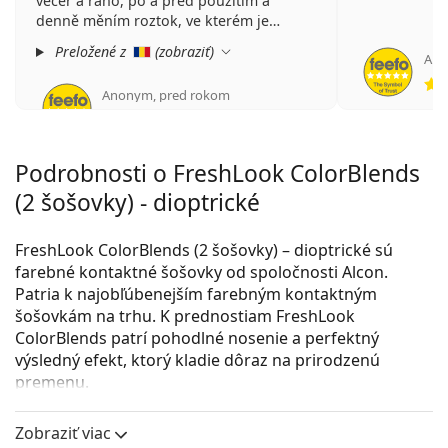
večer a ráno, po a před použitím a
denně měním roztok, ve kterém je
skladuji přes noc.
Preložené z
(
zobraziť
)
An
Ale za poslední 4 měsíce jsem měla
dvakrát problémy s jednou z čoček,
Anonym
,
pred rokom
protože vydržely jen 9, resp. 11 dní,
hodnotenie 5 z 5
lámaly se, i když rutina je stejná.
Podrobnosti o FreshLook ColorBlends
(2 šošovky) - dioptrické
FreshLook ColorBlends (2 šošovky) – dioptrické sú
farebné kontaktné šošovky od spoločnosti Alcon.
Patria k najobľúbenejším farebným kontaktným
šošovkám na trhu. K prednostiam FreshLook
ColorBlends patrí pohodlné nosenie a perfektný
výsledný efekt, ktorý kladie dôraz na prirodzenú
premenu.
UV filter v kontaktných šošovkách zdokonaľuje
Zobraziť viac
ochranu rohovky oka pred negatívnymi účinkami