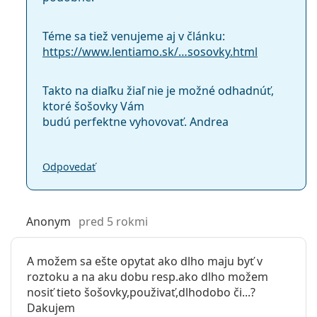
Téme sa tiež venujeme aj v článku:
https://www.lentiamo.sk/…sosovky.html
Takto na diaľku žiaľ nie je možné odhadnúť,
ktoré šošovky Vám
budú perfektne vyhovovať. Andrea
Odpovedať
Anonym
pred 5 rokmi
A možem sa ešte opytat ako dlho maju byť v
roztoku a na aku dobu resp.ako dlho možem
nosiť tieto šošovky,použivať,dlhodobo či...?
Dakujem