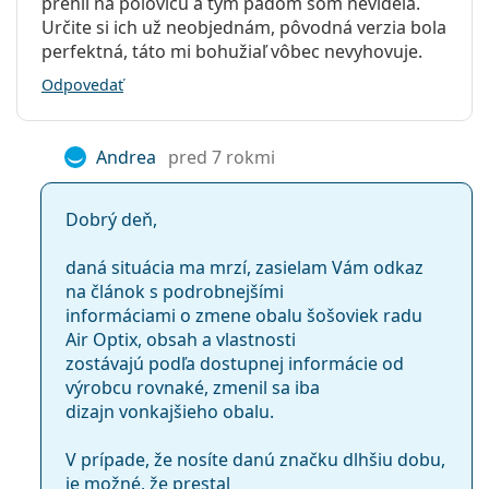
prehli na polovicu a tým pádom som nevidela.
Určite si ich už neobjednám, pôvodná verzia bola
perfektná, táto mi bohužiaľ vôbec nevyhovuje.
Odpovedať
Andrea
pred 7 rokmi
Dobrý deň,
daná situácia ma mrzí, zasielam Vám odkaz
na článok s podrobnejšími
informáciami o zmene obalu šošoviek radu
Air Optix, obsah a vlastnosti
zostávajú podľa dostupnej informácie od
výrobcu rovnaké, zmenil sa iba
dizajn vonkajšieho obalu.
V prípade, že nosíte danú značku dlhšiu dobu,
je možné, že prestal