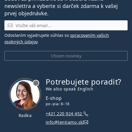
newslettra a vyberte si darček zdarma k vašej
prvej objednávke.
E-mail
Odoslaním vyjadrujete súhlas so
spracovaním vašich
osobných údajov
.
Chcem novinky
Potrebujete poradiť?
je offline
We also speak English
E-shop
po–pia: 8–18
+421 220 924 452
Radka
info@lentiamo.sk