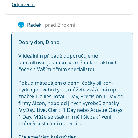
Odpovedať
Radek
pred 2 rokmi
Dobrý den, Diano.
V ideálním případě doporučujeme
konzultovat jakoukoliv změnu kontaktních
čoček s Vaším očním specialistou.
Pokud máte zájem o denní čočky silikon-
hydrogelového typu, můžete zvážit nákup
značek Dailies Total 1 Day, Precision 1 Day od
firmy Alcon, nebo od jiných výrobců značky
MyDay, Live, Clariti 1 Day nebo Acuvue Oasys
1 Day. Může se však mírně lišit zakřivení,
průměr a složení materiálu.
Přejeme Vám krásný den.