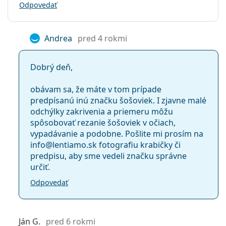
Odpovedať
Andrea
pred 4 rokmi
Dobrý deň,
obávam sa, že máte v tom prípade
predpísanú inú značku šošoviek. I zjavne malé
odchýlky zakrivenia a priemeru môžu
spôsobovať rezanie šošoviek v očiach,
vypadávanie a podobne. Pošlite mi prosím na
info@lentiamo.sk fotografiu krabičky či
predpisu, aby sme vedeli značku správne
určiť.
Odpovedať
Ján G.
pred 6 rokmi