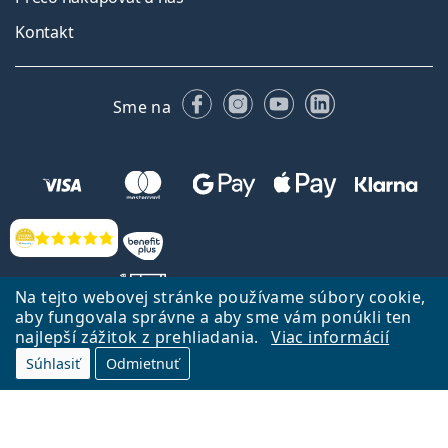
Kontakt
Facebooku
Instagrame
YouTube
LinkedIn
Sme na
Hodnotenia
Na tejto webovej stránke používame súbory cookie,
aby fungovala správne a aby sme vám ponúkli ten
najlepší zážitok z prehliadania.
Viac informácií
Späť na Úvodnu stránku
Prejsť hore
Súhlasiť
Odmietnuť
Lentiamo.sk vlastní a prevádzkuje spoločnosť Lentiamo s.r.o., Česká
republika
Sme tu pre Vás už 18 rokov.