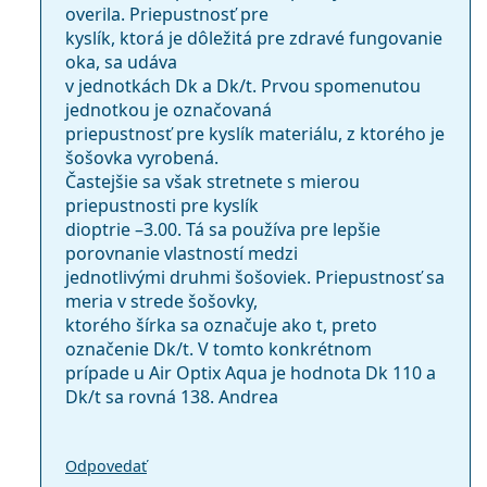
overila. Priepustnosť pre
kyslík, ktorá je dôležitá pre zdravé fungovanie
oka, sa udáva
v jednotkách Dk a Dk/t. Prvou spomenutou
jednotkou je označovaná
priepustnosť pre kyslík materiálu, z ktorého je
šošovka vyrobená.
Častejšie sa však stretnete s mierou
priepustnosti pre kyslík
dioptrie –3.00. Tá sa používa pre lepšie
porovnanie vlastností medzi
jednotlivými druhmi šošoviek. Priepustnosť sa
meria v strede šošovky,
ktorého šírka sa označuje ako t, preto
označenie Dk/t. V tomto konkrétnom
prípade u Air Optix Aqua je hodnota Dk 110 a
Dk/t sa rovná 138. Andrea
Odpovedať