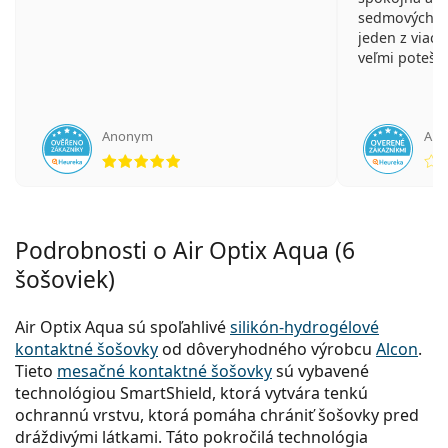
sedmových ka
jeden z viace
veľmi potešil.
Anonym
An
hodnotenie 5 z 5
Podrobnosti o Air Optix Aqua (6
šošoviek)
Air Optix Aqua sú spoľahlivé
silikón-hydrogélové
kontaktné šošovky
od dôveryhodného výrobcu
Alcon
.
Tieto
mesačné kontaktné šošovky
sú vybavené
technológiou SmartShield, ktorá vytvára tenkú
ochrannú vrstvu, ktorá pomáha chrániť šošovky pred
dráždivými látkami. Táto pokročilá technológia