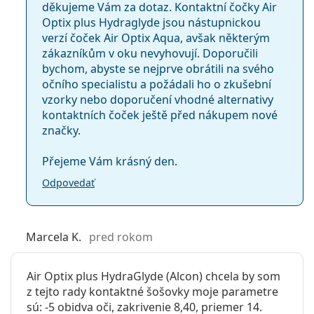
děkujeme Vám za dotaz. Kontaktní čočky Air
Optix plus Hydraglyde jsou nástupnickou
Výrobca:
Alcon
Často kladené otázky
verzí čoček Air Optix Aqua, avšak některým
Šošoviek v
6
zákazníkům v oku nevyhovují. Doporučili
krabičke:
bychom, abyste se nejprve obrátili na svého
očního specialistu a požádali ho o zkušební
Hmotnosť:
16 g
Ako dlho môžete nosiť Air Optix Aqua?
vzorky nebo doporučení vhodné alternativy
Ostatné
kontaktních čoček ještě před nákupem nové
značky.
Kategória:
Mesačné
Môžete spať v Air Optix Aqua?
Kontinuálne
Přejeme Vám krásný den.
Silikón-hydrogélové
Aký je rozdiel medzi balením troch kusov a
Odpovedať
Kontaktné šošovky
balením šiestich kusov Air Optix Aqua?
Sférické a asférické šošovky
Marcela K.
pred rokom
Ďalšie mesačné kontaktné šošovky
Air Optix plus HydraGlyde (Alcon) chcela by som
Avaira Vitality
z tejto rady kontaktné šošovky moje parametre
Biofinity
sú: -5 obidva oči, zakrivenie 8,40, priemer 14.
Lenjoy Monthly Day & Night