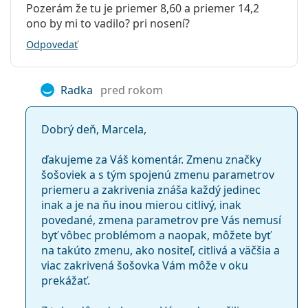
Pozerám že tu je priemer 8,60 a priemer 14,2
PureVision 2
ono by mi to vadilo? pri nosení?
Odpovedať
Súvisiace články z nášho blogu
Ako rozumieť predpisu na šošovky - dôležité
Radka
pred rokom
parametre!
Zvykanie si na kontaktné šošovky: ako dlho to trvá?
Dobrý deň, Marcela,
Ako sa starať o kontaktné šošovky
Môžete sa sprchovať s nasadenými kontaktnými
ďakujeme za Váš komentár. Zmenu značky
šošovkami?
šošoviek a s tým spojenú zmenu parametrov
Hydrogélové a silikón-hydrogélové kontaktné
priemeru a zakrivenia znáša každý jedinec
šošovky: ich výhody a nevýhody
inak a je na ňu inou mierou citlivý, inak
Najčastejšie sa predáva s roztokom
Solunate Multi-
povedané, zmena parametrov pre Vás nemusí
Purpose 400 ml s puzdrom
.
byť vôbec problémom a naopak, môžete byť
na takúto zmenu, ako nositeľ, citlivá a väčšia a
Ide o zdravotnícku pomôcku. Pred použitím si
viac zakrivená šošovka Vám môže v oku
prečítajte pokyny.
prekážať.