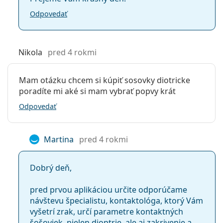
Odpovedať
Nikola
pred 4 rokmi
Mam otázku chcem si kúpiť sosovky diotricke
poradíte mi aké si mam vybrať popvy krát
Odpovedať
Martina
pred 4 rokmi
Dobrý deň,
pred prvou aplikáciou určite odporúčame
návštevu špecialistu, kontaktológa, ktorý Vám
vyšetrí zrak, určí parametre kontaktných
šošoviek, nielen dioptrie, ale aj zakrivenie a