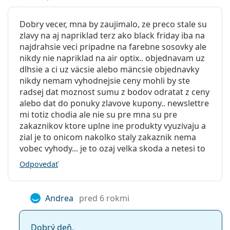
Dobry vecer, mna by zaujimalo, ze preco stale su
zlavy na aj napriklad terz ako black friday iba na
najdrahsie veci pripadne na farebne sosovky ale
nikdy nie napriklad na air optix.. objednavam uz
dlhsie a ci uz väcsie alebo mäncsie objednavky
nikdy nemam vyhodnejsie ceny mohli by ste
radsej dat moznost sumu z bodov odratat z ceny
alebo dat do ponuky zlavove kupony.. newslettre
mi totiz chodia ale nie su pre mna su pre
zakaznikov ktore uplne ine produkty vyuzivaju a
zial je to onicom nakolko staly zakaznik nema
vobec vyhody... je to ozaj velka skoda a netesi to
Odpovedať
Andrea
pred 6 rokmi
Dobrý deň,