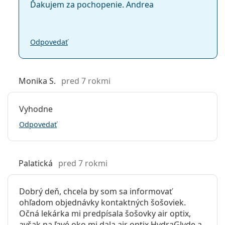
Ďakujem za pochopenie. Andrea
Odpovedať
Monika S.
pred 7 rokmi
Vyhodne
Odpovedať
Palatická
pred 7 rokmi
Dobrý deň, chcela by som sa informovať
ohľadom objednávky kontaktných šošoviek.
Očná lekárka mi predpísala šošovky air optix,
avšak na ľavé oko mi dala air optix HydraGlyde a