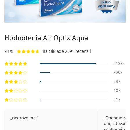
Persol
Prada
Všetky značky
Hodnotenia Air Optix Aqua
94 %
na základe 2591 recenzií
2138×
379×
43×
10×
21×
nedrazdi oci
Dodanie zási
dni, s tovaro
spokojná a m