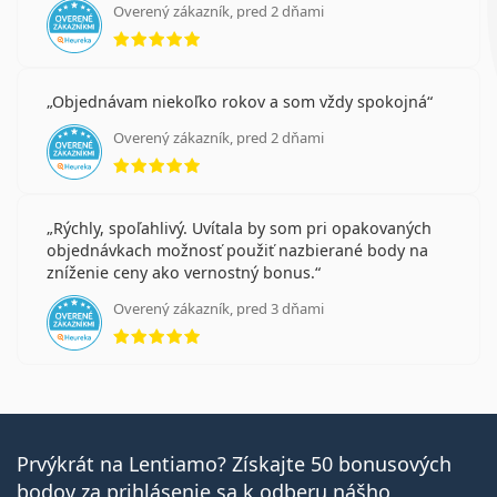
Overený zákazník, pred 2 dňami
hodnotenie 5 z 5
Objednávam niekoľko rokov a som vždy spokojná
Overený zákazník, pred 2 dňami
hodnotenie 5 z 5
Rýchly, spoľahlivý. Uvítala by som pri opakovaných
objednávkach možnosť použiť nazbierané body na
zníženie ceny ako vernostný bonus.
Overený zákazník, pred 3 dňami
hodnotenie 5 z 5
Prvýkrát na Lentiamo? Získajte 50 bonusových
bodov za prihlásenie sa k odberu nášho