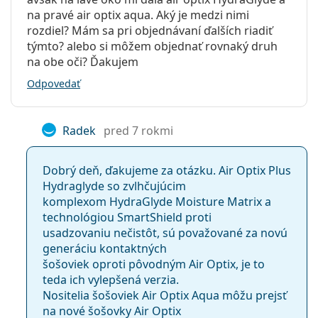
na pravé air optix aqua. Aký je medzi nimi
rozdiel? Mám sa pri objednávaní ďalších riadiť
týmto? alebo si môžem objednať rovnaký druh
na obe oči? Ďakujem
Odpovedať
Radek
pred 7 rokmi
Dobrý deň, ďakujeme za otázku. Air Optix Plus
Hydraglyde so zvlhčujúcim
komplexom HydraGlyde Moisture Matrix a
technológiou SmartShield proti
usadzovaniu nečistôt, sú považované za novú
generáciu kontaktných
šošoviek oproti pôvodným Air Optix, je to
teda ich vylepšená verzia.
Nositelia šošoviek Air Optix Aqua môžu prejsť
na nové šošovky Air Optix