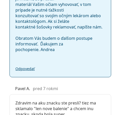
materiál Vašim očiam vyhovovať, v tom
prípade je nutné ťažkosti
konzultovať so svojím očným lekárom alebo
kontaktológom. Ak si želáte
kontaktné šošovky reklamovať, napíšte nám.
Obratom Vás budem o ďalšom postupe
informovať. ​ Ďakujem za
pochopenie. Andrea
Odpovedať
Pavel A.
pred 7 rokmi
Zdravim na aku znacku ste presli? tiez ma
sklamalo "len nove balenie" a chcem inu
znacku. skoda bola super