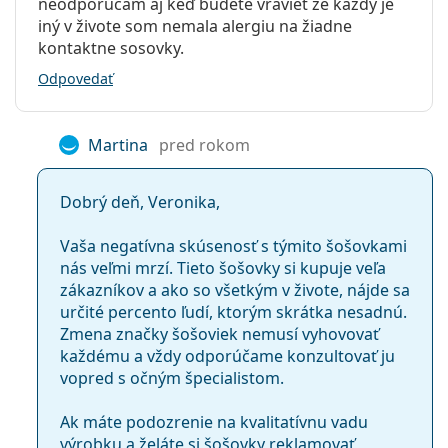
neodporucam aj keď budete vraviet ze každý je
iný v živote som nemala alergiu na žiadne
kontaktne sosovky.
Odpovedať
Martina
pred rokom
Dobrý deň, Veronika,
Vaša negatívna skúsenosť s týmito šošovkami
nás veľmi mrzí. Tieto šošovky si kupuje veľa
zákazníkov a ako so všetkým v živote, nájde sa
určité percento ľudí, ktorým skrátka nesadnú.
Zmena značky šošoviek nemusí vyhovovať
každému a vždy odporúčame konzultovať ju
vopred s očným špecialistom.
Ak máte podozrenie na kvalitatívnu vadu
výrobku a želáte si šošovky reklamovať,