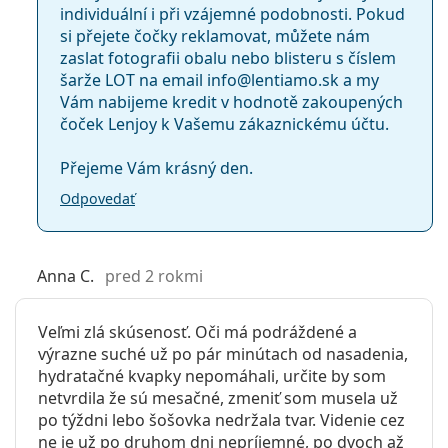
individuální i při vzájemné podobnosti. Pokud
si přejete čočky reklamovat, můžete nám
zaslat fotografii obalu nebo blisteru s číslem
šarže LOT na email info@lentiamo.sk a my
Vám nabijeme kredit v hodnotě zakoupených
čoček Lenjoy k Vašemu zákaznickému účtu.
Přejeme Vám krásný den.
Odpovedať
Anna C.
pred 2 rokmi
Veľmi zlá skúsenosť. Oči má podráždené a
výrazne suché už po pár minútach od nasadenia,
hydratačné kvapky nepomáhali, určite by som
netvrdila že sú mesačné, zmeniť som musela už
po týždni lebo šošovka nedržala tvar. Videnie cez
ne je už po druhom dni nepríjemné, po dvoch až