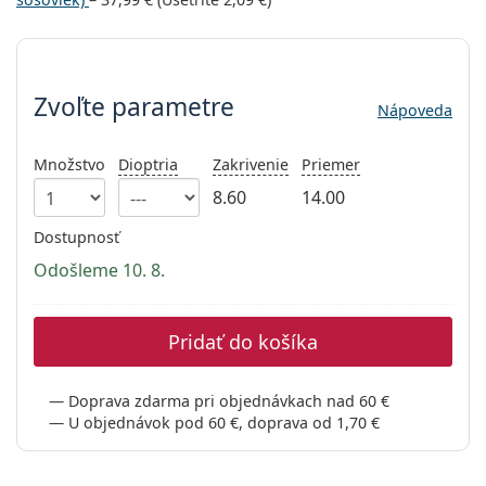
Gucci
Všetky roztoky
je onli
Všetky značky
Zvoľte parametre
Persol
Prada
Zvoľte parametre
Nápoveda
Všetky značky
Množstvo
Dioptria
Zakrivenie
Priemer
8.60
14.00
Dostupnosť
Odošleme 10. 8.
Pridať do košíka
Doprava zdarma pri objednávkach nad 60 €
U objednávok pod 60 €, doprava od 1,70 €