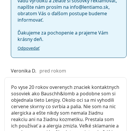
vadu výrobku a želáte si šošovky reklamovať,
napíšte nám prosím na info@lentiamo.sk,
obratom Vás o ďalšom postupe budeme
informovať.
Ďakujeme za pochopenie a prajeme Vám
krásny deň.
Odpovedať
Veronika D.
pred rokom
Po vyse 20 rokov overenych znaciek kontaktnych
sosoviek ako Bauschh&lomb a podobne som si
objednala tieto Lenjoy. Okolo oci sa mi vyhodili
cervene skvrny co svrbia a palia. Nie som na nic
alergicka a ešte nikdy som nemala žiadnu
reakciu ani na žiadnu kozmetiku. Prestala som
ich používať a a alergia zmizla. Veľké sklamanie a