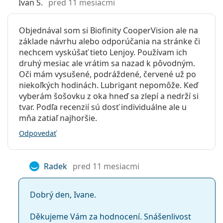
Ivan S.
pred 11 mesiacmi
Objednával som si Biofinity CooperVision ale na
základe návrhu alebo odporúčania na stránke či
nechcem vyskúšať tieto Lenjoy. Používam ich
druhý mesiac ale vrátim sa nazad k pôvodným.
Oči mám vysušené, podráždené, červené už po
niekoľkých hodinách. Lubrigant nepomôže. Keď
vyberám šošovku z oka hneď sa zlepí a nedrží si
tvar. Podľa recenzií sú dosť individuálne ale u
mňa zatiaľ najhoršie.
Odpovedať
Radek
pred 11 mesiacmi
Dobrý den, Ivane.
Děkujeme Vám za hodnocení. Snášenlivost