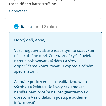
troch dňoch katastrofálne.
Odpovedať
Radka
pred 2 rokmi
Dobrý deň, Anna,
Vaša negatívna skúsenosť s týmito šošovkami
nás skutočne mrzí. Zmena značky šošoviek
nemusí vyhovovať každému a vždy
odporúčame konzultovať ju vopred s očným
špecialistom.
Ak máte podozrenie na kvalitatívnu vadu
výrobku a želáte si šošovky reklamovať,
napíšte nám prosím na info@lentiamo.sk,
obratom Vás o ďalšom postupe budeme
informovať.