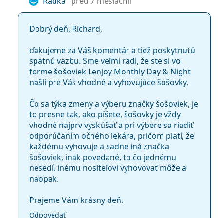
Radka
pred 7 mesiacmi
Nie
Dobrý deň, Richard,
Nie
ďakujeme za Váš komentár a tiež poskytnutú
spätnú väzbu. Sme veľmi radi, že ste si vo
forme šošoviek Lenjoy Monthly Day & Night
Indikátor rub-líc
našli pre Vás vhodné a vyhovujúce šošovky.
Áno
Čo sa týka zmeny a výberu značky šošoviek, je
to presne tak, ako píšete, šošovky je vždy
vhodné najprv vyskúšať a pri výbere sa riadiť
Nie
odporúčaním očného lekára, pričom platí, že
každému vyhovuje a sadne iná značka
Nie
šošoviek, inak povedané, to čo jednému
nesedí, inému nositeľovi vyhovovať môže a
Kontaktné šošovky Lenjoy Monthly Day & Night sú
naopak.
možnou alternatívou za:
Prajeme Vám krásny deň.
PureVision
Biofinity
Odpovedať