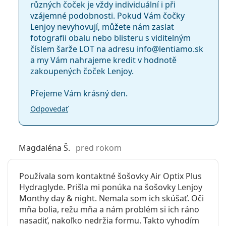
různých čoček je vždy individuální i při
vzájemné podobnosti. Pokud Vám čočky
Lenjoy nevyhovují, můžete nám zaslat
fotografii obalu nebo blisteru s viditelným
číslem šarže LOT na adresu info@lentiamo.sk
a my Vám nahrajeme kredit v hodnotě
zakoupených čoček Lenjoy.
Přejeme Vám krásný den.
Odpovedať
Magdaléna Š.
pred rokom
Používala som kontaktné šošovky Air Optix Plus
Hydraglyde. Prišla mi ponúka na šošovky Lenjoy
Monthy day & night. Nemala som ich skúšať. Oči
mňa bolia, režu mňa a nám problém si ich ráno
nasadiť, nakoľko nedržia formu. Takto vyhodím