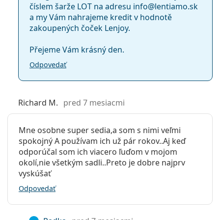
číslem šarže LOT na adresu info@lentiamo.sk
a my Vám nahrajeme kredit v hodnotě
-12.00
zakoupených čoček Lenjoy.
-10.00
Přejeme Vám krásný den.
Odpovedať
Rozsah plusových dioptrií do…
Richard M.
pred 7 mesiacmi
+6.00
+6.00
Mne osobne super sedia,a som s nimi veľmi
spokojný A používam ich už pár rokov..Aj keď
odporúčal som ich viacero ľuďom v mojom
+6.00
okolí,nie všetkým sadli..Preto je dobre najprv
vyskúšať
Technológia ComfortMoist
Odpovedať
Áno