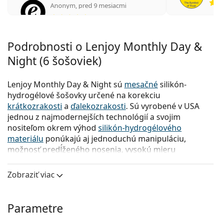
Anonym
,
pred 9 mesiacmi
hodnotenie 5 z 5
Podrobnosti o Lenjoy Monthly Day &
Night (6 šošoviek)
Lenjoy Monthly Day & Night sú
mesačné
silikón-
hydrogélové šošovky určené na korekciu
krátkozrakosti
a
ďalekozrakosti
. Sú vyrobené v USA
jednou z najmodernejších technológií a svojim
nositeľom okrem výhod
silikón-hydrogélového
materiálu
ponúkajú aj jednoduchú manipuláciu,
možnosť predĺženého nosenia, vysokú mieru
priepustnosti kyslíka a s tým spojené
mimoriadne pohodlie pri nosení. Optimálny pomer
Zobraziť viac
kvality a ceny radí Lenjoy Monthly Day & Night medzi
veľmi obľúbené kontaktné šošovky na trhu.
Parametre
Aké sú hlavné výhody, ktoré vám kontaktné šošovky
Lenjoy Monthly Day & Night ponúka?