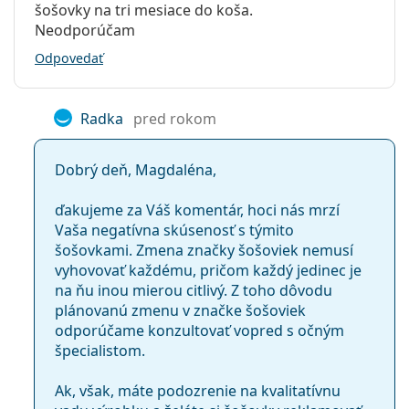
šošovky na tri mesiace do koša.
Neodporúčam
Odpovedať
Radka
pred rokom
Dobrý deň, Magdaléna,
ďakujeme za Váš komentár, hoci nás mrzí
Vaša negatívna skúsenosť s týmito
šošovkami. Zmena značky šošoviek nemusí
vyhovovať každému, pričom každý jedinec je
na ňu inou mierou citlivý. Z toho dôvodu
plánovanú zmenu v značke šošoviek
odporúčame konzultovať vopred s očným
špecialistom.
Ak, však, máte podozrenie na kvalitatívnu