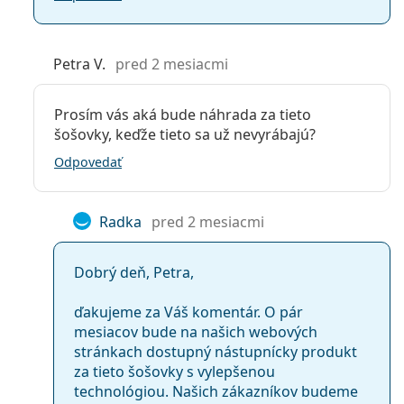
Soflens 59
Air Optix Aqua
Frequency 55% Aspheric
Petra V.
pred 2 mesiacmi
Extreme H2O 54%
Extreme H2O 59% Thin
Extreme H2O 59% Xtra
Prosím vás aká bude náhrada za tieto
Zeiss Contact Day 30 Spheric
šošovky, keďže tieto sa už nevyrábajú?
Výroba kontaktných šošoviek Lenjoy Monthly Day &
Odpovedať
Night v dioptrii +2.00 bola obmedzená a ich dodanie
nie je možné v súčasnej dobe garantovať.
Radka
pred 2 mesiacmi
Najčastejšie sa predáva s roztokom
Vantio Multi-
Purpose 360 ml s puzdrom
.
Dobrý deň, Petra,
Ide o zdravotnícku pomôcku. Pred použitím si
prečítajte pokyny.
ďakujeme za Váš komentár. O pár
mesiacov bude na našich webových
stránkach dostupný nástupnícky produkt
za tieto šošovky s vylepšenou
technológiou. Našich zákazníkov budeme