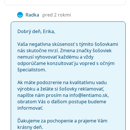
Radka
pred 2 rokmi
Dobrý deň, Erika,
Vaša negatívna skúsenosť s týmito šošovkami
nás skutočne mrzí. Zmena značky šošoviek
nemusí vyhovovať každému a vždy
odporúčame konzultovať ju vopred s očným
špecialistom.
Ak máte podozrenie na kvalitatívnu vadu
výrobku a želáte si šošovky reklamovať,
napíšte nám prosím na info@lentiamo.sk,
obratom Vás o ďalšom postupe budeme
informovať.
Ďakujeme za pochopenie a prajeme Vám
krásny deň.