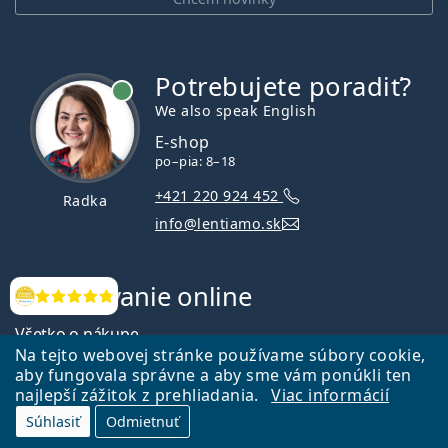
Potrebujete poradiť?
je online
We also speak English
E-shop
po–pia: 8–18
+421 220 924 452
Radka
info@lentiamo.sk
Nakupovanie online
Hodnotenia
Všetko o nákupe
Na tejto webovej stránke používame súbory cookie,
Doprava
aby fungovala správne a aby sme vám ponúkli ten
najlepší zážitok z prehliadania.
Viac informácií
Platba
Súhlasiť
Odmietnuť
Výdajné miesta