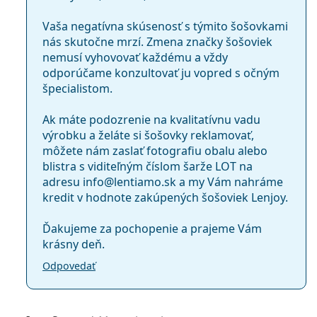
Vaša negatívna skúsenosť s týmito šošovkami
nás skutočne mrzí. Zmena značky šošoviek
nemusí vyhovovať každému a vždy
odporúčame konzultovať ju vopred s očným
špecialistom.
Ak máte podozrenie na kvalitatívnu vadu
výrobku a želáte si šošovky reklamovať,
môžete nám zaslať fotografiu obalu alebo
blistra s viditeľným číslom šarže LOT na
adresu info@lentiamo.sk a my Vám nahráme
kredit v hodnote zakúpených šošoviek Lenjoy.
Ďakujeme za pochopenie a prajeme Vám
krásny deň.
Odpovedať