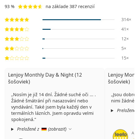
93 %
na základe 387 recenzií
314×
41×
12×
5×
15×
Lenjoy Monthly Day & Night (12
Lenjoy Month
šošoviek)
šošoviek)
Nosím je již 14 dní. Žádné suché oči ... .
Jsou dobré 
Žádné šmátrání při nasazování nebo
nimi žádné p
vyndávání. Také jsem byla každý den v
Preložené 
termálních lázních. Jsem opravdu velmi
spokojená.
Preložené z
(
zobraziť
)
An