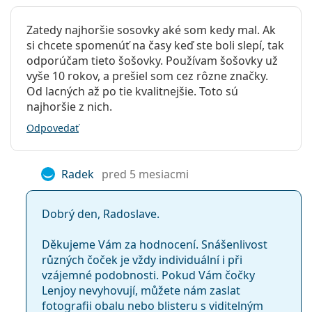
Kontaktné šošovky
Zatedy najhoršie sosovky aké som kedy mal. Ak
PureVision
36%
Sférické a asférické šošovky
si chcete spomenúť na časy keď ste boli slepí, tak
odporúčam tieto šošovky. Používam šošovky už
Air
33%
vyše 10 rokov, a prešiel som cez rôzne značky.
Optix
Od lacných až po tie kvalitnejšie. Toto sú
Aqua
najhoršie z nich.
Priepustnosť pre kyslík
Odpovedať
130 Dk/t
Radek
pred 5 mesiacmi
112 Dk/t
Dobrý den, Radoslave.
138 Dk/t
Děkujeme Vám za hodnocení. Snášenlivost
různých čoček je vždy individuální i při
Rozsah mínusových dioptrií do…
vzájemné podobnosti. Pokud Vám čočky
Lenjoy nevyhovují, můžete nám zaslat
-12.00
fotografii obalu nebo blisteru s viditelným