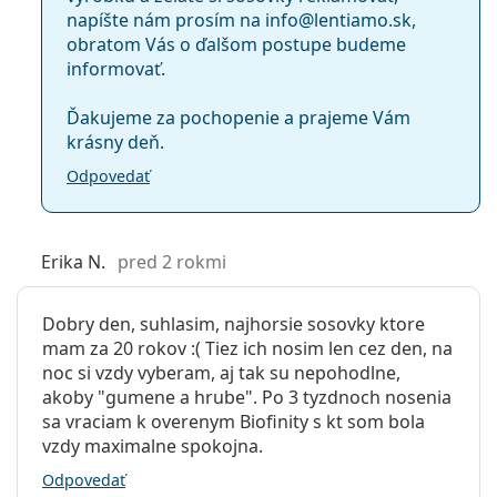
napíšte nám prosím na info@lentiamo.sk,
obratom Vás o ďalšom postupe budeme
informovať.
Ďakujeme za pochopenie a prajeme Vám
krásny deň.
Odpovedať
Erika N.
pred 2 rokmi
Dobry den, suhlasim, najhorsie sosovky ktore
mam za 20 rokov :( Tiez ich nosim len cez den, na
noc si vzdy vyberam, aj tak su nepohodlne,
akoby "gumene a hrube". Po 3 tyzdnoch nosenia
sa vraciam k overenym Biofinity s kt som bola
vzdy maximalne spokojna.
Odpovedať