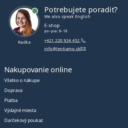
Potrebujete poradiť?
je online
We also speak English
E-shop
po–pia: 8–18
+421 220 924 452
Radka
info@lentiamo.sk
Nakupovanie online
Všetko o nákupe
Doprava
Platba
Výdajné miesta
Darčekový poukaz