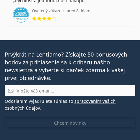
Rychlost a jednoduchost nakupu
Overený zákazník, pred 8 dňami
hodnotenie 4 z 5
Prvýkrát na Lentiamo? Získajte 50 bonusových
bodov za prihlásenie sa k odberu nášho
newslettra a vyberte si darček zdarma k vašej
prvej objednávke.
E-mail
Odoslaním vyjadrujete súhlas so
spracovaním vašich
osobných údajov
.
Chcem novinky