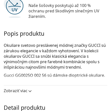
Naše šošovky poskytujú až 100 %
ochranu pred škodlivým slnečným UV
žiarením.
Popis produktu
Okuliare svetovo preslávenej módnej značky GUCCI sú
zárukou elegancie v každom vyhotovení. V kolekcii
okuliarov GUCCI sa snúbi klasická elegancia s
výnimočným citom pre farebné kombinácie spolu s
inšpiráciou najnovšími módnymi trendmi.
Gucci GG0025O 002 56
sú dámske dioptrické okuliare.
Pozrite sa, ako vyzeráte v týchto okuliaroch pomocou
funkcie virtuálnej skúšky.
Zobraziť viac
Okuliarové rámy
Hnedá farba rámov skvele ladí s teplým odtieňom
Detail produktu
pleti a so svetlohnedými, čiernymi alebo tmavými