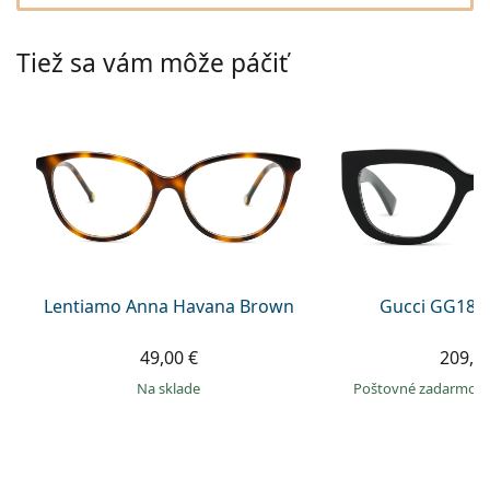
Gucci
Všetky roztoky
je onli
Všetky značky
Persol
Tiež sa vám môže páčiť
Prada
Všetky značky
Lentiamo Anna Havana Brown
Gucci GG184
49,00 €
209,9
na sklade
Poštovné zadarmo