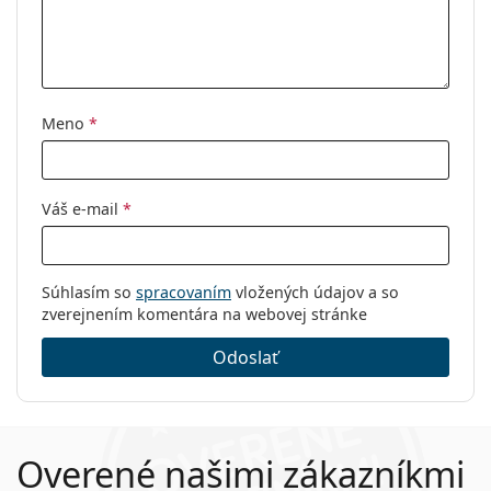
Typ:
Dámske
Kategória:
Dioptrické okuliare
Značka:
Gucci
Meno
*
Kód:
GG0025O 002 56
Váš e-mail
*
Súhlasím so
spracovaním
vložených údajov a so
zverejnením komentára na webovej stránke
Odoslať
Overené našimi zákazníkmi