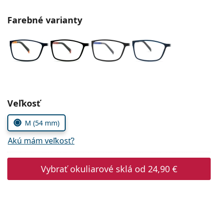
Gucci
Všetky roztoky
je onli
Všetky značky
Farebné varianty
Persol
Prada
Všetky značky
Zvoľte parametre
Veľkosť
M (54 mm)
Akú mám veľkosť?
Vybrať okuliarové sklá od
24,90 €