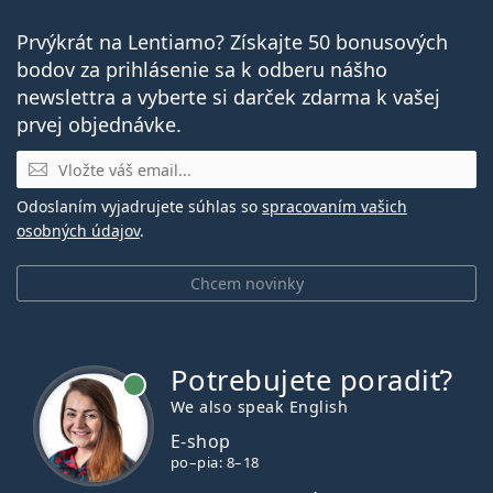
Prvýkrát na Lentiamo? Získajte 50 bonusových
bodov za prihlásenie sa k odberu nášho
newslettra a vyberte si darček zdarma k vašej
prvej objednávke.
E-mail
Odoslaním vyjadrujete súhlas so
spracovaním vašich
osobných údajov
.
Chcem novinky
Potrebujete poradiť?
je online
We also speak English
E-shop
po–pia: 8–18