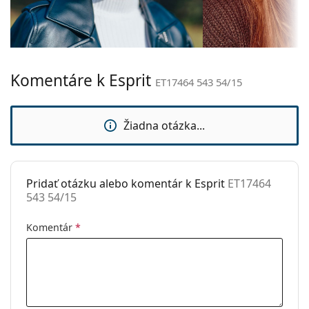
Dĺžka stranice:
140 mm
Ide o zdravotnícku pomôcku. Pred použitím si
Šírka mostíka:
15 mm
prečítajte pokyny.
Hmotnosť:
40 g
Komentáre k Esprit
Nastaviteľné
Nie
ET17464 543 54/15
sedielka:
Príslušenstvo
Žiadna otázka...
Puzdro:
Áno
Čistiaca
Áno
handrička:
Pridať otázku alebo komentár k Esprit
ET17464
543 54/15
Ostatné
Typ:
Dámske
Komentár
*
Kategória:
Dioptrické okuliare
Značka:
Esprit
Kód:
ET17464 543 54/15