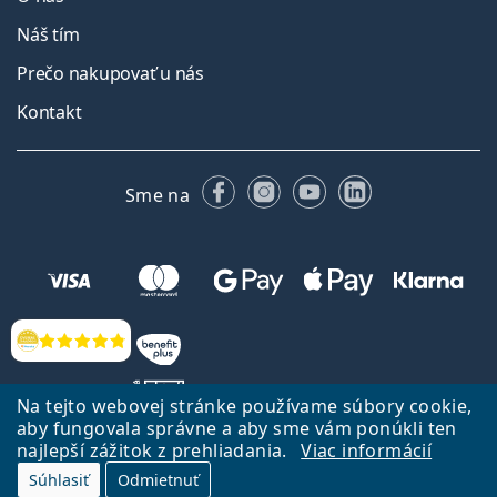
Náš tím
Prečo nakupovať u nás
Kontakt
Facebooku
Instagrame
YouTube
LinkedIn
Sme na
Hodnotenia
Na tejto webovej stránke používame súbory cookie,
aby fungovala správne a aby sme vám ponúkli ten
najlepší zážitok z prehliadania.
Viac informácií
Späť na Úvodnu stránku
Prejsť hore
Súhlasiť
Odmietnuť