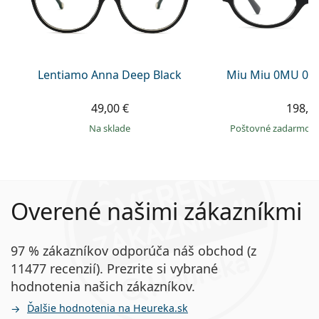
Lentiamo Anna Deep Black
Miu Miu 0MU 01
49,00 €
198,9
na sklade
Poštovné zadarmo
Overené našimi zákazníkmi
97 % zákazníkov odporúča náš obchod (z
11477 recenzií). Prezrite si vybrané
hodnotenia našich zákazníkov.
Ďalšie hodnotenia na Heureka.sk