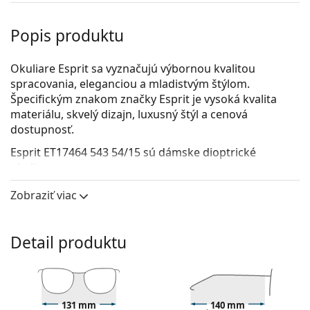
Popis produktu
Okuliare Esprit sa vyznačujú výbornou kvalitou
spracovania, eleganciou a mladistvým štýlom.
Špecifickým znakom značky Esprit je vysoká kvalita
materiálu, skvelý dizajn, luxusný štýl a cenová
dostupnosť.
Esprit ET17464 543 54/15
sú dámske dioptrické
okuliare.
Pozrite sa, ako vyzeráte v týchto okuliaroch pomocou
Zobraziť viac
funkcie virtuálnej skúšky.
Okuliarové rámy
Detail produktu
Čierna farba rámov skvele ladí so studeným
odtieňom pleti a so svetlohnedými, čiernymi alebo
svetlými blond vlasmi.
Obdĺžnikové rámy sú ideálnou voľbou, ak máte
131 mm
140 mm