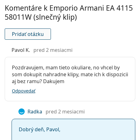
Komentáre k Emporio Armani EA 4115
Príslušenstvo
58011W (slnečný klip)
Okuliare dodávame s originálnym puzdrom. Farba
puzdra a jeho vyhotovenie sa môžu líšiť.
Handrička, ktorá je súčasťou balenia, je ideálna na
Pridať otázku
čistenie a starostlivosť o okuliare. Niektoré modely
môžu namiesto handričky obsahovať textilné
Pavol K.
pred 2 mesiacmi
vrecko.
Ide o zdravotnícku pomôcku. Pred použitím si
Pozdravujem, mam tieto okuliare, no vhcel by
prečítajte pokyny.
som dokupit nahradne klipy, mate ich k dispozicii
aj bez ramu? Dakujem
Odpovedať
Radka
pred 2 mesiacmi
Dobrý deň, Pavol,