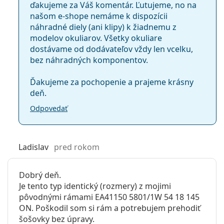
ďakujeme za Váš komentár. Ľutujeme, no na
našom e-shope nemáme k dispozícii
náhradné diely (ani klipy) k žiadnemu z
modelov okuliarov. Všetky okuliare
dostávame od dodávateľov vždy len vcelku,
bez náhradných komponentov.
Ďakujeme za pochopenie a prajeme krásny
deň.
Odpovedať
Ladislav
pred rokom
Dobrý deň.
Je tento typ identický (rozmery) z mojimi
pôvodnými rámami EA41150 5801/1W 54 18 145
ON. Poškodil som si rám a potrebujem prehodiť
šošovky bez úpravy.