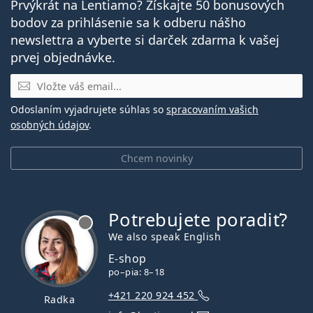
Prvýkrát na Lentiamo? Získajte 50 bonusových
bodov za prihlásenie sa k odberu nášho
newslettra a vyberte si darček zdarma k vašej
prvej objednávke.
E-mail
Odoslaním vyjadrujete súhlas so
spracovaním vašich
osobných údajov
.
Chcem novinky
Potrebujete poradiť?
je offline
We also speak English
E-shop
po–pia: 8–18
+421 220 924 452
Radka