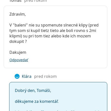
Tomáš
pred rokom
Zdravím,
V "baleni" nie su spomenute slnecné klipy (pred
tym som si kupil tietz tieto ale boli rovno s 2mi
klipmi) su pri tom tiez alebo kde ich mozem
dokupit ?
Dakujem
Odpovedať
Klára
pred rokom
Dobrý den, Tomáši,
děkujeme za komentář.