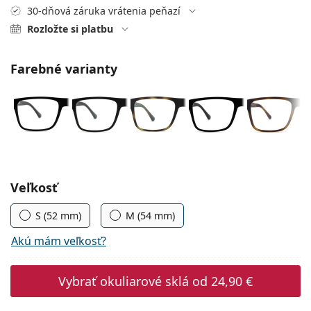
Persol
30-dňová záruka vrátenia peňazí
Rozložte si platbu
Prada
Všetky značky
Farebné varianty
Zvoľte parametre
Veľkosť
S (52 mm)
M (54 mm)
Akú mám veľkosť?
Vybrať okuliarové sklá od
24,90 €