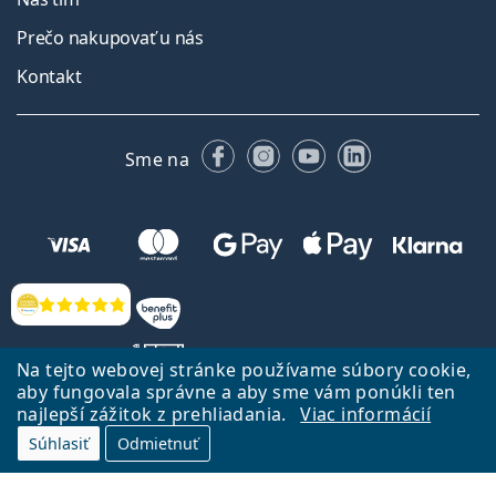
Prečo nakupovať u nás
Kontakt
Facebooku
Instagrame
YouTube
LinkedIn
Sme na
Hodnotenia
Na tejto webovej stránke používame súbory cookie,
aby fungovala správne a aby sme vám ponúkli ten
najlepší zážitok z prehliadania.
Viac informácií
Späť na Úvodnu stránku
Prejsť hore
Súhlasiť
Odmietnuť
Lentiamo.sk vlastní a prevádzkuje spoločnosť Lentiamo s.r.o., Česká
republika
Sme tu pre Vás už 18 rokov.