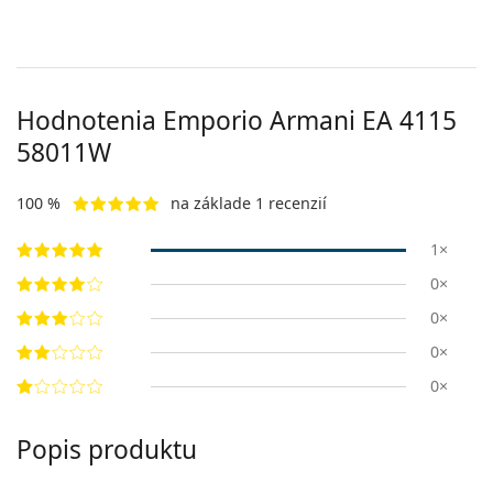
Hodnotenia Emporio Armani EA 4115
58011W
100 %
na základe 1 recenzií
1×
0×
0×
0×
0×
Popis produktu