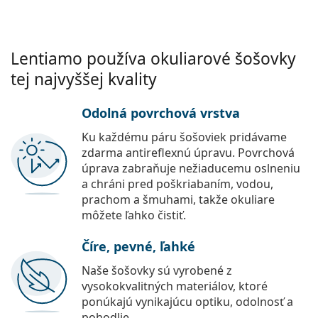
Lentiamo používa okuliarové šošovky
tej najvyššej kvality
Odolná povrchová vrstva
Ku každému páru šošoviek pridávame
zdarma antireflexnú úpravu. Povrchová
úprava zabraňuje nežiaducemu oslneniu
a chráni pred poškriabaním, vodou,
prachom a šmuhami, takže okuliare
môžete ľahko čistiť.
Číre, pevné, ľahké
Naše šošovky sú vyrobené z
vysokokvalitných materiálov, ktoré
ponúkajú vynikajúcu optiku, odolnosť a
pohodlie.