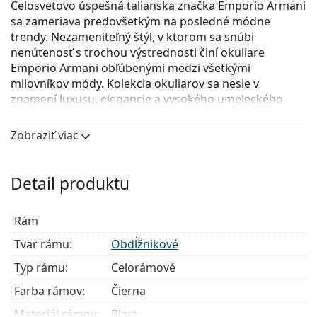
Celosvetovo úspešná talianska značka Emporio Armani
sa zameriava predovšetkým na posledné módne
trendy. Nezameniteľný štýl, v ktorom sa snúbi
nenútenosť s trochou výstrednosti činí okuliare
Emporio Armani obľúbenými medzi všetkými
milovníkov módy. Kolekcia okuliarov sa nesie v
znamení luxusu, elegancie a vysokého umeleckého
spracovania.
Zobraziť viac
Emporio Armani EA 4115 58011W (slnečný klip)
sú
pánske dioptrické okuliare.
Pozrite sa, ako vyzeráte v týchto okuliaroch pomocou
Detail produktu
funkcie virtuálnej skúšky.
Okuliarové rámy
Rám
Čierna farba rámov skvele ladí so studeným
Tvar rámu:
Obdĺžnikové
odtieňom pleti a so svetlohnedými, čiernymi alebo
Typ rámu:
Celorámové
svetlými blond vlasmi.
Obdĺžnikové rámy sú ideálnou voľbou, ak máte
Farba rámov:
Čierna
oválny alebo okrúhly typ tváre.
Materiál rámov:
Plast