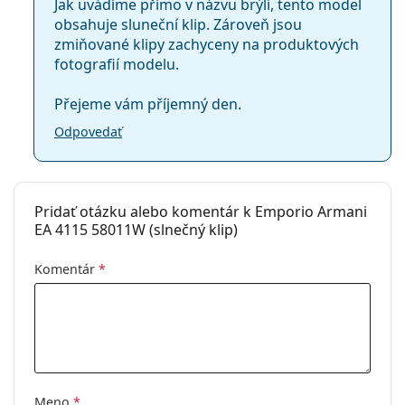
Jak uvádíme přímo v názvu brýlí, tento model
obsahuje sluneční klip. Zároveň jsou
zmiňované klipy zachyceny na produktových
fotografií modelu.
Přejeme vám příjemný den.
Odpovedať
Pridať otázku alebo komentár k Emporio Armani
EA 4115 58011W (slnečný klip)
Komentár
*
Meno
*