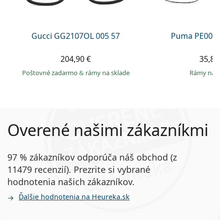
Gucci GG2107OL 005 57
Puma PE0027
204,90 €
35,89
Poštovné zadarmo
&
rámy na sklade
rámy na 
Overené našimi zákazníkmi
97 % zákazníkov odporúča náš obchod (z
11479 recenzií). Prezrite si vybrané
hodnotenia našich zákazníkov.
Ďalšie hodnotenia na Heureka.sk