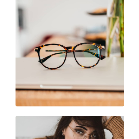
Nastaviteľné sedielka:
Nie
Flexi pánt:
Nie
Slnečný klip:
Áno
Príslušenstvo
Puzdro:
Áno
Čistiaca handrička:
Áno
Ostatné
Typ:
Pánske
Kategória:
Dioptrické okuliar
Značka:
Emporio Armani
Kód:
EA 4115 50421W 5