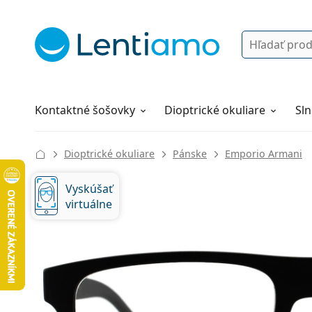
Vyhľadávanie
Prihlásenie
Navigácia webu
Roztoky
Všetko o nákupe
Kontaktné šošovky
Dioptrické okuliare
Sln
Dioptrické okuliare
Pánske
Emporio Armani
Vyskúšať
virtuálne
134 mm