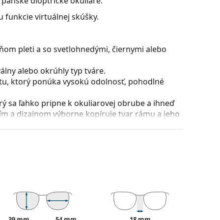
 pánske dioptrické okuliare.
 funkcie virtuálnej skúšky.
ňom pleti a so svetlohnedými, čiernymi alebo
lny alebo okrúhly typ tváre.
stu, ktorý ponúka vysokú odolnosť, pohodlné
orý sa ľahko pripne k okuliarovej obrube a ihneď
ním a dizajnom výborne kopíruje tvar rámu a jeho
vyšších plusových dioptrií je však nutné voliť
ip nedotýkal prednej sférickej plochy šošoviek a
, skladajú sa z okuliarového stredu a páru
razniť a dotvoriť váš štýl. K ich prednostiam
uliarových šošoviek a predovšetkým ich ochrana
všetky typy okuliarových šošoviek, vrátane tých
39 mm
54 mm
18 mm