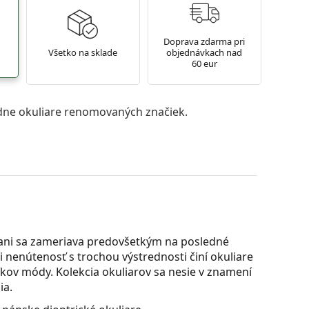
Doprava zdarma pri
Všetko na sklade
objednávkach nad
60 eur
ne okuliare renomovaných značiek.
ani sa zameriava predovšetkým na posledné
 nenútenosť s trochou výstrednosti činí okuliare
ov módy. Kolekcia okuliarov sa nesie v znamení
ia.