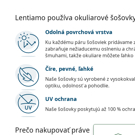
Lentiamo používa okuliarové šošovky 
Odolná povrchová vrstva
Ku každému páru šošoviek pridávame z
zabraňuje nežiaducemu oslneniu a chr
šmuhami, takže okuliare môžete ľahko č
Číre, pevné, ľahké
Naše šošovky sú vyrobené z vysokokval
optiku, odolnosť a pohodlie.
UV ochrana
Naše šošovky poskytujú až 100 % ochr
Prečo nakupovať práve