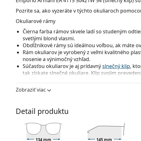
Emporio Armani EA 4115 50421W 54 (slnečný klip)
sú
Pozrite sa, ako vyzeráte v týchto okuliaroch pomocou
Okuliarové rámy
Čierna farba rámov skvele ladí so studeným odtie
svetlými blond vlasmi.
Obdĺžnikové rámy sú ideálnou voľbou, ak máte ová
Rám okuliarov je vyrobený z veľmi kvalitného pla
nosenie a výnimočný vzhľad.
Súčasťou okuliarov je aj prídavný
slnečný klip
, kt
tak získate slnečné okuliare. Klip svojim prevede
inštalácia je veľmi rýchla a jednoduchá. V prípade 
stenčený variant okuliarových šošoviek, aby sa kl
Zobraziť viac
na ráme tak správne sedel.
Celorámové okuliare sú najbežnejším typom rámov
straníc. Svojím nápadným dizajnom vám pomôžu zvý
Detail produktu
patrí pevnosť, odolnosť, spoľahlivé uchytenie ok
pred poškodením. Tento druh rámu je vhodný pre 
s vyššou optickou mohutnosťou.
Príslušenstvo
134 mm
145 mm