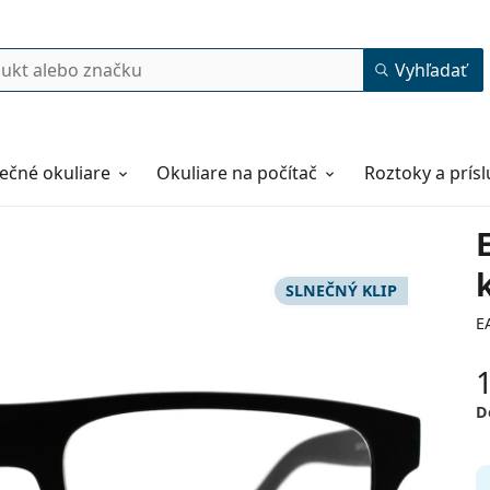
Vyhľadať
ečné okuliare
Okuliare na počítač
Roztoky a prís
SLNEČNÝ KLIP
E
D
54
18
145
145 mm