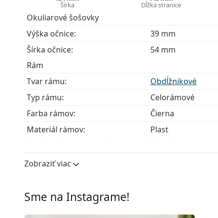
Šírka
Dĺžka stranice
Okuliare dodávame s originálnym puzdrom. Farba 
Okuliarové šošovky
Handrička, ktorá je súčasťou balenia, je ideálna na
Výška očnice:
39 mm
modely môžu namiesto handričky obsahovať texti
Šírka očnice:
54 mm
Ide o zdravotnícku pomôcku. Pred použitím si prečít
Rám
Tvar rámu:
Obdĺžnikové
Typ rámu:
Celorámové
Farba rámov:
Čierna
Materiál rámov:
Plast
Veľkosť:
M
Šírka:
134 mm
Zobraziť viac
Dĺžka stranice:
145 mm
Šírka mostíka:
18 mm
Sme na Instagrame!
Hmotnosť:
200 g