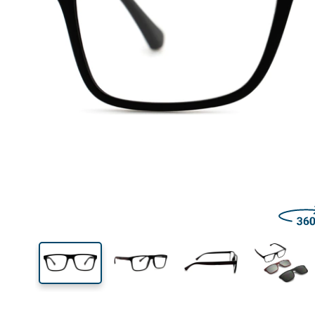
Šírka
Šírk
očnic
39 mm
54 mm
Výška očnice
Šírka očnice