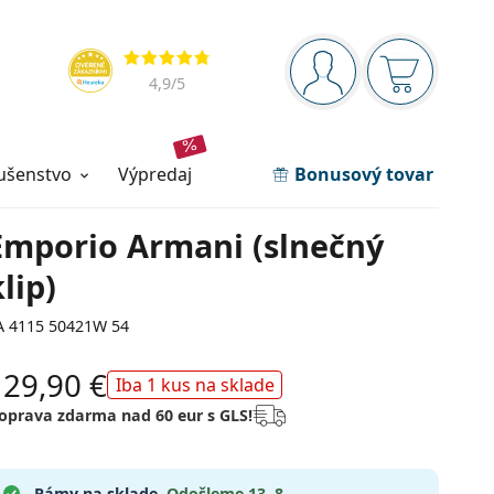
Navigačný panel
Hodnotenia
ste prihlásení
Nákupný ko
4,9
/5
lušenstvo
výpredaj
Bonusový tovar
Emporio Armani (slnečný
klip)
A 4115 50421W 54
129,90 €
Iba 1 kus na sklade
oprava zdarma nad 60 eur s GLS!
Rámy na sklade.
Odošleme
13. 8.