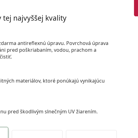
tej najvyššej kvality
darma antireflexnú úpravu. Povrchová úprava
áni pred poškriabaním, vodou, prachom a
istiť.
itných materiálov, ktoré ponúkajú vynikajúcu
anu pred škodlivým slnečným UV žiarením.