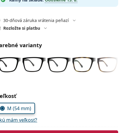
30-dňová záruka vrátenia peňazí
Rozložte si platbu
arebné varianty
voľte parametre
eľkosť
M (54 mm)
kú mám veľkosť?