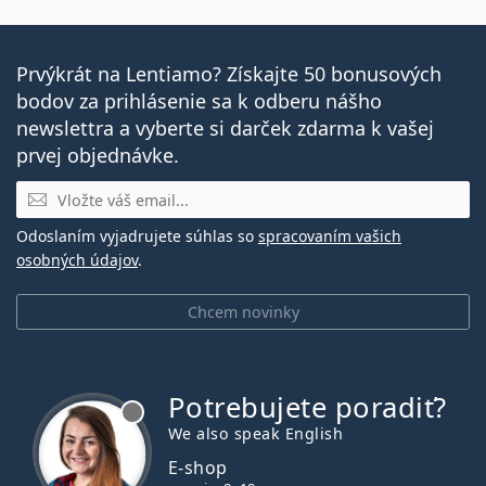
Prvýkrát na Lentiamo? Získajte 50 bonusových
bodov za prihlásenie sa k odberu nášho
newslettra a vyberte si darček zdarma k vašej
prvej objednávke.
E-mail
Odoslaním vyjadrujete súhlas so
spracovaním vašich
osobných údajov
.
Chcem novinky
Potrebujete poradiť?
je offline
We also speak English
E-shop