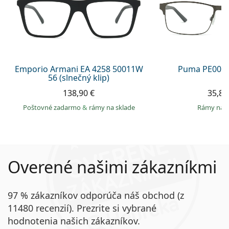
Emporio Armani EA 4258 50011W
Puma PE0027
56 (slnečný klip)
138,90 €
35,89
Poštovné zadarmo
&
rámy na sklade
rámy na 
Overené našimi zákazníkmi
97 % zákazníkov odporúča náš obchod (z
11480 recenzií). Prezrite si vybrané
hodnotenia našich zákazníkov.