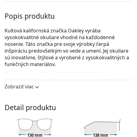
Popis produktu
Kultová kalifornská značka Oakley vyrába
vysokokvalitné okuliare vhodné na každodenné
nosenie. Táto značka pre svoje výrobky čerpá
inšpiráciu predovšetkým vo vede a umení. Jej okuliare
sú inovatívne, štýlové a vyrobené z vysokokvalitných a
funkčných materiálov.
Oakley Crosslink Zero OX8076 807607 56
sú pánske
dioptrické okuliare.
Zobraziť viac
Pozrite sa, ako vyzeráte v týchto okuliaroch pomocou
funkcie virtuálnej skúšky.
Detail produktu
Okuliarové rámy
Čierna farba rámov skvele ladí so studeným
odtieňom pleti a so svetlohnedými, čiernymi alebo
svetlými blond vlasmi.
130 mm
138 mm