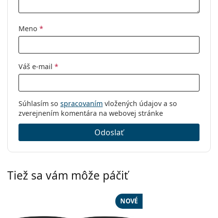
Značka:
Oakley
Kód:
0OX8076 807607 56
Meno
*
Váš e-mail
*
Súhlasím so
spracovaním
vložených údajov a so
zverejnením komentára na webovej stránke
Odoslať
Tiež sa vám môže páčiť
NOVÉ