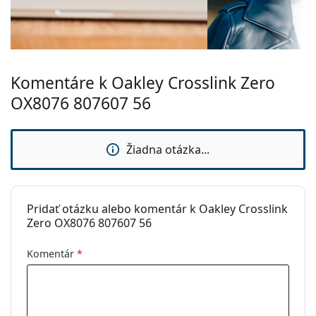
Dĺžka stranice:
138 mm
vrecko.
Šírka mostíka:
16 mm
Ide o zdravotnícku pomôcku. Pred použitím si
prečítajte pokyny.
Hmotnosť:
185 g
Komentáre k Oakley Crosslink Zero
Nastaviteľné
Nie
sedielka:
OX8076 807607 56
Flexi pánt:
Nie
Slnečný klip:
Nie
Žiadna otázka...
Príslušenstvo
Puzdro:
Áno
Pridať otázku alebo komentár k Oakley Crosslink
Čistiaca
Áno
Zero OX8076 807607 56
handrička:
Ostatné
Komentár
*
Typ:
Pánske
Kategória:
Dioptrické okuliare