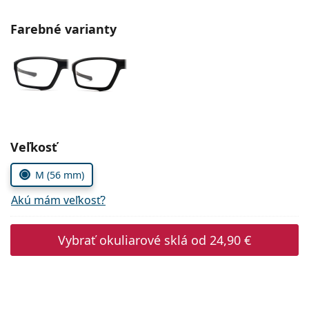
Persol
Farebné varianty
Prada
Všetky značky
Zvoľte parametre
Veľkosť
M (56 mm)
Akú mám veľkosť?
Vybrať okuliarové sklá od
24,90 €