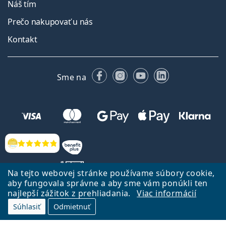
Náš tím
Prečo nakupovať u nás
Kontakt
Facebooku
Instagrame
YouTube
LinkedIn
Sme na
Hodnotenia
Na tejto webovej stránke používame súbory cookie,
aby fungovala správne a aby sme vám ponúkli ten
najlepší zážitok z prehliadania.
Viac informácií
Späť na Úvodnu stránku
Prejsť hore
Súhlasiť
Odmietnuť
Lentiamo.sk vlastní a prevádzkuje spoločnosť Lentiamo s.r.o., Česká