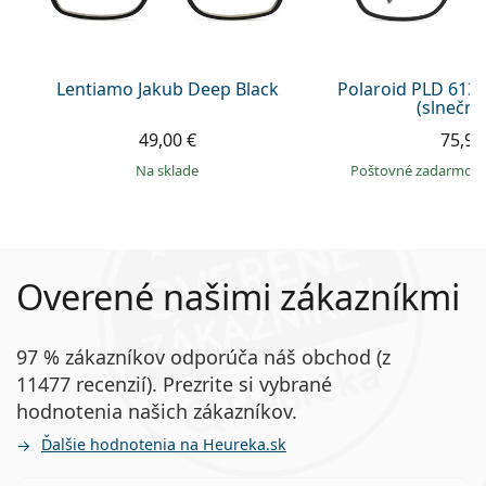
Lentiamo Jakub Deep Black
Polaroid PLD 613
(slnečný 
49,00 €
75,99
na sklade
Poštovné zadarmo
Overené našimi zákazníkmi
97 % zákazníkov odporúča náš obchod (z
11477 recenzií). Prezrite si vybrané
hodnotenia našich zákazníkov.
Ďalšie hodnotenia na Heureka.sk