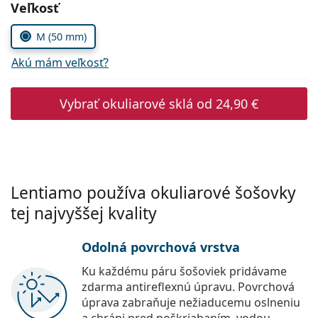
Gucci
Zvoľte parametre
Veľkosť
Všetky roztoky
je onli
Všetky značky
Persol
M (50 mm)
Prada
Akú mám veľkosť?
Všetky značky
Vybrať okuliarové sklá od
24,90 €
Lentiamo používa okuliarové šošovky
tej najvyššej kvality
Odolná povrchová vrstva
Ku každému páru šošoviek pridávame
zdarma antireflexnú úpravu. Povrchová
úprava zabraňuje nežiaducemu oslneniu