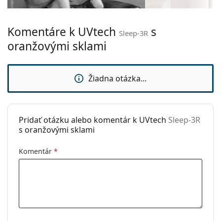
Hmotnosť:
25 g
Komentáre k UVtech
s
Nastaviteľné
Nie
Sleep-3R
sedielka:
oranžovými sklami
Flexi pánt:
Nie
Príslušenstvo
Žiadna otázka...
Puzdro:
Nie
Čistiaca
Nie
handrička:
Pridať otázku alebo komentár k UVtech
Sleep-3R
s oranžovými sklami
Ostatné
Typ:
Unisex
Komentár
*
Kategória:
Dioptrické okuliare
Okuliare na počítač
Značka:
UVtech
Kód:
Sleep-3R