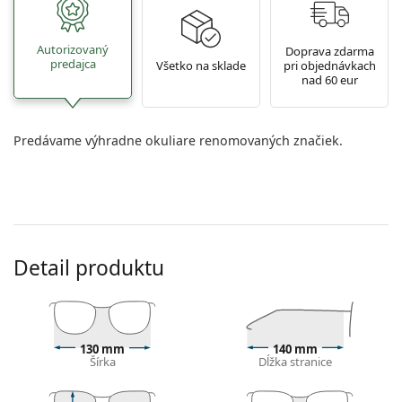
Autorizovaný
Doprava zdarma
predajca
Všetko na sklade
pri objednávkach
nad 60 eur
Predávame výhradne okuliare renomovaných značiek.
Detail produktu
130 mm
140 mm
Šírka
Dĺžka stranice