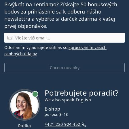
Prvýkrát na Lentiamo? Získajte 50 bonusových
bodov za prihlásenie sa k odberu nášho
newslettra a vyberte si darček zdarma k vašej
prvej objednávke.
E-mail
Odoslaním vyjadrujete súhlas so
spracovaním vašich
osobných údajov
.
Chcem novinky
Potrebujete poradiť?
je online
We also speak English
E-shop
po–pia: 8–18
+421 220 924 452
Radka