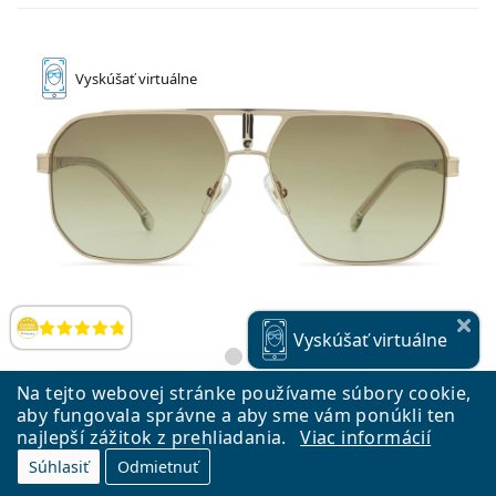
Vyskúšať
virtuálne
Hodnotenia
Vyskúšať
virtuálne
Na tejto webovej stránke používame súbory cookie,
aby fungovala správne a aby sme vám ponúkli ten
najlepší zážitok z prehliadania.
Viac informácií
Carrera 1062/S J5G 86 62
Súhlasiť
Odmietnuť
109,90 €