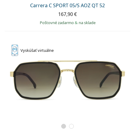
Persol
Carrera C SPORT 05/S AOZ QT 52
167,90 €
Prada
Poštovné zadarmo
&
na sklade
Všetky značky
Vyskúšať
virtuálne