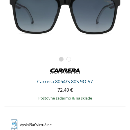
Carrera 8064/S 80S 9O 57
72,49 €
Poštovné zadarmo
&
na sklade
Vyskúšať
virtuálne