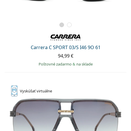
Carrera C SPORT 03/S I46 9O 61
94,99 €
Poštovné zadarmo
&
na sklade
Vyskúšať
virtuálne