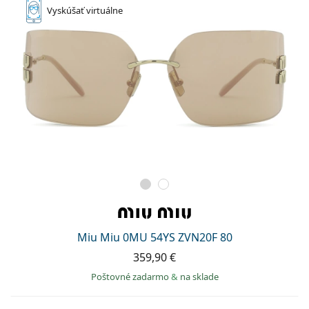
Vyskúšať
virtuálne
Miu Miu 0MU 54YS ZVN20F 80
359,90 €
Poštovné zadarmo
&
na sklade