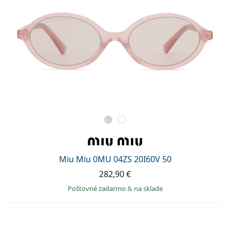
Miu Miu 0MU 04ZS 20I60V 50
282,90 €
Poštovné zadarmo
&
na sklade