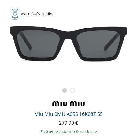
Vyskúšať
virtuálne
Miu Miu 0MU A05S 16K08Z 55
279,90 €
Poštovné zadarmo
&
na sklade