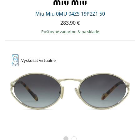
Miu Miu 0MU 04ZS 19P2Z1 50
283,90 €
Poštovné zadarmo
&
na sklade
Vyskúšať
virtuálne