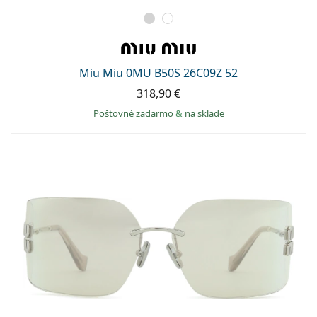
Miu Miu 0MU B50S 26C09Z 52
318,90 €
Poštovné zadarmo
&
na sklade