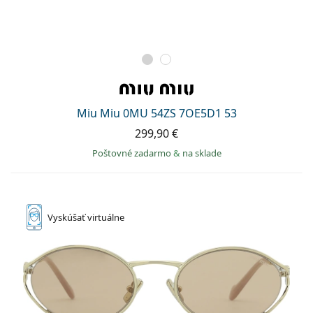
Miu Miu 0MU 54ZS 7OE5D1 53
299,90 €
Poštovné zadarmo
&
na sklade
Vyskúšať
virtuálne