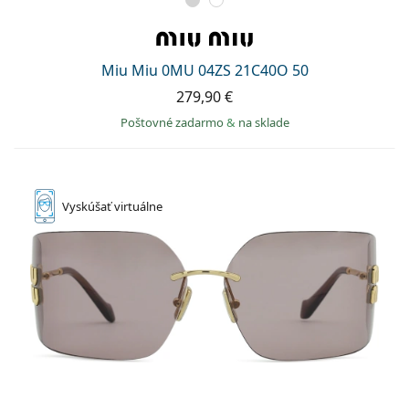
Miu Miu 0MU 04ZS 21C40O 50
279,90 €
Poštovné zadarmo
&
na sklade
Vyskúšať
virtuálne