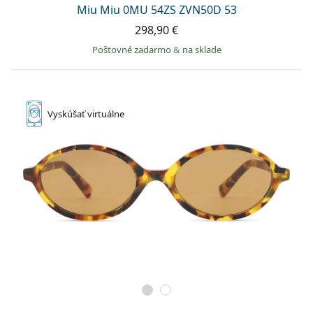
Miu Miu 0MU 54ZS ZVN50D 53
298,90 €
Poštovné zadarmo
&
na sklade
Vyskúšať
virtuálne