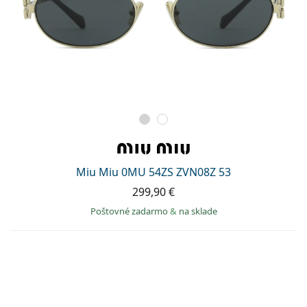
Miu Miu 0MU 54ZS ZVN08Z 53
299,90 €
Poštovné zadarmo
&
na sklade