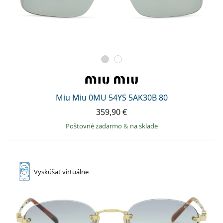
Miu Miu 0MU 54YS 5AK30B 80
359,90 €
Poštovné zadarmo
&
na sklade
Vyskúšať
virtuálne