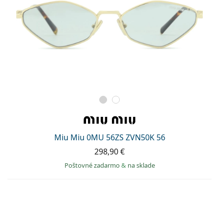
Miu Miu 0MU 56ZS ZVN50K 56
298,90 €
Poštovné zadarmo
&
na sklade