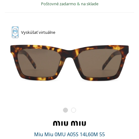
Poštovné zadarmo
&
na sklade
Vyskúšať
virtuálne
Miu Miu 0MU A05S 14L60M 55