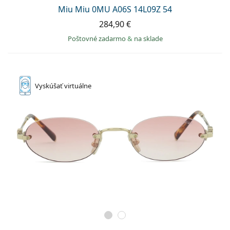
Persol
Miu Miu 0MU A06S 14L09Z 54
284,90 €
Prada
Poštovné zadarmo
&
na sklade
Všetky značky
Vyskúšať
virtuálne