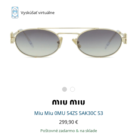
Vyskúšať
virtuálne
Miu Miu 0MU 54ZS 5AK30C 53
299,90 €
Poštovné zadarmo
&
na sklade