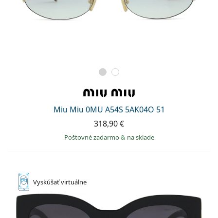
Miu Miu 0MU A54S 5AK04O 51
318,90 €
Poštovné zadarmo
&
na sklade
Vyskúšať
virtuálne