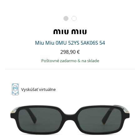
Miu Miu 0MU 52YS 5AK06S 54
298,90 €
Poštovné zadarmo
&
na sklade
Vyskúšať
virtuálne