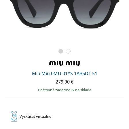
Miu Miu 0MU 01YS 1AB5D1 51
279,90 €
Poštovné zadarmo
&
na sklade
Vyskúšať
virtuálne