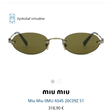
Vyskúšať
virtuálne
Miu Miu 0MU A54S 26C09Z 51
318,90 €