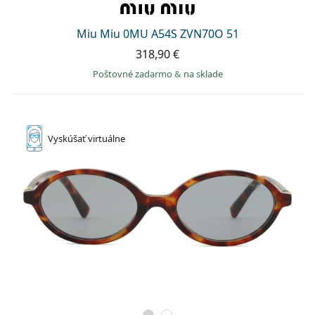
Miu Miu 0MU A54S ZVN70O 51
318,90 €
Poštovné zadarmo
&
na sklade
Vyskúšať
virtuálne