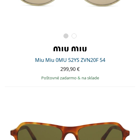
Miu Miu 0MU 52YS ZVN20F 54
299,90 €
Poštovné zadarmo
&
na sklade