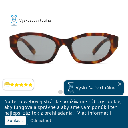
Vyskúšať
virtuálne
Hodnotenia
Vyskúšať
virtuálne
Na tejto webovej stránke používame súbory cookie,
aby fungovala správne a aby sme vám ponúkli ten
najlepší zážitok z prehliadania.
Viac informácií
Miu Miu 0MU A03S 21C40O 53
Súhlasiť
Odmietnuť
279,90 €