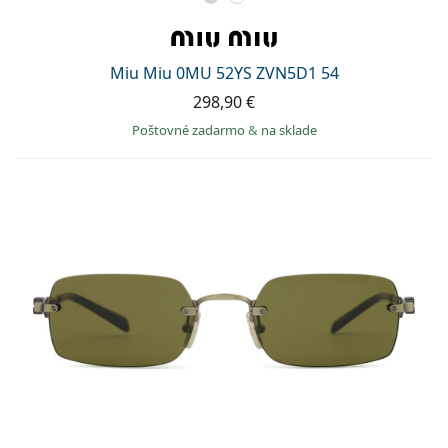
Miu Miu 0MU 52YS ZVN5D1 54
298,90 €
Poštovné zadarmo
&
na sklade