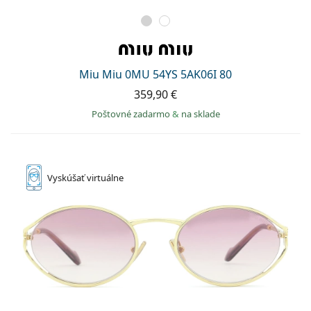
Miu Miu 0MU 54YS 5AK06I 80
359,90 €
Poštovné zadarmo
&
na sklade
Vyskúšať
virtuálne