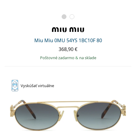
Miu Miu 0MU 54YS 1BC10F 80
368,90 €
Poštovné zadarmo
&
na sklade
Vyskúšať
virtuálne