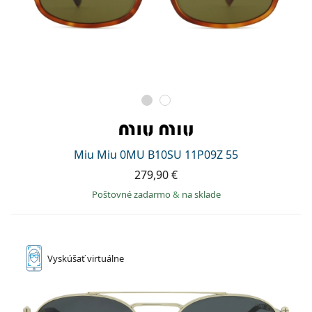
Miu Miu 0MU B10SU 11P09Z 55
279,90 €
Poštovné zadarmo
&
na sklade
Vyskúšať
virtuálne