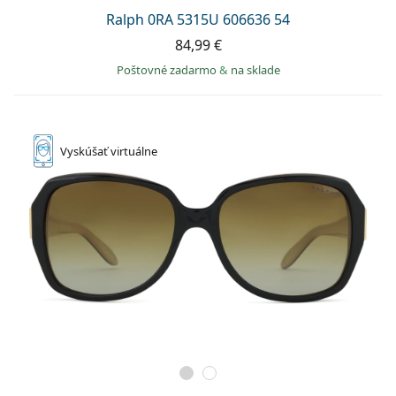
Ralph 0RA 5315U 606636 54
84,99 €
Poštovné zadarmo
&
na sklade
Vyskúšať
virtuálne