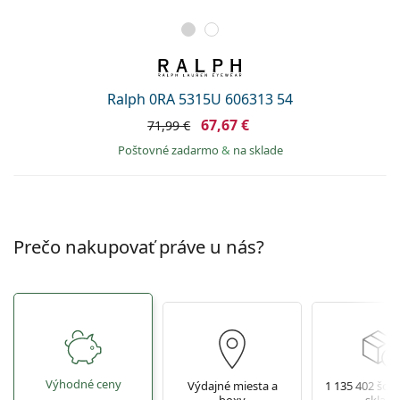
Ralph 0RA 5315U 606313 54
67,67 €
71,99 €
Poštovné zadarmo
&
na sklade
Prečo nakupovať práve u nás?
Výhodné ceny
Výdajné miesta a
1 135 402 šoš