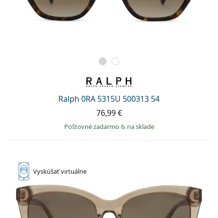
Ralph 0RA 5315U 500313 54
76,99 €
Poštovné zadarmo
&
na sklade
Vyskúšať
virtuálne