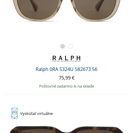
Ralph 0RA 5324U 582673 56
75,99 €
Poštovné zadarmo
&
na sklade
Vyskúšať
virtuálne