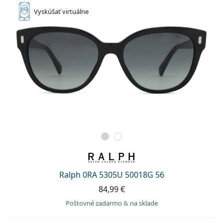
Vyskúšať
virtuálne
Ralph 0RA 5305U 50018G 56
84,99 €
Poštovné zadarmo
&
na sklade