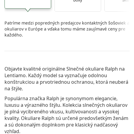
boxy
sklade
Patríme medzi popredných predajcov kontaktných šošoviek a
okuliarov v Európe a vďaka tomu máme zaujímavé ceny pre
každého.
Objavte kvalitné originálne
Slnečné okuliare Ralph
na
Lentiamo. Každý model sa vyznačuje odolnou
konštrukciou a prvotriednou ochranou, ktorá neuberá
na štýle.
Populárna značka Ralph je synonymom elegancie,
luxusu a výrazného štýlu. Kolekcia slnečných okuliarov
je plná vycibreného vkusu, kultivovanosti a vysokej
kvality. Okuliare Ralph sú určené predovšetkým ženám
a sú dokonalým doplnkom pre klasický nadčasový
vzhľad.