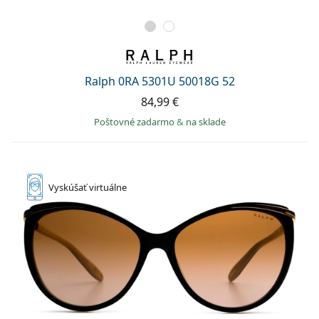
Ralph 0RA 5301U 50018G 52
84,99 €
Poštovné zadarmo
&
na sklade
Vyskúšať
virtuálne