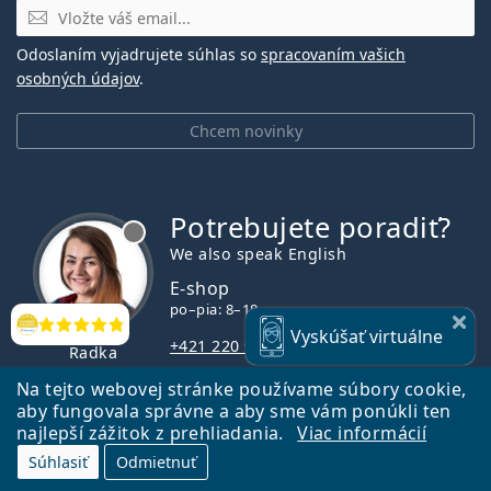
E-mail
Odoslaním vyjadrujete súhlas so
spracovaním vašich
osobných údajov
.
Chcem novinky
Potrebujete poradiť?
je offline
We also speak English
E-shop
po–pia: 8–18
Hodnotenia
Vyskúšať
virtuálne
+421 220 924 452
Radka
info@lentiamo.sk
Na tejto webovej stránke používame súbory cookie,
aby fungovala správne a aby sme vám ponúkli ten
najlepší zážitok z prehliadania.
Viac informácií
Nakupovanie online
Súhlasiť
Odmietnuť