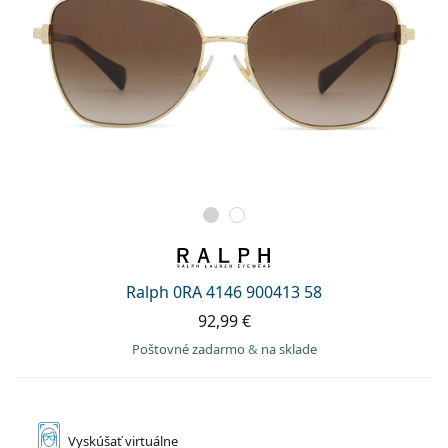
Ralph 0RA 4146 900413 58
92,99 €
Poštovné zadarmo
&
na sklade
Vyskúšať
virtuálne