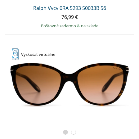
Ralph Vvcv 0RA 5293 50033B 56
76,99 €
Poštovné zadarmo
&
na sklade
Vyskúšať
virtuálne