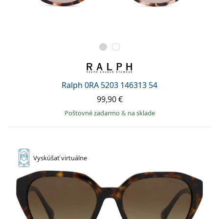
Ralph 0RA 5203 146313 54
99,90 €
Poštovné zadarmo
&
na sklade
Vyskúšať
virtuálne