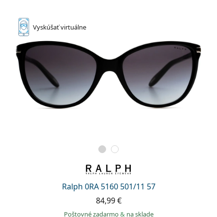
Persol
Prada
Vyskúšať
virtuálne
Všetky značky
Ralph 0RA 5160 501/11 57
84,99 €
Poštovné zadarmo
&
na sklade