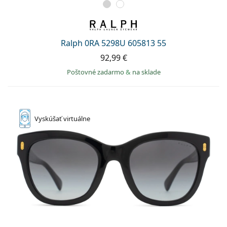
Ralph 0RA 5298U 605813 55
92,99 €
Poštovné zadarmo
&
na sklade
Vyskúšať
virtuálne