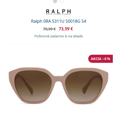
Ralph 0RA 5311U 50018G 54
73,59 €
79,99 €
Poštovné zadarmo
&
na sklade
AKCIA −6 %