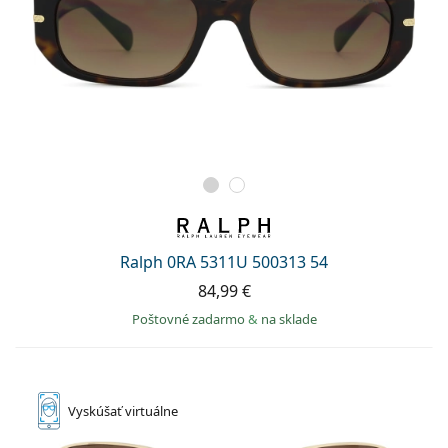
Ralph 0RA 5311U 500313 54
84,99 €
Poštovné zadarmo
&
na sklade
Vyskúšať
virtuálne