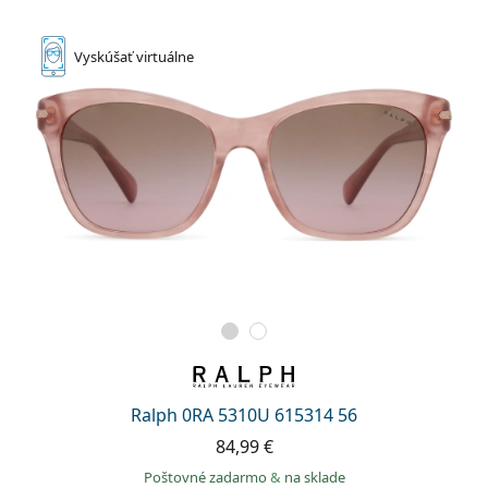
Vyskúšať
virtuálne
Ralph 0RA 5310U 615314 56
84,99 €
Poštovné zadarmo
&
na sklade