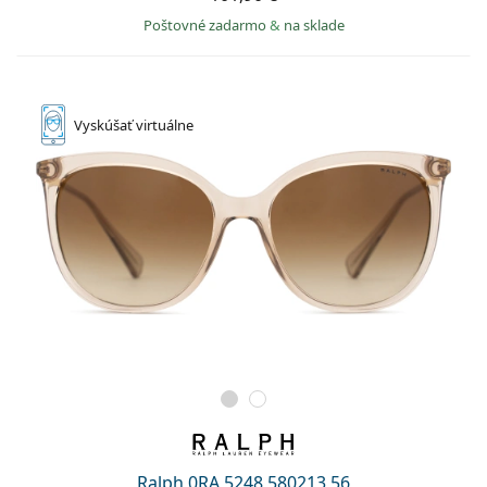
Poštovné zadarmo
&
na sklade
Vyskúšať
virtuálne
Ralph 0RA 5248 580213 56