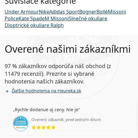
Súvisiace kategórie
Under Armour
Nike
Adidas Sport
Bogner
Bollé
Missoni
Police
Kate Spade
M Missoni
Slnečné okuliare
Dioptrické okuliare Ralph
Overené našimi zákazníkmi
97 % zákazníkov odporúča náš obchod (z
11479 recenzií). Prezrite si vybrané
hodnotenia našich zákazníkov.
Ďalšie hodnotenia na Heureka.sk
Rychle dodanue aj ceny. Nie je
Overený zákazník, pred jedným dňom
hodnotenie 5 z 5