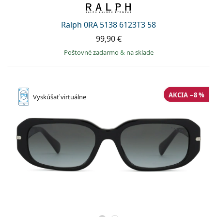
Ralph 0RA 5138 6123T3 58
99,90 €
Poštovné zadarmo
&
na sklade
AKCIA −8 %
Vyskúšať
virtuálne