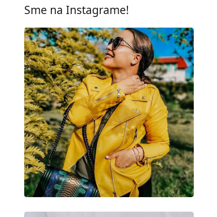
UV filter 400:
Áno
Sme na Instagrame!
Rám
Tvar rámu:
Cat Eye
Farba rámov:
Čierna
Materiál rámov:
Kov/Plast
Veľkosť:
M
Šírka:
137 mm
Dĺžka stranice:
135 mm
Šírka mostíka:
15 mm
Hmotnosť:
100 g
Nastaviteľné sedielka:
Nie
Príslušenstvo
Puzdro:
Áno
Čistiaca handrička:
Áno