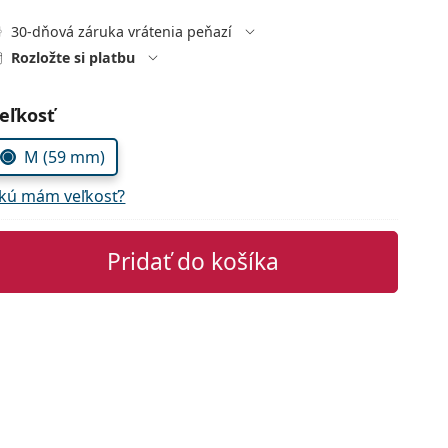
30-dňová záruka vrátenia peňazí
Rozložte si platbu
voľte parametre
eľkosť
M (59 mm)
kú mám veľkosť?
Pridať do košíka