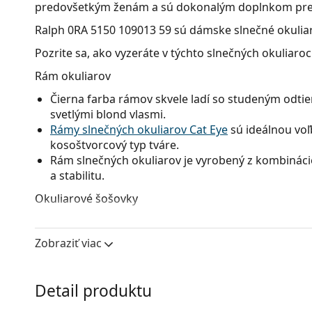
predovšetkým ženám a sú dokonalým doplnkom pre k
Ralph 0RA 5150 109013 59
sú dámske slnečné okuliar
Pozrite sa, ako vyzeráte v týchto slnečných okuliaro
Rám okuliarov
Čierna farba rámov skvele ladí so studeným odtie
svetlými blond vlasmi.
Rámy slnečných okuliarov Cat Eye
sú ideálnou voľ
kosoštvorcový typ tváre.
Rám slnečných okuliarov je vyrobený z kombinácie
a stabilitu.
Okuliarové šošovky
Hnedé sklá okuliarov mierne blokujú modré svetlo, 
Majú všestranné použitie a sú odporúčané ľuďom, 
Zobraziť viac
Okuliare disponujú
gradientnými šošovkami
, kto
tmavého na svetlejšie. Najtmavší odtieň v hornej 
a svetlejší odtieň v dolnej časti zaisťuje dostatoč
Detail produktu
lepšiu orientáciu v priestore a je ideálna napríkla