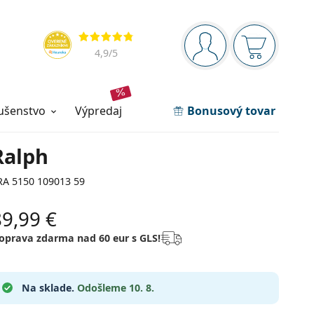
Navigačný panel
Hodnotenia
ste prihlásení
Nákupný ko
4,9
/5
lušenstvo
výpredaj
Bonusový tovar
Ralph
RA 5150 109013 59
89,99 €
oprava zdarma nad 60 eur s GLS!
Na sklade.
Odošleme 10. 8.