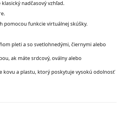
lasický nadčasový vzhľad.
e.
ch pomocou funkcie virtuálnej skúšky.
ňom pleti a so svetlohnedými, čiernymi alebo
bou, ak máte srdcový, oválny alebo
 kovu a plastu, ktorý poskytuje vysokú odolnosť
filtrujú odlesky a zaisťujú jasnejšie videnie.
ktorí trpia krátkozrakosťou.
rých zafarbenie sa smerom dole plynule mení z
časti umožňuje filtrovanie ostrého slnečného jasu
nú viditeľnosť. Táto úprava šošoviek poskytuje
d pre šoférov, ktorým dovoľuje jasnejšie videnie v