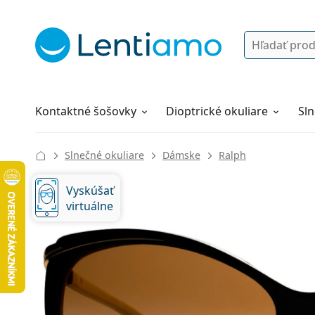
Vyhľadávanie
Prihlásenie
Navigácia webu
Roztoky
Všetko o nákupe
Kontaktné šošovky
Dioptrické okuliare
Sln
Slnečné okuliare
Dámske
Ralph
Vyskúšať
virtuálne
137 mm