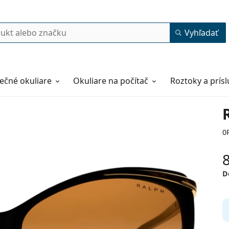
Vyhľadať
ečné okuliare
Okuliare na počítač
Roztoky a prís
0
D
59
15
135
135 mm