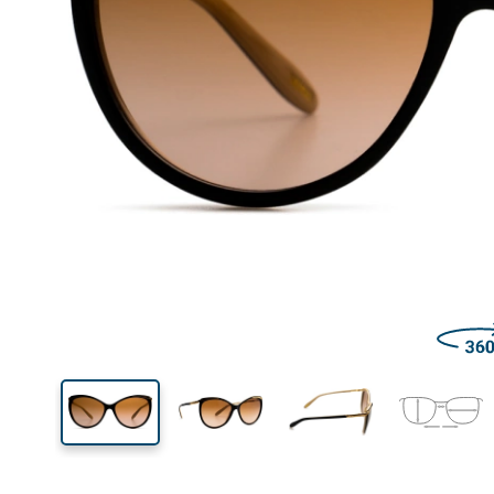
Šírka
Šírk
očnic
47 mm
59 mm
Výška očnice
Šírka očnice