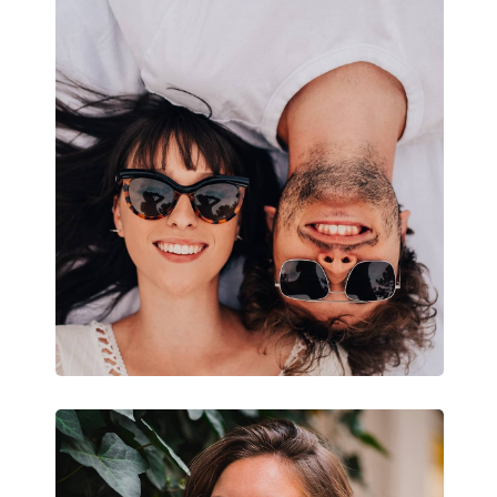
Ostatné
Typ:
Dámske
Kategória:
Slnečné okuliare
Značka:
Ralph
Použitie:
Móda
Kód:
0RA 5150 109013 