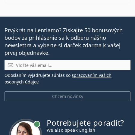
Prvýkrát na Lentiamo? Získajte 50 bonusových
bodov za prihlásenie sa k odberu nášho
newslettra a vyberte si darček zdarma k vašej
prvej objednávke.
E-mail
Odoslaním vyjadrujete súhlas so
spracovaním vašich
osobných údajov
.
Chcem novinky
Potrebujete poradiť?
je online
We also speak English