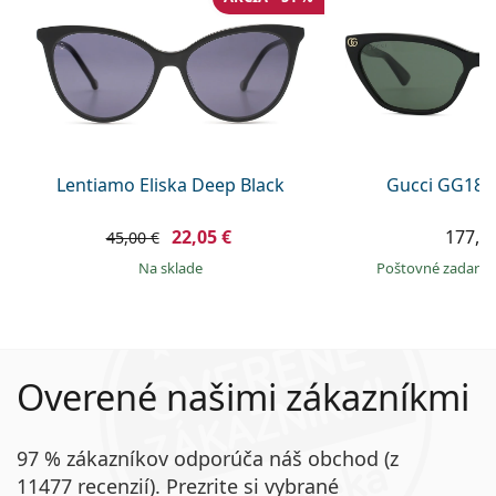
Lentiamo Eliska Deep Black
Gucci GG181
22,05 €
177,9
45,00 €
na sklade
Poštovné zadar
Overené našimi zákazníkmi
97 % zákazníkov odporúča náš obchod (z
11477 recenzií). Prezrite si vybrané