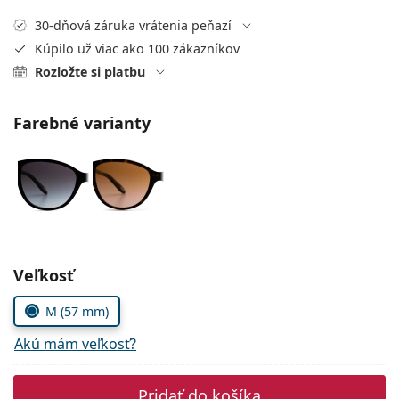
Gucci
Všetky roztoky
je onli
Všetky značky
30-dňová záruka vrátenia peňazí
Persol
Kúpilo už viac ako 100 zákazníkov
Rozložte si platbu
Prada
Všetky značky
Farebné varianty
Zvoľte parametre
Veľkosť
M (57 mm)
Akú mám veľkosť?
Pridať do košíka