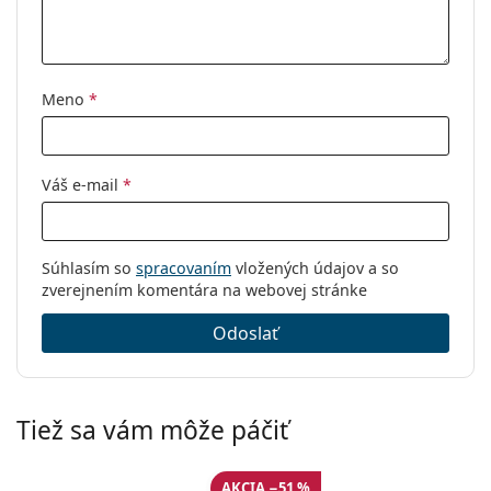
Meno
*
Váš e-mail
*
Súhlasím so
spracovaním
vložených údajov a so
zverejnením komentára na webovej stránke
Odoslať
Tiež sa vám môže páčiť
AKCIA −51 %