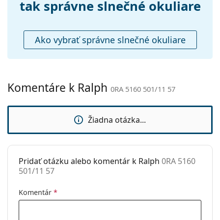
Puzdro:
Áno
tak správne slnečné okuliare
Čistiaca
Áno
handrička:
Ako vybrať správne slnečné okuliare
Ostatné
Typ:
Dámske
Kategória:
Slnečné okuliare
Komentáre k Ralph
0RA 5160 501/11 57
Značka:
Ralph
Použitie:
Móda
Žiadna otázka...
Kód:
0RA 5160 501/11 57
Dostupné s
Nie
dioptrickými
Pridať otázku alebo komentár k Ralph
0RA 5160
šošovkami:
501/11 57
Komentár
*