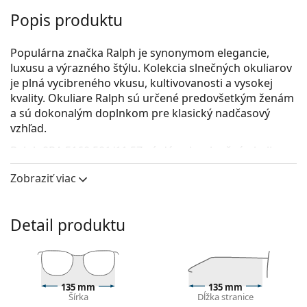
Popis produktu
Populárna značka Ralph je synonymom elegancie,
luxusu a výrazného štýlu. Kolekcia slnečných okuliarov
je plná vycibreného vkusu, kultivovanosti a vysokej
kvality. Okuliare Ralph sú určené predovšetkým ženám
a sú dokonalým doplnkom pre klasický nadčasový
vzhľad.
Ralph 0RA 5160 501/11 57
sú dámske slnečné okuliare.
Pozrite sa, ako vyzeráte v týchto slnečných okuliaroch
Zobraziť viac
pomocou funkcie virtuálnej skúšky.
Rám okuliarov
Detail produktu
Čierna farba rámov skvele ladí so studeným
odtieňom pleti a so svetlohnedými, čiernymi alebo
svetlými blond vlasmi.
Rámy slnečných okuliarov Cat Eye
sú ideálnou
135 mm
135 mm
voľbou, ak máte srdcový, oválny alebo
Šírka
Dĺžka stranice