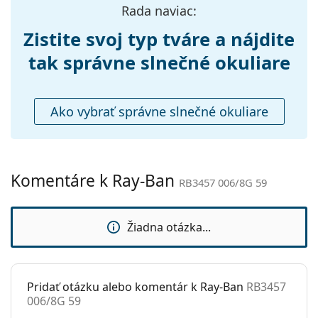
Rada naviac:
sedielka:
vrecko.
Zistite svoj typ tváre a nájdite
Flexi pánt:
Nie
Preskúmajte celú ponuku
slnečných okuliarov
a
objavte štýlové rámy od obľúbených značiek.
Príslušenstvo
tak správne slnečné okuliare
Puzdro:
Áno
Čistiaca
Áno
Ako vybrať správne slnečné okuliare
handrička:
Ostatné
Typ:
Unisex
Komentáre k Ray-Ban
RB3457 006/8G 59
Kategória:
Slnečné okuliare
Značka:
Ray-Ban
Žiadna otázka...
Použitie:
Móda
Kód:
RB3457 006/8G 59
Dostupné s
Nie
Pridať otázku alebo komentár k Ray-Ban
RB3457
006/8G 59
dioptrickými
šošovkami: