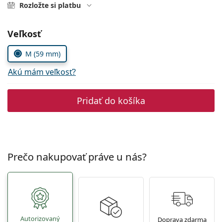
Persol
Rozložte si platbu
Prada
Zvoľte parametre
Veľkosť
Všetky značky
M (59 mm)
Akú mám veľkosť?
Pridať do košíka
Prečo nakupovať práve u nás?
Autorizovaný
Doprava zdarma