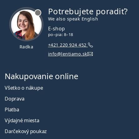
Potrebujete poradiť?
je offline
We also speak English
E-shop
po–pia: 8–18
+421 220 924 452
Radka
info@lentiamo.sk
Nakupovanie online
Všetko o nákupe
Doprava
Platba
Výdajné miesta
Darčekový poukaz