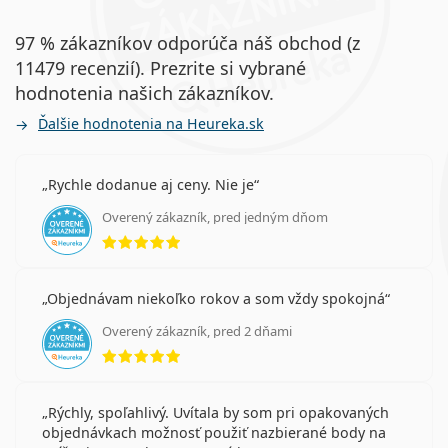
97 % zákazníkov odporúča náš obchod (z
11479 recenzií). Prezrite si vybrané
hodnotenia našich zákazníkov.
Ďalšie hodnotenia na Heureka.sk
Rychle dodanue aj ceny. Nie je
Overený zákazník, pred jedným dňom
hodnotenie 5 z 5
Objednávam niekoľko rokov a som vždy spokojná
Overený zákazník, pred 2 dňami
hodnotenie 5 z 5
Rýchly, spoľahlivý. Uvítala by som pri opakovaných
objednávkach možnosť použiť nazbierané body na