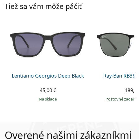
Tiež sa vám môže páčiť
Lentiamo Georgios Deep Black
Ray-Ban RB368
45,00 €
189,9
na sklade
Poštovné zadar
Overené našimi zákazníkmi