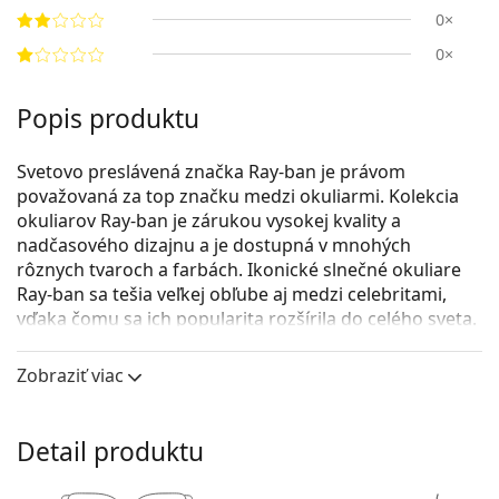
0×
0×
Popis produktu
Svetovo preslávená značka Ray-ban je právom
považovaná za top značku medzi okuliarmi. Kolekcia
okuliarov Ray-ban je zárukou vysokej kvality a
nadčasového dizajnu a je dostupná v mnohých
rôznych tvaroch a farbách. Ikonické slnečné okuliare
Ray-ban sa tešia veľkej obľube aj medzi celebritami,
vďaka čomu sa ich popularita rozšírila do celého sveta.
Ray-Ban RB3457 006/8G 59
sú unisex slnečné okuliare.
Zobraziť viac
Pozrite sa, ako vyzeráte v týchto slnečných okuliaroch
pomocou funkcie virtuálnej skúšky.
Detail produktu
Rám okuliarov
Čierna farba rámov skvele ladí so studeným