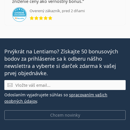
zníženie ceny ako vernostný bonus.
Overený zákazník, pred 2 dňami
hodnotenie 5 z 5
Prvýkrát na Lentiamo? Získajte 50 bonusových
bodov za prihlásenie sa k odberu nášho
newslettra a vyberte si darček zdarma k vašej
prvej objednávke.
E-mail
Odoslaním vyjadrujete súhlas so
spracovaním vašich
osobných údajov
.
Chcem novinky