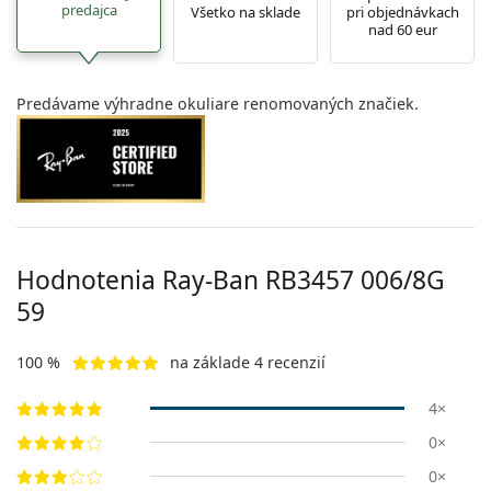
predajca
Všetko na sklade
pri objednávkach
nad 60 eur
Predávame výhradne okuliare renomovaných značiek.
Hodnotenia Ray-Ban
RB3457 006/8G
59
100 %
na základe 4 recenzií
4×
0×
0×