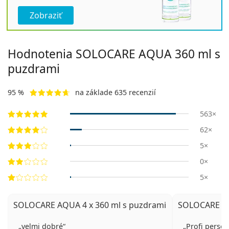
Zobraziť
Hodnotenia SOLOCARE AQUA 360 ml s
puzdrami
95 %
na základe 635 recenzií
563×
62×
5×
0×
5×
SOLOCARE AQUA 4 x 360 ml s puzdrami
SOLOCARE AQ
velmi dobré
Profi person