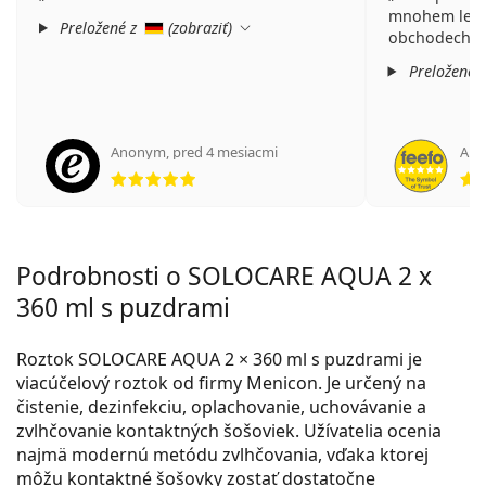
mnohem lepší
Preložené z
(
zobraziť
)
obchodech a
Preložené 
Anonym
,
pred 4 mesiacmi
An
hodnotenie 5 z 5
Podrobnosti o SOLOCARE AQUA 2 x
360 ml s puzdrami
Roztok SOLOCARE AQUA 2 × 360 ml s puzdrami je
viacúčelový roztok od firmy Menicon. Je určený na
čistenie, dezinfekciu, oplachovanie, uchovávanie a
zvlhčovanie kontaktných šošoviek. Užívatelia ocenia
najmä modernú metódu zvlhčovania, vďaka ktorej
môžu kontaktné šošovky zostať dostatočne