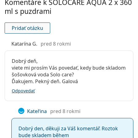
Komentáre k SOLOCARE AQUA 2 x 360
šošovky:
ml s puzdrami
Na mäkké
Áno
kontaktné
šošovky:
Pridať otázku
Cestovný:
Nie
Katarína G.
pred 8 rokmi
Expirácia:
Najmenej 26 mesiacov
Spotreba po
3 mesiace
Dobrý deň,
otvorení:
viete mi prosím Vás povedať, kedy bude skladom
šošovková voda Solo care?
Príslušenstvo
Ďakujem. Pekný deň. Galová
Puzdier v
2
Odpovedať
balení:
Ostatné
Kateřina
pred 8 rokmi
Kategória:
Roztoky
Príslušenstvo
Dobrý den, děkuji za Váš komentář. Roztok
Výhodné balíčky roztokov
bude skladem během
Viacúčelové roztoky na kontaktné