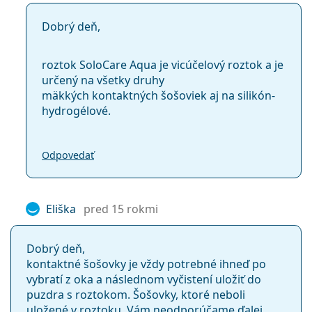
Dobrý deň,
roztok SoloCare Aqua je vicúčelový roztok a je
určený na všetky druhy
mäkkých kontaktných šošoviek aj na silikón-
hydrogélové.
Odpovedať
Eliška
pred 15 rokmi
Dobrý deň,
kontaktné šošovky je vždy potrebné ihneď po
vybratí z oka a následnom vyčistení uložiť do
puzdra s roztokom. Šošovky, ktoré neboli
uložené v roztoku, Vám neodporúčame ďalej