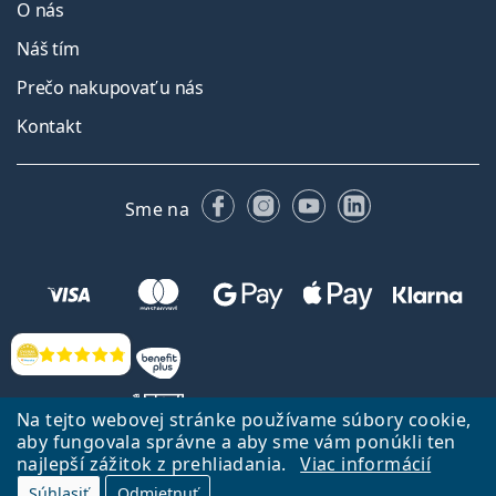
O nás
Náš tím
Prečo nakupovať u nás
Kontakt
Facebooku
Instagrame
YouTube
LinkedIn
Sme na
Hodnotenia
Na tejto webovej stránke používame súbory cookie,
aby fungovala správne a aby sme vám ponúkli ten
najlepší zážitok z prehliadania.
Viac informácií
Späť na Úvodnu stránku
Prejsť hore
Súhlasiť
Odmietnuť