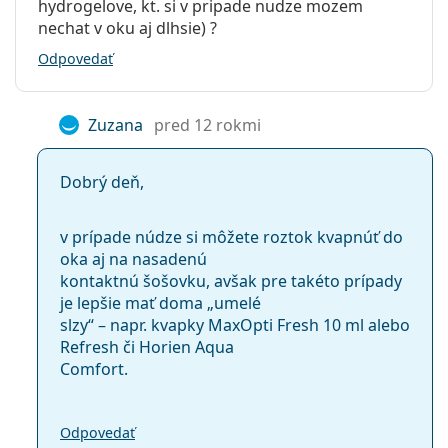
hydrogelove, kt. si v pripade nudze mozem
nechat v oku aj dlhsie) ?
Odpovedať
Zuzana
pred 12 rokmi
Dobrý deň,
v prípade núdze si môžete roztok kvapnúť do
oka aj na nasadenú
kontaktnú šošovku, avšak pre takéto prípady
je lepšie mať doma „umelé
slzy“ – napr. kvapky MaxOpti Fresh 10 ml alebo
Refresh či Horien Aqua
Comfort.
Odpovedať