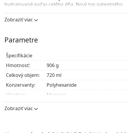
hydratované počas celého dňa.
Nový typ patentného
uzáveru. Nedotiahnutý uzáver má svoje opodstatnenie,
nejedná sa o chybu. NEDOŤAHUJTE! Pri dotiahnutí je
Zobraziť viac
uzáver poškodený.
Parametre
Špecifikácie
Hmotnosť:
906 g
Celkový objem:
720 ml
Konzervanty:
Polyhexanide
Výrobca:
Menicon
Používanie
Zobraziť viac
Typ:
Viacúčelový
Na tvrdé
Nie
kontaktné