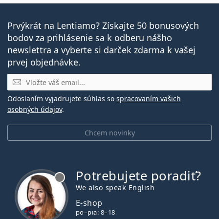
Prvýkrát na Lentiamo? Získajte 50 bonusových
bodov za prihlásenie sa k odberu nášho
newslettra a vyberte si darček zdarma k vašej
prvej objednávke.
E-mail
Odoslaním vyjadrujete súhlas so
spracovaním vašich
osobných údajov
.
Chcem novinky
Potrebujete poradiť?
je offline
We also speak English
E-shop
po–pia: 8–18