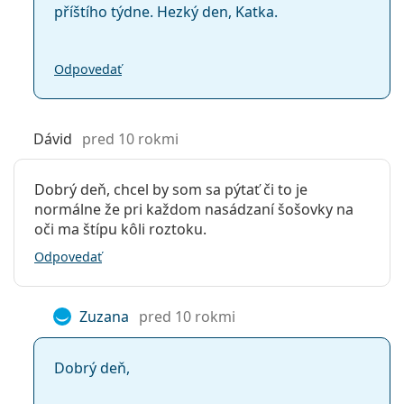
příštího týdne. Hezký den, Katka.
šošovky
Objem puzdra:
10 ml
Odpovedať
Dávid
pred 10 rokmi
Dobrý deň, chcel by som sa pýtať či to je
normálne že pri každom nasádzaní šošovky na
oči ma štípu kôli roztoku.
Odpovedať
Zuzana
pred 10 rokmi
Dobrý deň,