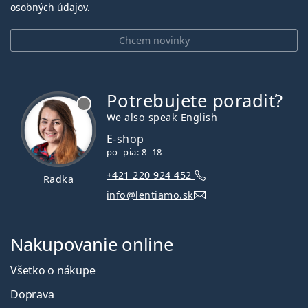
osobných údajov
.
Chcem novinky
Potrebujete poradiť?
je offline
We also speak English
E-shop
po–pia: 8–18
+421 220 924 452
Radka
info@lentiamo.sk
Nakupovanie online
Všetko o nákupe
Doprava