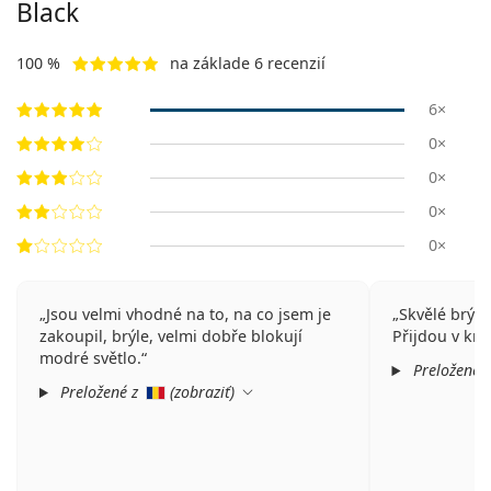
Black
100 %
na základe 6 recenzií
6×
0×
0×
0×
0×
Jsou velmi vhodné na to, na co jsem je
Skvělé brýle
zakoupil, brýle, velmi dobře blokují
Přijdou v krá
modré světlo.
Preložené 
Preložené z
(
zobraziť
)