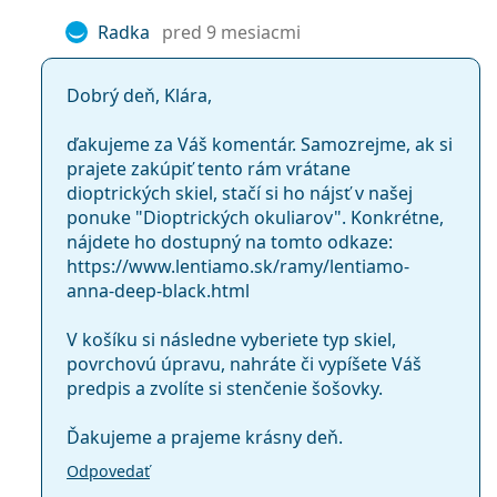
Ostatné
Radka
pred 9 mesiacmi
Typ:
Dámske
Kategória:
Okuliare na počítač
Dobrý deň, Klára,
Značka:
Lentiamo
ďakujeme za Váš komentár. Samozrejme, ak si
prajete zakúpiť tento rám vrátane
Kód:
Anna Deep Black
dioptrických skiel, stačí si ho nájsť v našej
ponuke "Dioptrických okuliarov". Konkrétne,
nájdete ho dostupný na tomto odkaze:
https://www.lentiamo.sk/ramy/lentiamo-
anna-deep-black.html
V košíku si následne vyberiete typ skiel,
povrchovú úpravu, nahráte či vypíšete Váš
predpis a zvolíte si stenčenie šošovky.
Ďakujeme a prajeme krásny deň.
Odpovedať