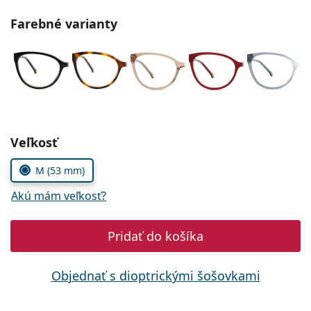
Persol
Farebné varianty
Prada
Všetky značky
Zvoľte parametre
Veľkosť
M (53 mm)
Akú mám veľkosť?
Pridať do košíka
Objednať s dioptrickými šošovkami