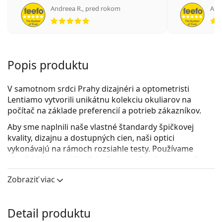
Andreea R.
,
pred rokom
Ане
hodnotenie 5 z 5
Popis produktu
V samotnom srdci Prahy dizajnéri a optometristi
Lentiamo vytvorili unikátnu kolekciu okuliarov na
počítač na základe preferencií a potrieb zákazníkov.
Aby sme naplnili naše vlastné štandardy špičkovej
kvality, dizajnu a dostupných cien, naši optici
vykonávajú na rámoch rozsiahle testy. Používame
ultraľahký materiál
, vďaka čomu naše rámy pohodlne
sedia na vašej tvári. V okuliarových šošovkách je
Zobraziť viac
použitá
Technológia Blue420
, ktorá chráni vaše oči
pred digitálnymi obrazovkami tým, že blokuje modré
svetlo až do 420 nm, pričom šošovky majú len
Detail produktu
minimálne zafarbenie. Okrem toho sú šošovky