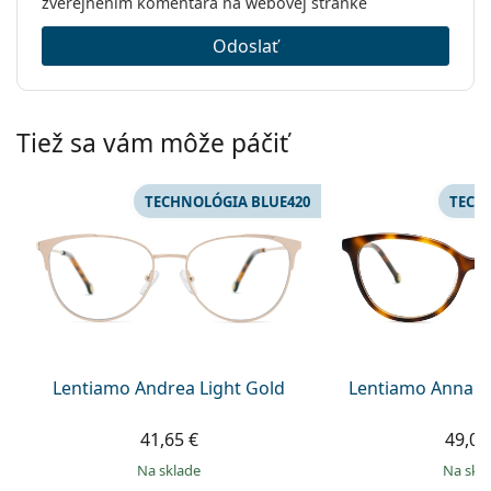
zverejnením komentára na webovej stránke
Odoslať
Tiež sa vám môže páčiť
TECHNOLÓGIA BLUE420
TECH
Lentiamo Andrea Light Gold
Lentiamo Anna 
41,65 €
49,00
na sklade
na skl