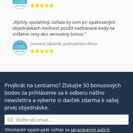
hodnotenie 5 z 5
Rýchly, spoľahlivý. Uvítala by som pri opakovaných
objednávkach možnosť použiť nazbierané body na
zníženie ceny ako vernostný bonus.
Overený zákazník, pred jedným dňom
hodnotenie 5 z 5
Prvýkrát na Lentiamo? Získajte 50 bonusových
bodov za prihlásenie sa k odberu nášho
newslettra a vyberte si darček zdarma k vašej
prvej objednávke.
E-mail
Odoslaním vyjadrujete súhlas so
spracovaním vašich