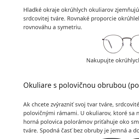
Hladké okraje okrúhlych okuliarov
zjemňujú 
srdcovitej tváre. Rovnaké proporcie okrúhle
rovnováhu a symetriu.
Nakupujte okrúhlyc
Okuliare s polovičnou obrubou (p
Ak chcete zvýrazniť svoj tvar tváre, srdcovité
polovičnými rámami. U okuliarov, ktoré sa n
horná polovica polorámov
priťahuje oko s
tváre. Spodná časť bez obruby je jemná a d