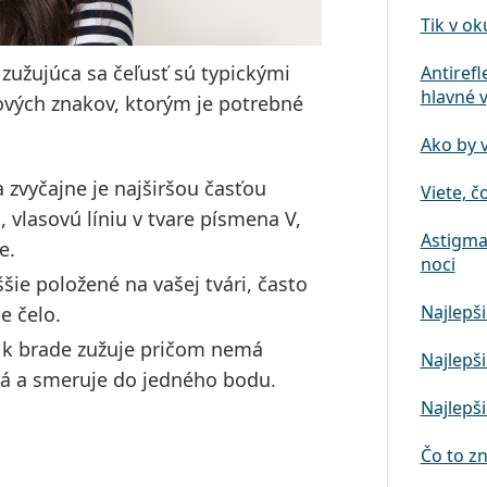
Tik v ok
o zužujúca sa čeľusť
sú typickými
Antirefl
hlavné 
čových znakov, ktorým je potrebné
Ako by 
 a zvyčajne je najširšou časťou
Viete, č
, vlasovú líniu v tvare písmena V,
Astigma
e.
noci
yššie položené na vašej tvári, často
Najlepši
e čelo.
m k brade zužuje pričom nemá
Najlepši
tá a smeruje do jedného bodu.
Najlepši
Čo to z