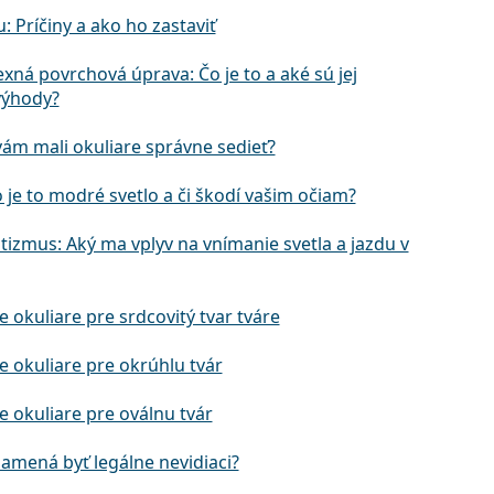
u: Príčiny a ako ho zastaviť
exná povrchová úprava: Čo je to a aké sú jej
výhody?
vám mali okuliare správne sedieť?
o je to modré svetlo a či škodí vašim očiam?
tizmus: Aký ma vplyv na vnímanie svetla a jazdu v
e okuliare pre srdcovitý tvar tváre
e okuliare pre okrúhlu tvár
e okuliare pre oválnu tvár
namená byť legálne nevidiaci?