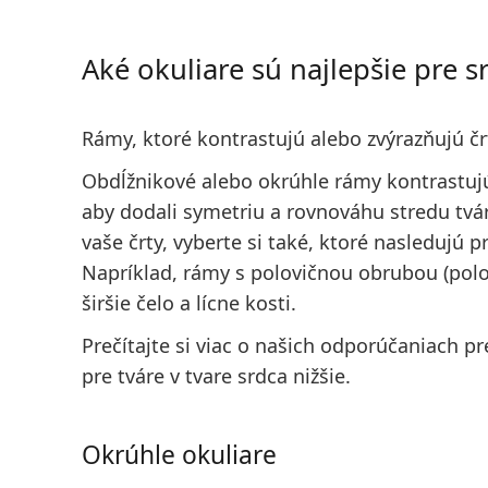
Aké okuliare sú najlepšie pre s
Rámy, ktoré
kontrastujú alebo zvýrazňujú čr
Obdĺžnikové alebo okrúhle rámy kontrastuj
aby
dodali symetriu a rovnováhu
stredu tvár
vaše črty, vyberte si také, ktoré
nasledujú p
Napríklad, rámy s polovičnou obrubou (polo
širšie čelo a lícne kosti.
Prečítajte si viac o našich odporúčaniach pr
pre tváre v tvare srdca nižšie.
Okrúhle okuliare