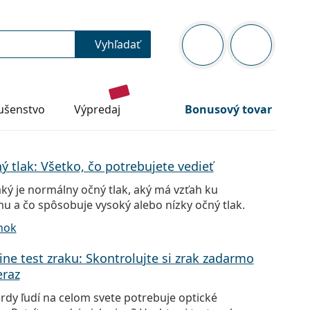
Navigačný panel
Vyhľadať
Blog
ste prihlás
lušenstvo
výpredaj
Bonusový tovar
ý tlak: Všetko, čo potrebujete vedieť
 aký je normálny očný tlak, aký má vzťah ku
u a čo spôsobuje vysoký alebo nízky očný tlak.
ánok
ine test zraku: Skontrolujte si zrak zadarmo
eraz
ardy ľudí na celom svete potrebuje optické