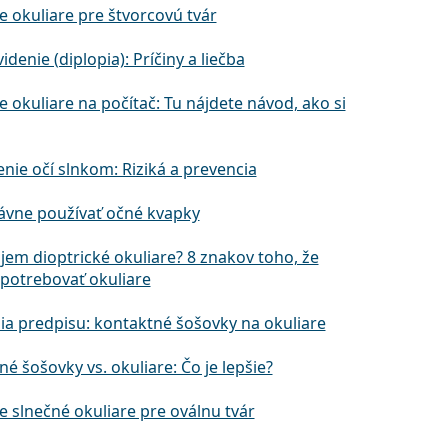
e okuliare pre štvorcovú tvár
videnie (diplopia): Príčiny a liečba
e okuliare na počítač: Tu nájdete návod, ako si
nie očí slnkom: Riziká a prevencia
ávne používať očné kvapky
jem dioptrické okuliare? 8 znakov toho, že
potrebovať okuliare
ia predpisu: kontaktné šošovky na okuliare
é šošovky vs. okuliare: Čo je lepšie?
e slnečné okuliare pre oválnu tvár