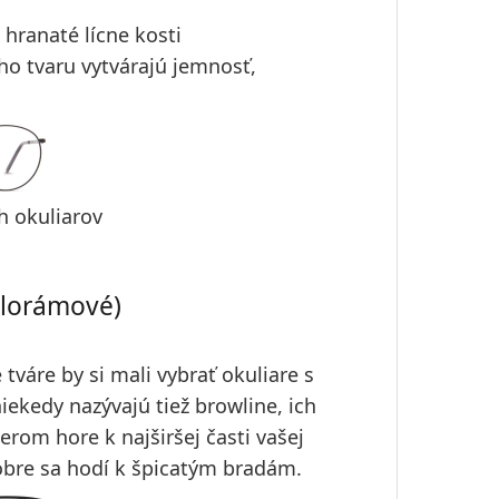
hranaté lícne kosti
ho tvaru vytvárajú jemnosť,
h okuliarov
olorámové)
 tváre by si mali vybrať okuliare s
iekedy nazývajú tiež browline, ich
merom hore
k najširšej časti vašej
obre sa hodí k špicatým bradám.