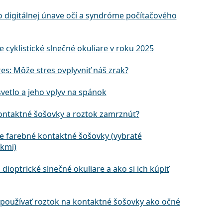
o digitálnej únave očí a syndróme počítačového
e cyklistické slnečné okuliare v roku 2025
res: Môže stres ovplyvniť náš zrak?
vetlo a jeho vplyv na spánok
ntaktné šošovky a roztok zamrznúť?
ie farebné kontaktné šošovky (vybraté
kmi)
 dioptrické slnečné okuliare a ako si ich kúpiť
používať roztok na kontaktné šošovky ako očné