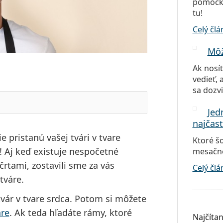
pomôcky.
tu!
Celý čl
Môž
Ak nosít
vedieť, 
sa dozvi
Jed
najčast
e pristanú vašej tvári v tvare
Ktoré š
! Aj keď existuje nespočetné
mesačné?
črtami, zostavili sme za vás
Celý čl
tváre
.
tvár v tvare srdca. Potom si môžete
are
. Ak teda hľadáte rámy, ktoré
Najčítan