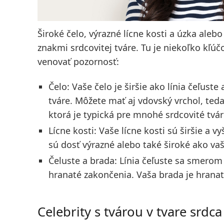
Široké čelo, výrazné lícne kosti a úzka aleb
znakmi srdcovitej tváre. Tu je niekoľko kľú
venovať pozornosť:
Čelo
: Vaše čelo je širšie ako línia čeľuste
tváre. Môžete mať aj vdovský vrchol, teda
ktorá je typická pre mnohé srdcovité tvár
Lícne kosti
: Vaše lícne kosti sú širšie a v
sú dosť výrazné alebo také široké ako vaš
Čeluste a brada
: Línia čeľuste sa smero
hranaté zakončenia. Vaša brada je hrana
Celebrity s tvárou v tvare srdca