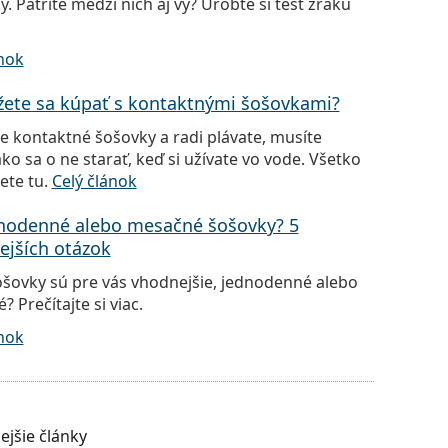
 Patríte medzi nich aj vy? Urobte si test zraku
ánok
ete sa kúpať s kontaktnými šošovkami?
e kontaktné šošovky a radi plávate, musíte
ako sa o ne starať, keď si užívate vo vode. Všetko
ete tu.
Celý článok
nodenné alebo mesačné šošovky? 5
ejších otázok
ošovky sú pre vás vhodnejšie, jednodenné alebo
 Prečítajte si viac.
ánok
ejšie články