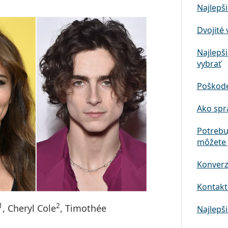
Najlepši
Dvojité 
Najlepši
vybrať
Poškode
Ako spr
Potrebu
môžete 
Konverz
Kontaktn
1
2
, Cheryl Cole
, Timothée
Najlepši