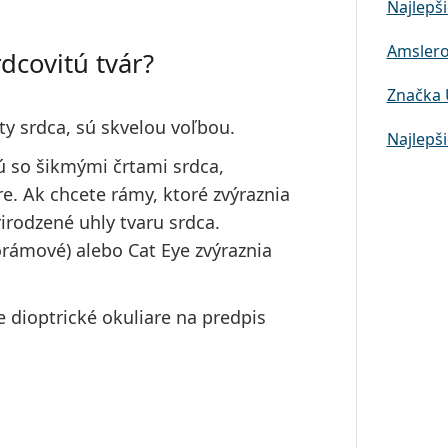
Najlepši
Amslero
rdcovitú tvár?
Značka 
ty srdca
, sú skvelou voľbou.
Najlepši
ú so šikmými črtami srdca,
e. Ak chcete rámy, ktoré zvýraznia
rirodzené uhly
tvaru srdca.
rámové) alebo Cat Eye zvýraznia
e dioptrické okuliare na predpis