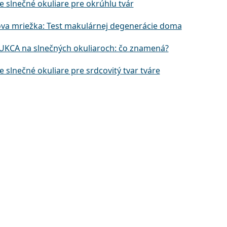
e slnečné okuliare pre okrúhlu tvár
va mriežka: Test makulárnej degenerácie doma
UKCA na slnečných okuliaroch: čo znamená?
e slnečné okuliare pre srdcovitý tvar tváre