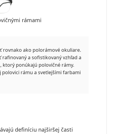
lovičnými rámami
ť rovnako ako polorámové okuliare.
rafinovaný a sofistikovaný vzhľad a
d, ktorý ponúkajú polovičné rámy.
 polovici rámu a svetlejšími farbami
vajú definíciu najširšej časti