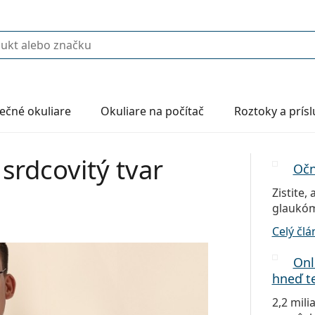
ečné okuliare
Okuliare na počítač
Roztoky a prís
 srdcovitý tvar
Očn
Zistite,
glaukóm
Celý čl
Onl
hneď t
2,2 mili