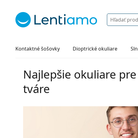
Vyhľadávanie
Prihlásenie
Navigácia webu
Roztoky
Všetko o nákupe
Kontaktné šošovky
Dioptrické okuliare
Sln
Najlepšie okuliare pre
tváre