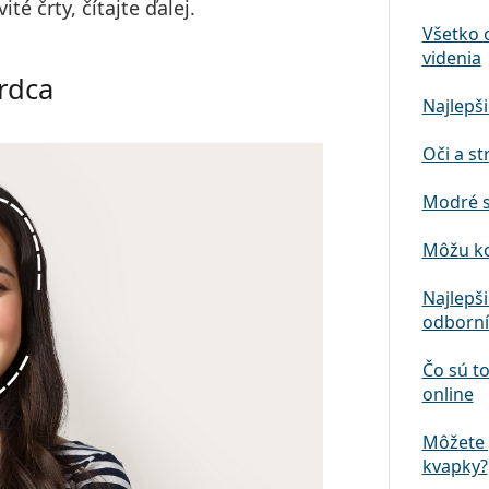
té črty, čítajte ďalej.
Všetko 
videnia
srdca
Najlepši
Oči a st
Modré s
Môžu ko
Najlepš
odborní
Čo sú to
online
Môžete 
kvapky?