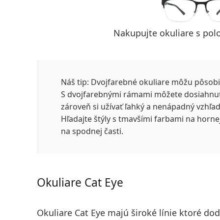
Nakupujte okuliare s po
Náš tip:
Dvojfarebné okuliare môžu pôsobi
S dvojfarebnými rámami môžete dosiahnuť 
zároveň si užívať ľahký a nenápadný vzhľa
Hľadajte štýly s tmavšími farbami na hornej
na spodnej časti.
Okuliare Cat Eye
Okuliare Cat Eye majú široké línie ktoré
dodá