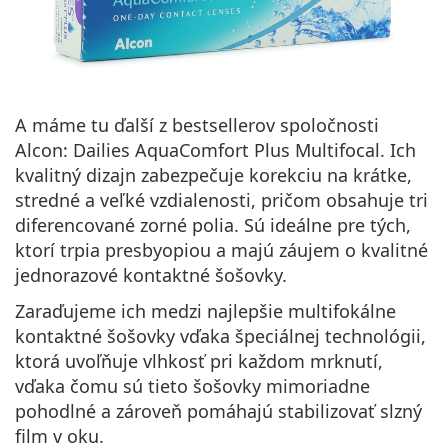
A máme tu ďalší z bestsellerov spoločnosti
Alcon
: Dailies AquaComfort Plus Multifocal. Ich
kvalitný dizajn zabezpečuje
korekciu na krátke,
stredné a veľké vzdialenosti, pričom
obsahuje tri
diferencované zorné polia. Sú ideálne pre tých,
ktorí trpia presbyopiou a majú záujem o kvalitné
jednorazové kontaktné šošovky.
Zaraďujeme ich medzi najlepšie multifokálne
kontaktné šošovky vďaka špeciálnej
technológii,
ktorá uvoľňuje vlhkosť pri každom mrknutí
,
vďaka čomu sú tieto šošovky mimoriadne
pohodlné a zároveň pomáhajú stabilizovať slzný
film v oku.