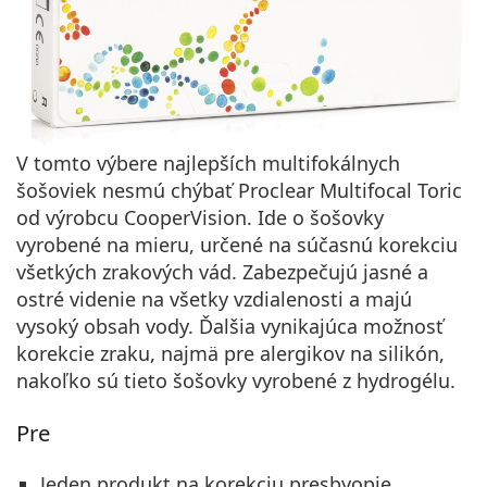
V tomto výbere najlepších multifokálnych
šošoviek nesmú chýbať Proclear Multifocal Toric
od výrobcu
CooperVision
. Ide o šošovky
vyrobené na mieru, určené na súčasnú korekciu
všetkých zrakových vád. Zabezpečujú
jasné a
ostré videnie na všetky vzdialenosti
a majú
vysoký obsah vody. Ďalšia vynikajúca možnosť
korekcie zraku, najmä pre alergikov na silikón,
nakoľko sú tieto šošovky vyrobené z hydrogélu.
Pre
Jeden produkt na korekciu presbyopie,