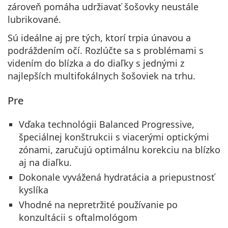
zároveň pomáha udržiavať šošovky
neustále
lubrikované
.
Sú ideálne aj pre tých, ktorí trpia
únavou a
podráždením očí
. Rozlúčte sa s problémami s
videním do blízka a do diaľky s jednými z
najlepších multifokálnych šošoviek na trhu.
Pre
Vďaka technológii Balanced Progressive,
špeciálnej konštrukcii s viacerými optickými
zónami, zaručujú optimálnu korekciu na blízko
aj na diaľku.
Dokonale vyvážená hydratácia a priepustnosť
kyslíka
Vhodné na nepretržité používanie po
konzultácii s oftalmológom