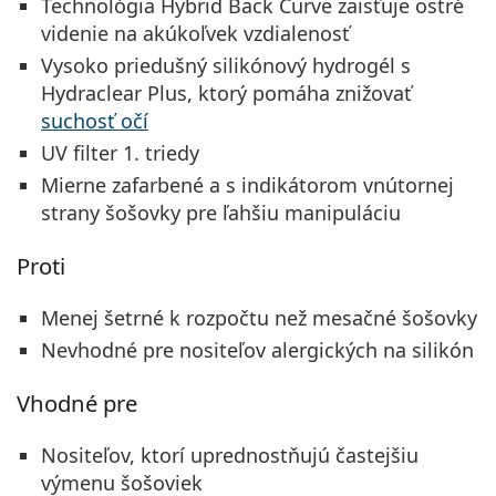
Technológia Hybrid Back Curve zaisťuje ostré
videnie na akúkoľvek vzdialenosť
Vysoko priedušný silikónový hydrogél s
Hydraclear Plus, ktorý pomáha znižovať
suchosť očí
UV filter 1. triedy
Mierne zafarbené a s indikátorom vnútornej
strany šošovky pre ľahšiu manipuláciu
Proti
Menej šetrné k rozpočtu než mesačné šošovky
Nevhodné pre nositeľov alergických na silikón
Vhodné pre
Nositeľov, ktorí uprednostňujú častejšiu
výmenu šošoviek