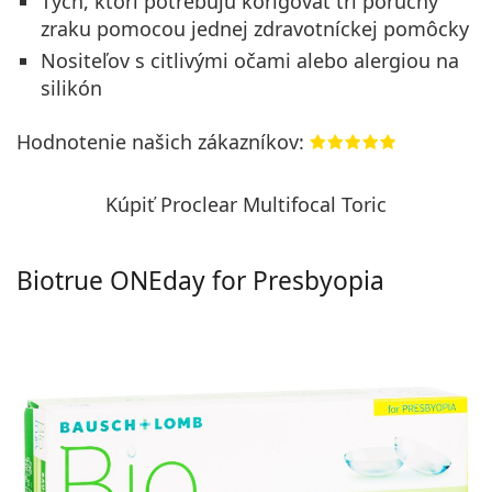
Tých, ktorí potrebujú korigovať tri poruchy
zraku pomocou jednej zdravotníckej pomôcky
Nositeľov s citlivými očami alebo alergiou na
silikón
Hodnotenie našich zákazníkov:
Kúpiť Proclear Multifocal Toric
Biotrue ONEday for Presbyopia