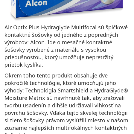
Air Optix Plus Hydraglyde Multifocal sú špičkové
kontaktné šošovky od jedného z popredných
výrobcov:
Alcon
. Ide o mesačné kontaktné
šošovky vyrobené z materiálu s
vysokou
priedušnosťou
, ktorý umožňuje nepretržitý
prietok kyslíka.
Okrem toho tento produkt obsahuje
dve
pokročilé technológie,
ktoré umocňujú jeho
výhody: Technológia Smartshield a HydraGlyde®
Moisture Matrix sú navrhnuté tak, aby
znižovali
tvorbu usadenín
a dlhšie udržiavali vlhkosť na
povrchu šošovky. Vďaka tejto skvelej technológii
si tieto šošovky právom vyslúžili miesto v našom
zozname najlepších multifokálnych kontaktných