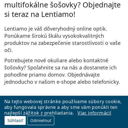
multifokálne šošovky? Objednajte
si teraz na Lentiamo!
Lentiamo je váš dôveryhodný online optik.
Ponúkame širokú škálu vysokokvalitných
produktov na zabezpečenie starostlivosti o vaše
oči.
Potrebujete nové okuliare alebo kontaktné
šošovky? Spoľahnite sa na nás a
dostanete ich
pohodlne priamo domov
. Objednávajte
jednoducho v našom e-shope alebo telefonicky.
Na tejto webovej stránke používame súbory cookie,
Nenechajte si ujsť nič dôležité.
aby fungovala správne a aby sme vám ponúkli ten
najlepší zážitok z prehliadania.
Viac informácií
Prihláste si náš e-mailový spravodaj!
Súhlasiť
Odmietnuť