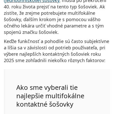
(jednoohniskové) šošovky
, musia po prekročení
40. roku života prejsť na tento typ šošoviek. Ak
zistíte, že zrejme potrebujete multifokálne
šošovky, ďalším krokom je s pomocou vášho
očného lekára určiť vhodné parametre a s tým
spojenú značku šošoviek.
Keďže funkčnosť
a pohodlie sú často subjektívne
a líšia sa v závislosti od potrieb používateľa
, pri
výbere najlepších kontaktných šošoviek roku
2025 sme zohľadnili niekoľko rôznych faktorov:
Ako sme vyberali tie
najlepšie multifokálne
kontaktné šošovky