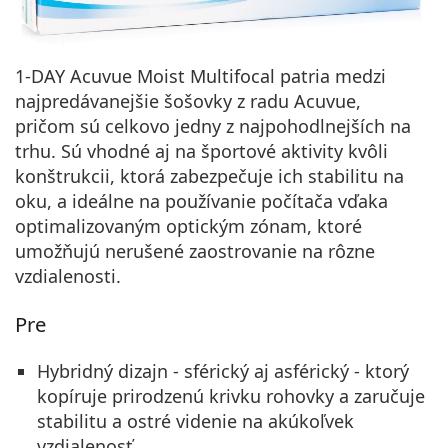
1-DAY Acuvue Moist Multifocal patria medzi
najpredávanejšie šošovky z radu Acuvue,
pričom sú celkovo jedny z najpohodlnejších na
trhu. Sú vhodné aj na športové aktivity kvôli
konštrukcii, ktorá zabezpečuje ich stabilitu na
oku, a ideálne na používanie počítača vďaka
optimalizovaným optickým zónam, ktoré
umožňujú nerušené zaostrovanie na rôzne
vzdialenosti.
Pre
Hybridný dizajn - sférický aj asférický - ktorý
kopíruje prirodzenú krivku rohovky a zaručuje
stabilitu a ostré videnie na akúkoľvek
vzdialenosť