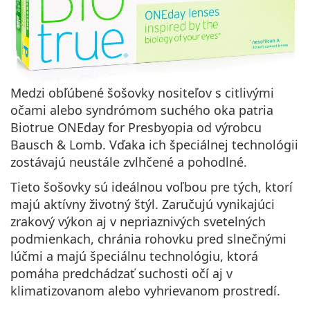
Medzi obľúbené šošovky nositeľov s citlivými
očami alebo syndrómom suchého oka patria
Biotrue ONEday for Presbyopia od výrobcu
Bausch & Lomb
. Vďaka ich špeciálnej technológii
zostávajú neustále zvlhčené a pohodlné.
Tieto šošovky sú ideálnou voľbou pre tých, ktorí
majú aktívny životný štýl. Zaručujú vynikajúci
zrakový výkon aj v nepriaznivých svetelných
podmienkach, chránia rohovku pred slnečnými
lúčmi a majú špeciálnu technológiu, ktorá
pomáha predchádzať suchosti očí aj v
klimatizovanom alebo vyhrievanom prostredí.