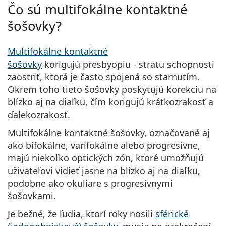
Persol
Čo sú multifokálne kontaktné
šošovky?
Prada
Všetky značky
Multifokálne kontaktné
šošovky
korigujú
presbyopiu
- stratu schopnosti
zaostriť, ktorá je často spojená so starnutím.
Okrem toho tieto šošovky
poskytujú korekciu na
blízko aj na diaľku
, čím korigujú
krátkozrakosť
a
ďalekozrakosť
.
Multifokálne kontaktné šošovky, označované aj
ako bifokálne, varifokálne alebo progresívne,
majú niekoľko optických zón, ktoré umožňujú
užívateľovi vidieť jasne na blízko aj na diaľku,
podobne ako okuliare s progresívnymi
šošovkami.
Je bežné, že ľudia, ktorí roky nosili
sférické