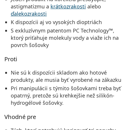
astigmatizmu a
krátkozrakosti
alebo
ďalekozrakosti
K dispozícii aj vo vysokých dioptriách
S exkluzívnym patentom PC Technology™,
ktorý priťahuje molekuly vody a viaže ich na
povrch šošovky
Proti
Nie sú k dispozícii skladom ako hotové
produkty, ale musia byť vyrobené na zákazku
Pri manipulácii s týmito šošovkami treba byť
opatrný, pretože sú krehkejšie než silikón-
hydrogélové šošovky.
Vhodné pre