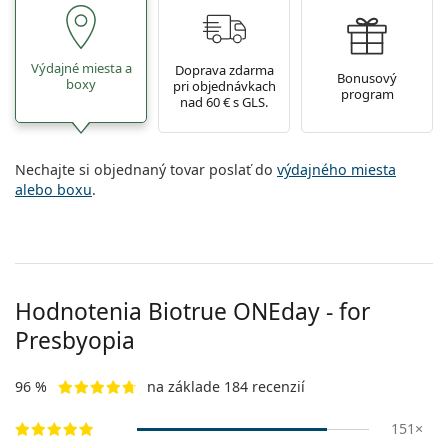
Výdajné miesta a
Doprava zdarma
Bonusový
boxy
pri objednávkach
program
nad 60 € s GLS.
Nechajte si objednaný tovar poslať do
výdajného miesta
alebo boxu
.
Hodnotenia Biotrue ONEday - for
Presbyopia
96 %
na základe 184 recenzií
151×