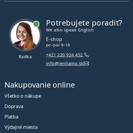
Potrebujete poradiť?
je online
We also speak English
E-shop
po–pia: 8–18
+421 220 924 452
Radka
info@lentiamo.sk
Nakupovanie online
Všetko o nákupe
Doprava
Platba
Výdajné miesta