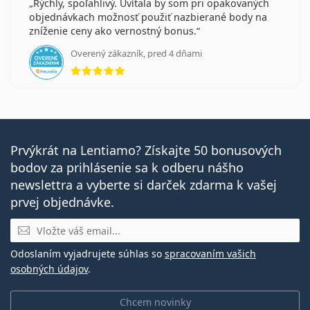
Rýchly, spoľahlivý. Uvítala by som pri opakovaných
objednávkach možnosť použiť nazbierané body na
zníženie ceny ako vernostný bonus.
Overený zákazník, pred 4 dňami
hodnotenie 5 z 5
Prvýkrát na Lentiamo? Získajte 50 bonusových
bodov za prihlásenie sa k odberu nášho
newslettra a vyberte si darček zdarma k vašej
prvej objednávke.
E-mail
Odoslaním vyjadrujete súhlas so
spracovaním vašich
osobných údajov
.
Chcem novinky