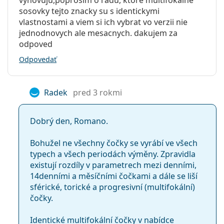
vyhovuju,poprosim o radu, ktore multifokalne
Často kladené otázky
Expirácia:
Najmenej 11 mesiacov
sosovky tejto znacky su s identickymi
vlastnostami a viem si ich vybrat vo verzii nie
Zafarbenie pre
Áno
jednodnovych ale mesacnych. dakujem za
manipuláciu:
Ako dlho môžete nosiť Biotrue ONEday for
odpoved
Presbyopia?
So šošovkami sa
Nie
Odpovedať
môže spať:
Indikátor líc-
Nie
Môžete spať v šošovkách Biotrue ONEday for
rub:
Radek
pred 3 rokmi
Presbyopia?
Balenie
Dobrý den, Romano.
Výrobca:
Bausch & Lomb
Aký je rozdiel medzi balením 30 kusov a balením
90 kusov Biotrue ONEday for Presbyopia?
Šošoviek v
30
Bohužel ne všechny čočky se vyrábí ve všech
krabičke:
typech a všech periodách výměny. Zpravidla
existují rozdíly v parametrech mezi denními,
Hmotnosť:
92 g
Iné jednodenné multifokálne
14denními a měsíčními čočkami a dále se liší
Ostatné
sférické, torické a progresivní (multifokální)
kontaktné šošovky
čočky.
Kategória:
Jednodenné
Multifokálne šošovky
1-DAY Acuvue Moist Multifocal
Identické multifokální čočky v nabídce