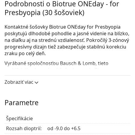
Podrobnosti o Biotrue ONEday - for
Presbyopia (30 šošoviek)
Kontaktné šošovky Biotrue ONEday for Presbyopia
poskytujú dlhodobé pohodlie a jasné videnie na blízko,
na diaľku aj na strednú vzdialenosť. Pokročilý 3-zónový
progresívny dizajn tiež zabezpečuje stabilnú korekciu
zraku po celý deň.
Vyrábané spoločnosťou Bausch & Lomb, tieto
multifokálne kontaktné šošovky
z radu
Biotrue
charakterizuje pokrokový materiál, ktorý ponúka
Zobraziť viac
vysoký obsah vody pre hydratačný komfort.
Hlavné výhody
Parametre
Korekcia na každú vzdialenosť
– Multifokálny dizajn
Špecifikácie
poskytuje korekciu videnia na blízko, na strednú
Rozsah dioptrií:
vzdialenosť a na diaľku v jednej šošovke.
od -9.0 do +6.5