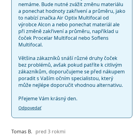
DAILIES AquaComfort Plus Multifocal
Kontaktné šošovky
nemáme. Bude nutné zvážit změnu materiálu
DAILIES Total 1 Multifocal
a ponechat hodnoty zakřivení a průměru, jako
to nabízí značka Air Optix Multifocal od
výrobce Alcon a nebo ponechat materiál ale
Súvisiace články z nášho blogu
při změně zakřivení a průměru, například u
čoček Procelar Multifocal nebo Soflens
Zvykanie si na kontaktné šošovky: ako dlho to trvá?
Multifocal.
Ako sa starať o kontaktné šošovky
Čo je to presbyopia? Príznaky, príčiny a liečba
Většina zákazníků snáší různé druhy čoček
Ako rozumieť predpisu na šošovky - dôležité
bez problémů, avšak pokud patříte k citlivým
parametre!
zákazníkům, doporučujeme se před nákupem
Čo sa stane, keď zaspím s nasadenými šošovkami?
poradit s Vaším očním specialistou, který
může nejlépe doporučit vhodnou alternativu.
UV filter v kontaktných šošovkách zvyšuje ochranu
rohovky pred nebezpečným ultrafialovým žiarením.
Přejeme Vám krásný den.
Šošovky však nezakrývajú celé oko ani oblasť okolo očí,
takže kombinácia kontaktných šošoviek s UV filtrom a
Odpovedať
slnečných okuliarov
je ideálnou ochranou proti
škodlivým UV lúčom.
Najčastejšie sa predáva s očnými kvapkami
Max
Tomas B.
pred 3 rokmi
OptiFresh 10 ml
.