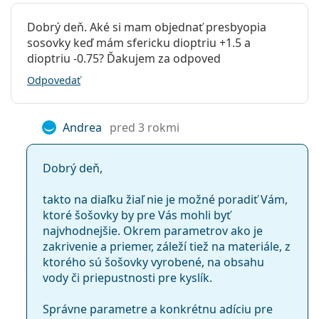
Ide o zdravotnícku pomôcku. Pred použitím si
Dobrý deň. Aké si mam objednať presbyopia
prečítajte pokyny.
sosovky keď mám sfericku dioptriu +1.5 a
dioptriu -0.75? Ďakujem za odpoved
Odpovedať
Andrea
pred 3 rokmi
Dobrý deň,
takto na diaľku žiaľ nie je možné poradiť Vám,
ktoré šošovky by pre Vás mohli byť
najvhodnejšie. Okrem parametrov ako je
zakrivenie a priemer, záleží tiež na materiále, z
ktorého sú šošovky vyrobené, na obsahu
vody či priepustnosti pre kyslík.
Správne parametre a konkrétnu adíciu pre