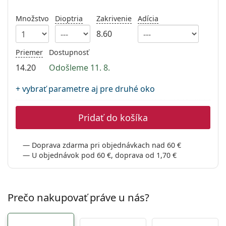
Gucci
Všetky roztoky
je onli
Všetky značky
Množstvo
Dioptria
Zakrivenie
Adícia
Persol
8.60
Prada
Priemer
Dostupnosť
Všetky značky
14.20
Odošleme 11. 8.
+ vybrať parametre aj pre druhé oko
Pridať do košíka
Doprava zdarma pri objednávkach nad 60 €
U objednávok pod 60 €, doprava od 1,70 €
Prečo nakupovať práve u nás?