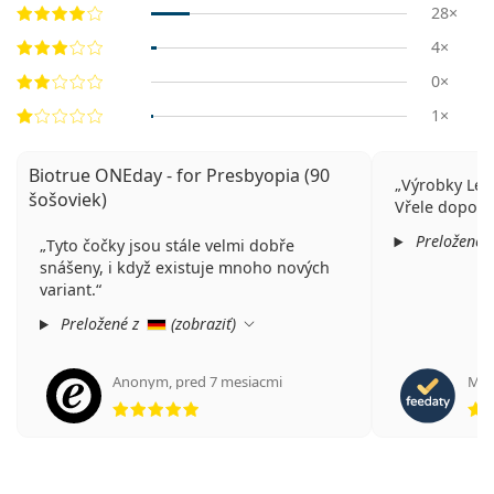
28×
4×
0×
1×
Biotrue ONEday - for Presbyopia (90
Výrobky Len
šošoviek)
Vřele doporuč
Preložené 
Tyto čočky jsou stále velmi dobře
snášeny, i když existuje mnoho nových
variant.
Preložené z
(
zobraziť
)
Anonym
,
pred 7 mesiacmi
Mari
hodnotenie 5 z 5