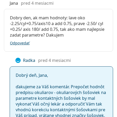
Jana
pred 4 mesiacmi
Obsah vody:
60 %, 62 %
parametrov vrátane vyšších hodnôt.
Špeciálny design
- progresívne
torické šošovky
s
Priepustnosť
38.6 Dk/t
technológiou Balanced Progressive Technology
Dobry den, ak mam hodnoty: lave oko
pre kyslík:
určené na korekciu troch zrakových
-2.25/cyl+0.75/axis10 a add 0.75, prave -2.50/ cyl
UV filter:
Nie
porúch súčasne.
+0.25/ axis 180/ add 0.75, tak ako mam najlepsie
zadat parametre? Dakujem
Silikón-
Nie
Pre koho sú Proclear Multifocal Toric
hydrogélové:
Odpovedať
určené?
Používanie
Expirácia:
Najmenej 47 mesiacov
Radka
pred 4 mesiacmi
Pre tých, ktorí trpia astigmatizmom a presbyopiou
Zafarbenie pre
Nie
(tiež krátkozrakosťou a ďalekozrakosťou).
manipuláciu:
Pre tých, ktorí uprednostňujú
multifokálne šošovky
,
Dobrý deň, Jana,
pretože nechcú striedať okuliare a
kontaktné
So šošovkami sa
Nie
šošovky
na korekciu videnia na blízko a do diaľky.
ďakujeme za Váš komentár. Prepočet hodnôt
môže spať:
Pre tých, ktorí trpia syndrómom suchého oka.
predpisu okuliarov - okuliarových šošoviek na
Indikátor líc-
Áno
parametre kontaktných šošoviek by mal
rub:
vykonať Váš očný lekár a odporučiť Vám tak
Často kladené otázky
vhodnú korekciu kontaktnými šošovkami pre
Balenie
Váš prípad, vrátane vhodnej značky šošoviek.