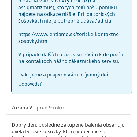
postačia Vám šošovky torické (na
astigmatizmus), ktorých celú našu ponuku
nájdete na odkaze nižšie. Pri iba torických
šošovkách nie je potrebné udávať adíciu:
https://www.lentiamo.sk/toricke-kontaktne-
sosovky.html
V prípade ďalších otázok sme Vám k dispozícii
na kontaktoch nášho zákazníckeho servisu.
Ďakujeme a prajeme Vám príjemný deň.
Odpovedať
Zuzana V.
pred 9 rokmi
Dobry den, posledne zakupene balenia obsahuju
ovela tvrdsie sosovky, ktore vobec nie su