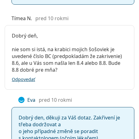
Tímea N.
pred 10 rokmi
Dobrý deň,
nie som si istá, na krabici mojich šošoviek je
uvedené číslo BC (predpokladám že zakrivenie)
8.6, ale u Vás som našla len 8.4 alebo 8.8. Bude
8.8 dobré pre mňa?
Odpovedať
Eva
pred 10 rokmi
​Dobrý den, děkuji za Váš dotaz. Zakřivení je
třeba dodržovat a
o jeho případné změně se poradit
s kontaktologem (očním lékařem).