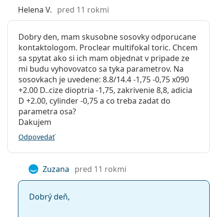
Helena V.
pred 11 rokmi
Dobry den, mam skusobne sosovky odporucane
kontaktologom. Proclear multifokal toric. Chcem
sa spytat ako si ich mam objednat v pripade ze
mi budu vyhovovatco sa tyka parametrov. Na
sosovkach je uvedene: 8.8/14.4 -1,75 -0,75 x090
+2.00 D..cize dioptria -1,75, zakrivenie 8,8, adicia
D +2.00, cylinder -0,75 a co treba zadat do
parametra osa?
Dakujem
Odpovedať
Zuzana
pred 11 rokmi
Dobrý deň,