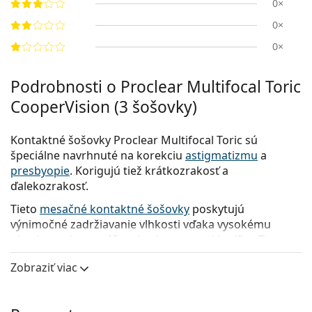
0×
0×
0×
Podrobnosti o Proclear Multifocal Toric
CooperVision (3 šošovky)
Kontaktné šošovky Proclear Multifocal Toric sú
špeciálne navrhnuté na korekciu
astigmatizmu
a
presbyopie
. Korigujú tiež krátkozrakosť a
ďalekozrakosť.
Tieto
mesačné kontaktné šošovky
poskytujú
výnimočné zadržiavanie vlhkosti vďaka vysokému
obsahu vody a vyváženej priepustnosti kyslíka. To z
nich robí ideálnu voľbu pre nositeľov, ktorí trpia
Zobraziť viac
syndrómom suchého oka, pretože tieto šošovky
pomáhajú udržiavať oči hydratované a pohodlné počas
celého dňa.