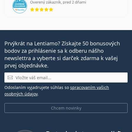
Overený zákazník, pred 2 dňami
hodnotenie 5 z 5
Prvýkrát na Lentiamo? Získajte 50 bonusových
bodov za prihlásenie sa k odberu nášho
newslettra a vyberte si darček zdarma k vašej
prvej objednávke.
E-mail
Odoslaním vyjadrujete súhlas so
spracovaním vašich
osobných údajov
.
Chcem novinky