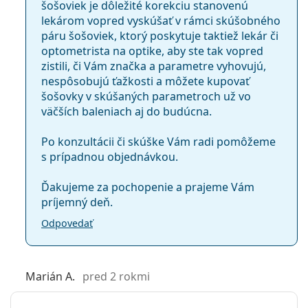
Proclear Toric XR
šošoviek je dôležité korekciu stanovenú
lekárom vopred vyskúšať v rámci skúšobného
páru šošoviek, ktorý poskytuje taktiež lekár či
Súvisiace články z nášho blogu
optometrista na optike, aby ste tak vopred
zistili, či Vám značka a parametre vyhovujú,
Ako rozumieť predpisu na šošovky - dôležité
nespôsobujú ťažkosti a môžete kupovať
parametre!
šošovky v skúšaných parametroch už vo
Zvykanie si na kontaktné šošovky: ako dlho to trvá?
väčších baleniach aj do budúcna.
Ako sa starať o kontaktné šošovky
Môžete sa sprchovať s nasadenými kontaktnými
Po konzultácii či skúške Vám radi pomôžeme
šošovkami?
s prípadnou objednávkou.
Najčastejšie sa predáva s roztokom
Vantio Multi-
Ďakujeme za pochopenie a prajeme Vám
Purpose 360 ml s puzdrom
.
príjemný deň.
Ide o zdravotnícku pomôcku. Pred použitím si
Odpovedať
prečítajte pokyny.
Marián A.
pred 2 rokmi