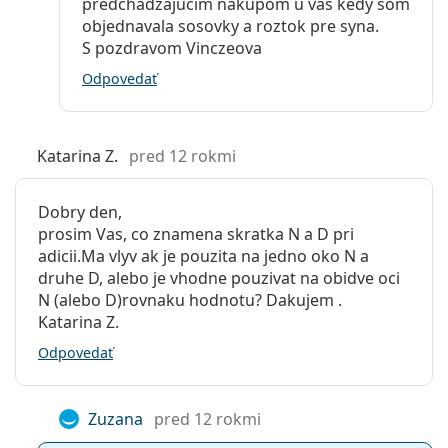
predchadzajucim nakupom u vas kedy som
objednavala sosovky a roztok pre syna.
S pozdravom Vinczeova
Odpovedať
Katarina Z.
pred 12 rokmi
Dobry den,
prosim Vas, co znamena skratka N a D pri
adicii.Ma vlyv ak je pouzita na jedno oko N a
druhe D, alebo je vhodne pouzivat na obidve oci
N (alebo D)rovnaku hodnotu? Dakujem .
Katarina Z.
Odpovedať
Zuzana
pred 12 rokmi