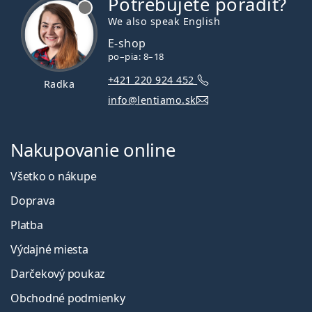
Potrebujete poradiť?
je offline
We also speak English
E-shop
po–pia: 8–18
+421 220 924 452
Radka
info@lentiamo.sk
Nakupovanie online
Všetko o nákupe
Doprava
Platba
Výdajné miesta
Darčekový poukaz
Obchodné podmienky