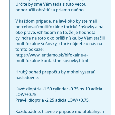
Výrobca:
CooperVision
Určite by sme Vám teda s tuto vecou
Ako dlho môžete nosiť šošovky Proclear
odporučili obrátiť sa priamo naňho.
Šošoviek v
3
Multifocal Toric?
krabičke:
V každom prípade, na ľavé oko by ste mali
Hmotnosť:
16 g
potrebovať multifokálne torické šošovky a na
Môžete spať v torických šošovkách Proclear
oko pravé, vzhľadom na to, že je hodnota
Ostatné
Multifocal?
cylindra na toto oko príliš nízka, by Vám stačili
Kategória:
Mesačné
multifokálne šošovky, ktoré nájdete u nás na
Tórické šošovky
tomto odkaze:
Aký je rozdiel medzi balením 3 a 6 kontaktných
https://www.lentiamo.sk/bifokalne-a-
Multifokálne šošovky
šošoviek Proclear Multifocal Toric?
multifokalne-kontaktne-sosovky.html
Kontaktné šošovky
Hrubý odhad prepočtu by mohol vyzerať
Ostatné kontaktné šošovky
nasledovne:
Proclear
Ľavé: dioptria -1.50 cylinder -0.75 os 10 adícia
LOW/+0.75
Proclear 1 day
Pravé: dioptria -2.25 adícia LOW/+0.75.
Proclear Compatibles Sphere
Proclear Multifocal XR
Každopádne, hlavne v prípade multifokálnych