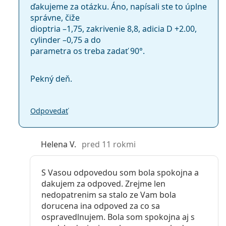
ďakujeme za otázku. Áno, napísali ste to úplne
správne, čiže
dioptria –1,75, zakrivenie 8,8, adicia D +2.00,
cylinder –0,75 a do
parametra os treba zadať 90°.
Pekný deň.
Odpovedať
Helena V.
pred 11 rokmi
S Vasou odpovedou som bola spokojna a
dakujem za odpoved. Zrejme len
nedopatrenim sa stalo ze Vam bola
dorucena ina odpoved za co sa
ospravedlnujem. Bola som spokojna aj s