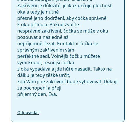
Zakřivení je důležité, jelikož určuje plochost
oka a tedy je nutné
přesné jeho dodržení, aby čočka správně
k oku přilnula. Pokud zvolíte
nesprávné zakřivení, čočka se může v oku
posouvat a následně až
nepříjemně řezat. Kontaktní čočka se
správným zakřivením vám
perfektně sedí. Volnější čočku můžete
vymrknout, těsnější čočka
z oka vypadává a jde hůře nasadit. Takto na
dálku je tedy těžké určit,
zda Vám jiné zakřivení bude vyhovovat. Děkuji
za pochopení a přeji
příjemný den, Eva.
Odpovedať