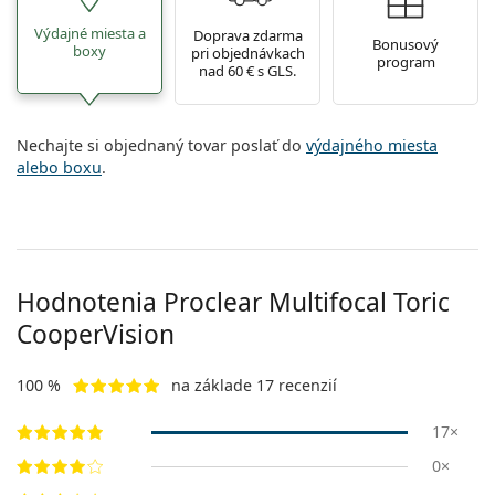
Výdajné miesta a
Doprava zdarma
Bonusový
boxy
pri objednávkach
program
nad 60 € s GLS.
Nechajte si objednaný tovar poslať do
výdajného miesta
alebo boxu
.
Hodnotenia Proclear Multifocal Toric
CooperVision
100 %
na základe 17 recenzií
17×
0×