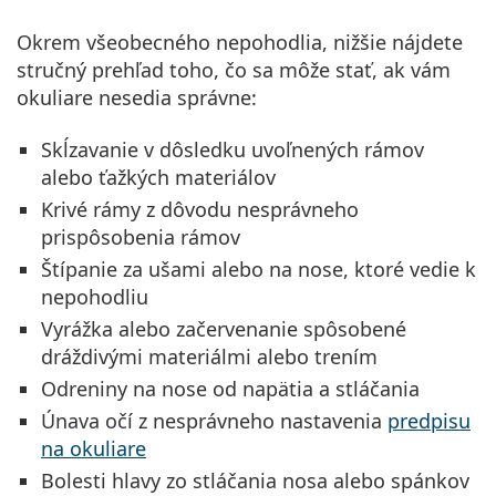
Okrem všeobecného nepohodlia, nižšie nájdete
stručný prehľad toho, čo sa môže stať, ak vám
okuliare nesedia správne:
Skĺzavanie
v dôsledku uvoľnených rámov
alebo ťažkých materiálov
Krivé
rámy
z dôvodu nesprávneho
prispôsobenia rámov
Štípanie
za ušami alebo na nose, ktoré vedie k
nepohodliu
Vyrážka
alebo začervenanie spôsobené
dráždivými materiálmi alebo trením
Odreniny na nose
od napätia a stláčania
Únava očí
z nesprávneho nastavenia
predpisu
na okuliare
Bolesti hlavy
zo stláčania nosa alebo spánkov