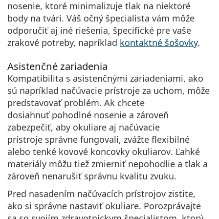
nosenie
, ktoré minimalizuje tlak na niektoré
body na tvári. Váš očný špecialista vám môže
odporučiť aj iné riešenia, špecifické pre vaše
zrakové potreby, napríklad
kontaktné šošovky
.
Asistenčné zariadenia
Kompatibilita s asistenčnými zariadeniami, ako
sú napríklad načúvacie prístroje za uchom, môže
predstavovať problém. Ak chcete
dosiahnuť pohodlné nosenie a zároveň
zabezpečiť, aby okuliare aj načúvacie
prístroje správne fungovali, zvážte
flexibilné
alebo tenké kovové koncovky okuliarov
. Ľahké
materiály môžu tiež zmierniť nepohodlie a tlak a
zároveň nenarušiť správnu kvalitu zvuku.
Pred nasadením načúvacích prístrojov zistite,
ako si správne nastaviť okuliare. Porozprávajte
sa so svojím zdravotníckym špecialistom, ktorý