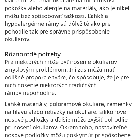
viac a môžu ťahať okuliare nadol. Citlivosť
pokožky alebo alergie na materiály, ako je nikel,
môžu tiež spôsobovať ťažkosti.
Ľahké a
hypoalergénne
rámy sú dôležité ako pre
pohodlie tak pre správne prispôsobenie
okuliarov.
Rôznorodé potreby
Pre niektorých môže byť nosenie okuliarov
zmyslovým problémom. Iní zas môžu mať
odlišné proporcie tváre, čo spôsobuje, že je pre
nich nosenie niektorých tradičných
rámov nepohodlné.
Ľahké materiály, polorámové okuliare, remienky
na hlavu alebo retiazky na okuliare, silikónové
nosové podložky
a ďalšie môžu zvýšiť pohodlie
pri nosení okuliarov. Okrem toho, nastaviteľné
nosové podložky môžu poskytnúť
prispôsobené