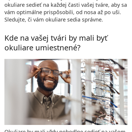
Persol
okuliare sedieť na každej časti vašej tváre, aby sa
vám optimálne prispôsobili, od nosa až po uši.
Prada
Sledujte, či vám okuliare sedia správne.
Všetky značky
Kde na vašej tvári by mali byť
okuliare umiestnené?
Okuliare by mali vždy pohodlne sedieť na vašom