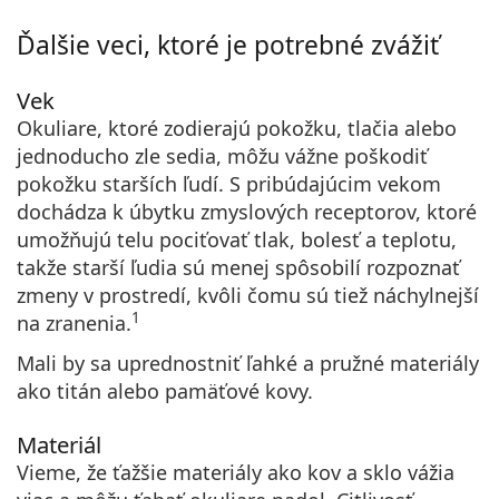
Ďalšie veci, ktoré je potrebné zvážiť
Vek
Okuliare, ktoré zodierajú pokožku, tlačia alebo
jednoducho zle sedia, môžu vážne poškodiť
pokožku starších ľudí. S pribúdajúcim vekom
dochádza k úbytku zmyslových receptorov, ktoré
umožňujú telu pociťovať tlak, bolesť a teplotu,
takže starší ľudia sú menej spôsobilí rozpoznať
zmeny v prostredí, kvôli čomu sú tiež náchylnejší
1
na zranenia.
Mali by sa uprednostniť ľahké a pružné materiály
ako titán alebo pamäťové kovy.
Materiál
Vieme, že ťažšie materiály ako kov a sklo vážia