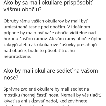
Ako by sa mali okuliare prispôsobiť
vášmu obočiu?
Obruby rámu vašich okuliarov by mali byť
umiestnené tesne pod obočím
. V ideálnom
prípade by malo byť vaše obočie viditeľné nad
hornou časťou rámov. Ak vám rámy obočie úplne
zakryjú alebo ak okuliarové šošovky presahujú
nad obočie, bude to pôsobiť trochu
neprirodzene.
Ako by mali okuliare sedieť na vašom
nose?
Správne zvolené okuliare
by mali sedieť na
mostíku (hornej časti) nosa
. Nemali by vás tlačiť,
kývať sa ani skĺzavať nadol, keď zdvihnete