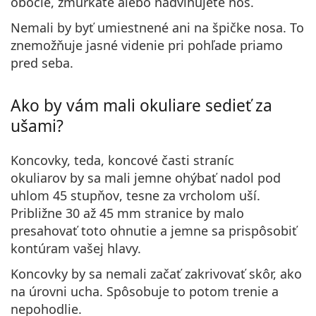
obočie, žmurkáte alebo nadvihujete nos.
Nemali by byť umiestnené ani na špičke nosa. To
znemožňuje jasné videnie pri pohľade priamo
pred seba.
Ako by vám mali okuliare sedieť za
ušami?
Koncovky, teda, koncové časti
straníc
okuliarov by sa mali jemne ohýbať nadol pod
uhlom 45 stupňov
, tesne za vrcholom uší.
Približne 30 až 45 mm stranice by malo
presahovať toto ohnutie a jemne sa prispôsobiť
kontúram vašej hlavy.
Koncovky by sa nemali začať zakrivovať skôr, ako
na úrovni ucha. Spôsobuje to potom trenie a
nepohodlie.