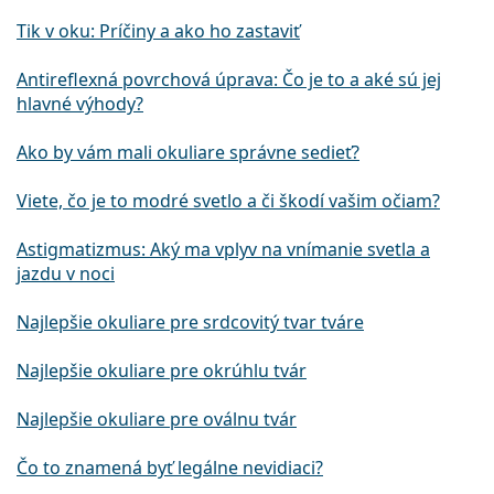
Tik v oku: Príčiny a ako ho zastaviť
Antireflexná povrchová úprava: Čo je to a aké sú jej
hlavné výhody?
Ako by vám mali okuliare správne sedieť?
Viete, čo je to modré svetlo a či škodí vašim očiam?
Astigmatizmus: Aký ma vplyv na vnímanie svetla a
jazdu v noci
Najlepšie okuliare pre srdcovitý tvar tváre
Najlepšie okuliare pre okrúhlu tvár
Najlepšie okuliare pre oválnu tvár
Čo to znamená byť legálne nevidiaci?