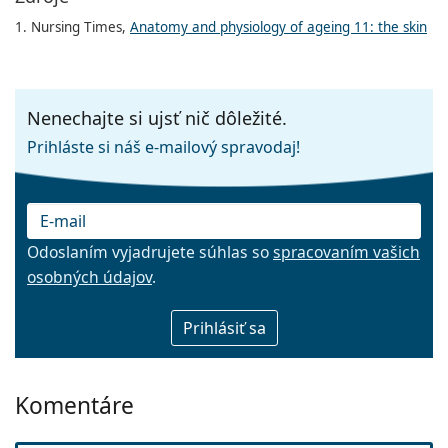
1. Nursing Times,
Anatomy and physiology of ageing 11: the skin
Nenechajte si ujsť nič dôležité.
Prihláste si náš e-mailový spravodaj!
Odoslaním vyjadrujete súhlas so
spracovaním vašich
osobných údajov
.
E-mail
Komentáre