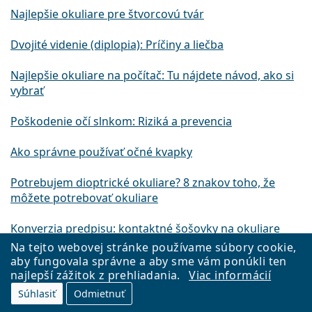
Najlepšie okuliare pre štvorcovú tvár
Dvojité videnie (diplopia): Príčiny a liečba
Najlepšie okuliare na počítač: Tu nájdete návod, ako si
vybrať
Poškodenie očí slnkom: Riziká a prevencia
Ako správne používať očné kvapky
Potrebujem dioptrické okuliare? 8 znakov toho, že
môžete potrebovať okuliare
Konverzia predpisu: kontaktné šošovky na okuliare
Na tejto webovej stránke používame súbory cookie,
Kontaktné šošovky vs. okuliare: Čo je lepšie?
aby fungovala správne a aby sme vám ponúkli ten
najlepší zážitok z prehliadania.
Viac informácií
Najlepšie slnečné okuliare pre oválnu tvár
Súhlasiť
Odmietnuť