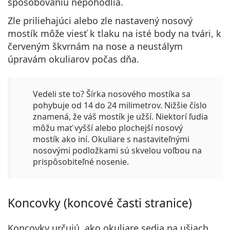
spôsobovaniu nepohodlia.
Zle priliehajúci alebo zle nastavený nosový
mostík môže viesť k tlaku na isté body na tvári, k
červeným škvrnám na nose a neustálym
úpravám okuliarov počas dňa.
Vedeli ste to?
Šírka nosového mostíka sa
pohybuje od 14 do 24 milimetrov. Nižšie číslo
znamená, že váš mostík je užší. Niektorí ľudia
môžu mať vyšší alebo plochejší nosový
mostík ako iní. Okuliare s nastaviteľnými
nosovými podložkami sú skvelou voľbou na
prispôsobiteľné nosenie.
Koncovky (koncové časti stranice)
Koncovky určujú, ako okuliare sedia na ušiach.