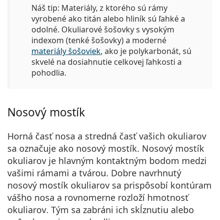
Náš tip:
Materiály, z ktorého sú rámy
vyrobené ako titán alebo hliník sú ľahké a
odolné. Okuliarové šošovky s vysokým
indexom (tenké šošovky) a moderné
materiály šošoviek
, ako je polykarbonát, sú
skvelé na dosiahnutie celkovej ľahkosti a
pohodlia.
Nosový mostík
Horná časť nosa a stredná časť vašich okuliarov
sa označuje ako nosový mostík. Nosový mostík
okuliarov je hlavným kontaktným bodom medzi
vašimi rámami a tvárou. Dobre navrhnutý
nosový mostík okuliarov sa
prispôsobí kontúram
vášho nosa a rovnomerne rozloží hmotnosť
okuliarov
. Tým sa zabráni ich skĺznutiu alebo