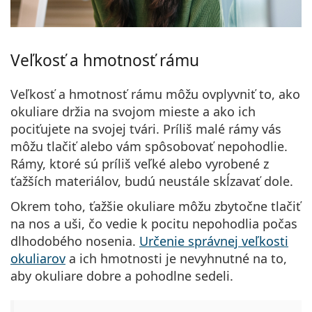
Veľkosť a hmotnosť rámu
Veľkosť a hmotnosť rámu môžu ovplyvniť to, ako
okuliare držia na svojom mieste a ako ich
pociťujete na svojej tvári
.
Príliš malé rámy vás
môžu tlačiť alebo vám spôsobovať nepohodlie
.
Rámy, ktoré sú príliš veľké alebo vyrobené z
ťažších materiálov, budú neustále skĺzavať dole.
Okrem toho,
ťažšie okuliare môžu zbytočne tlačiť
na nos a uši
, čo vedie k pocitu nepohodlia počas
dlhodobého nosenia.
Určenie správnej veľkosti
okuliarov
a ich hmotnosti je nevyhnutné na to,
aby okuliare dobre a pohodlne sedeli.