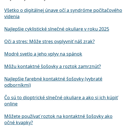
Všetko o digitálnej únave očí a syndróme počítačového
videnia
Najlepšie cyklistické slnečné okuliare v roku 2025
Oči a stres: Môže stres ovplyvniť náš zrak?
Modré svetlo a jeho vplyv na spánok
Môžu kontaktné šošovky a roztok zamrznúť?
Najlepšie farebné kontaktné šošovky (vybraté
odborníkmi)
Čo sú to dioptrické slnečné okuliare a ako si ich kúpiť
online
Môžete používať roztok na kontaktné šošovky ako
očné kvapky?