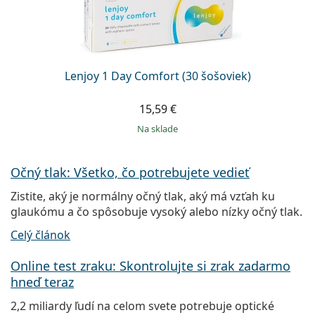
Lenjoy 1 Day Comfort (30 šošoviek)
15,59 €
na sklade
Očný tlak: Všetko, čo potrebujete vedieť
Zistite, aký je normálny očný tlak, aký má vzťah ku
glaukómu a čo spôsobuje vysoký alebo nízky očný tlak.
Celý článok
Online test zraku: Skontrolujte si zrak zadarmo
hneď teraz
2,2 miliardy ľudí na celom svete potrebuje optické