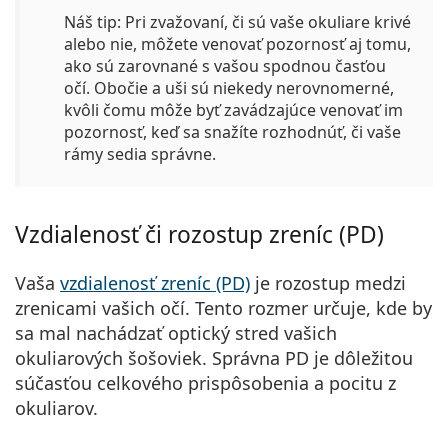
Náš tip
: Pri zvažovaní, či sú vaše okuliare krivé
alebo nie, môžete venovať pozornosť aj tomu,
ako sú zarovnané s vašou spodnou časťou
očí. Obočie a uši sú niekedy nerovnomerné,
kvôli čomu môže byť zavádzajúce venovať im
pozornosť, keď sa snažíte rozhodnúť, či vaše
rámy sedia správne.
Vzdialenosť či rozostup zreníc (PD)
Vaša
vzdialenosť zreníc (PD)
je rozostup medzi
zrenicami vašich očí. Tento rozmer určuje, kde by
sa mal nachádzať optický stred vašich
okuliarových šošoviek. Správna PD je dôležitou
súčasťou celkového prispôsobenia a pocitu z
okuliarov.