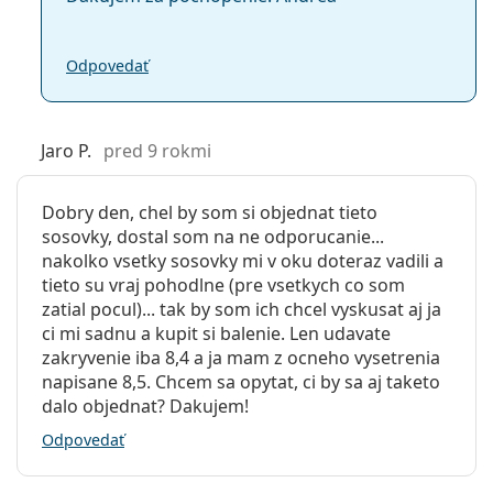
Iné jednodenné silikón-
Hmotnosť:
90 g
hydrogelové kontaktné šošovky
Ostatné
Odpovedať
Kategória:
Jednodenné
Acuvue Oasys 1-Day with HydraLuxe
Silikón-hydrogélové
Clariti 1 day
DAILIES Total 1
Kontaktné šošovky
Jaro P.
pred 9 rokmi
Precision1
Sférické a asférické šošovky
Dobry den, chel by som si objednat tieto
Súvisiace články z nášho blogu
sosovky, dostal som na ne odporucanie...
nakolko vsetky sosovky mi v oku doteraz vadili a
tieto su vraj pohodlne (pre vsetkych co som
Ako rozumieť predpisu na šošovky - dôležité
zatial pocul)... tak by som ich chcel vyskusat aj ja
parametre!
ci mi sadnu a kupit si balenie. Len udavate
Môžete sa sprchovať s nasadenými kontaktnými
zakryvenie iba 8,4 a ja mam z ocneho vysetrenia
šošovkami?
napisane 8,5. Chcem sa opytat, ci by sa aj taketo
Hydrogélové vs. silikón-hydrogélové kontaktné
dalo objednat? Dakujem!
šošovky
Odpovedať
UV filter v
kontaktných šošovkách
zvyšuje ochranu
rohovky pred nebezpečným ultrafialovým žiarením.