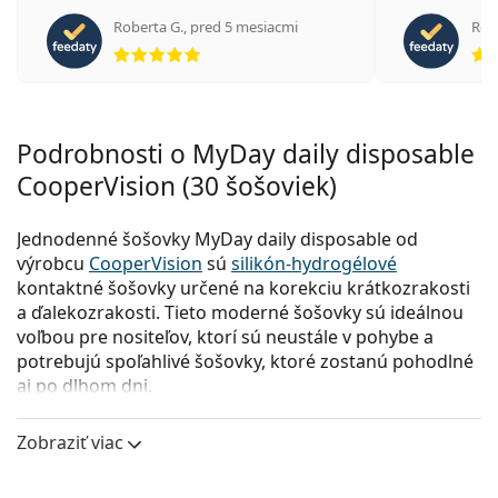
Roberta G.
,
pred 5 mesiacmi
Robe
hodnotenie 5 z 5
Podrobnosti o MyDay daily disposable
CooperVision (30 šošoviek)
Jednodenné šošovky MyDay daily disposable od
výrobcu
CooperVision
sú
silikón-hydrogélové
kontaktné šošovky určené na korekciu krátkozrakosti
a ďalekozrakosti. Tieto moderné šošovky sú ideálnou
voľbou pre nositeľov, ktorí sú neustále v pohybe a
potrebujú spoľahlivé šošovky, ktoré zostanú pohodlné
aj po dlhom dni.
Vďaka technológii Aquaform a systému neutralizácie
Zobraziť viac
aberácií poskytujú kontaktné šošovky MyDay
dlhotrvajúcu hydratáciu a zároveň zaručujú vysokú
priedušnosť a vynikajúcu vizuálnu čistotu.