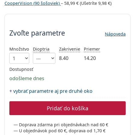
Persol
CooperVision (90 šošoviek)
–
58,99 €
(Ušetríte
9,98 €
)
Prada
Zvoľte parametre
Všetky značky
Zvoľte parametre
Nápoveda
Množstvo
Dioptria
Zakrivenie
Priemer
8.40
14.20
Dostupnosť
odošleme dnes
+ vybrať parametre aj pre druhé oko
Pridať do košíka
Doprava zdarma pri objednávkach nad 60 €
U objednávok pod 60 €, doprava od 1,70 €