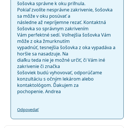
šošovka správne k oku priľnula.
Pokiaľ zvolíte nesprávne zakrivenie, šošovka
sa môže v oku posúvať a
následne až nepríjemne rezať. Kontaktná
šošovka so správnym zakrivením
Vám perfektné sedí. Voľnejšia šošovka Vám
môže z oka žmurknutím
vypadnúť, tesnejšia šošovka z oka vypadáva a
horšie sa nasadzuje. Na
diaľku teda nie je možné určiť, či Vám iné
zakrivenie či značka
šošoviek budú vyhovovať, odporúčame
konzultáciu s očným lekárom alebo
kontaktológom. Ďakujem za
pochopenie. Andrea
Odpovedať