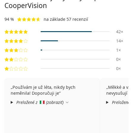
CooperVision
94 %
na základe 57 recenzií
42×
14×
1×
0×
0×
Používám je už léta, nikdy bych
Měkké a vždy
neměnila! Doporučuji je
nevysušují oč
Preložené z
(
zobraziť
)
Preložené 