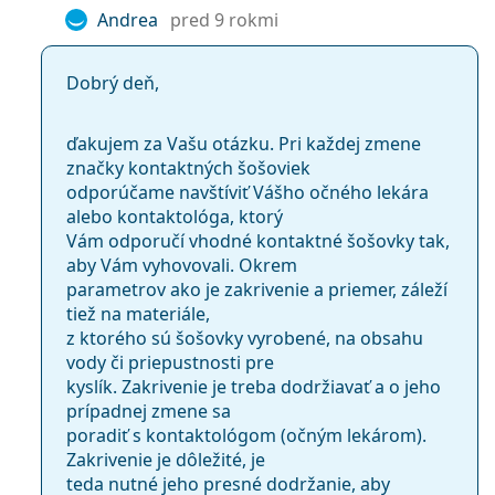
Šošovky však nezakrývajú celú oblasť oka, a preto je
Andrea
pred 9 rokmi
kombinácia kontaktných šošoviek s UV filtrom a
slnečných okuliarov
ideálnou ochranou pred škodlivým
UV žiarením.
Dobrý deň,
Najčastejšie sa predáva s očnými kvapkami
Solunate
Eye Drops 15 ml
.
ďakujem za Vašu otázku. Pri každej zmene
značky kontaktných šošoviek
Ide o zdravotnícku pomôcku. Pred použitím si
odporúčame navštíviť Vášho očného lekára
prečítajte pokyny.
alebo kontaktológa, ktorý
Vám odporučí vhodné kontaktné šošovky tak,
aby Vám vyhovovali. Okrem
parametrov ako je zakrivenie a priemer, záleží
tiež na materiále,
z ktorého sú šošovky vyrobené, na obsahu
vody či priepustnosti pre
kyslík. ​Zakrivenie je treba dodržiavať a o jeho
prípadnej zmene sa
poradiť s kontaktológom (očným lekárom).
Zakrivenie je dôležité, je
teda nutné jeho presné dodržanie, aby