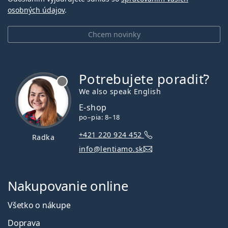
osobných údajov
.
Chcem novinky
Potrebujete poradiť?
je offline
We also speak English
E-shop
po–pia: 8–18
+421 220 924 452
Radka
info@lentiamo.sk
Nakupovanie online
Všetko o nákupe
Doprava