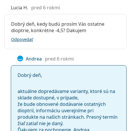
Tých, ktorí potrebujú vysoko výkonné šošovky.
UV filter:
Áno
Lucia H.
pred 6 rokmi
Tých, ktorí trávia čas vonku alebo v klimatizovaných
Silikón-
Áno
priestoroch a potrebujú kontaktné šošovky, ktoré
hydrogélové:
sú zároveň hydratujúce a priedušné.
Dobrý deň, kedy budú prosím Vás ostatne
Tých, ktorí majú krátkozrakosť alebo ďalekozrakosť.
dioptrie, konkrétne -4,5? Dakujem
Používanie
Odpovedať
Expirácia:
Najmenej 35 mesiacov
Často kladené otázky
Zafarbenie pre
Áno
manipuláciu:
Andrea
pred 6 rokmi
Ako dlho môžete nosiť MyDay daily disposable?
So šošovkami sa
Nie
môže spať:
Dobrý deň,
Indikátor líc-
Nie
Môžete spať v MyDay daily disposable?
rub:
aktuálne dopredávame varianty, ktoré sú na
sklade dostupné, v prípade,
Balenie
Aký je rozdiel medzi balením 30 kusov a balením
že bude obnovené dodávanie ostatných
Výrobca:
CooperVision
90 kusov MyDay daily disposable?
dioptrií, informáciu uverejníme pri
produkte na našich stránkach. Presný termín
Šošoviek v
30
žiaľ zatiaľ nie je daný.
krabičke:
Ďakujem za pochopenie. Andrea