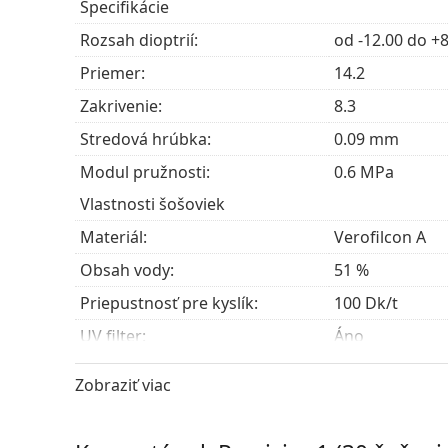
Špecifikácie
Pre nositeľov s krátkozrakosťou (myopia) aleb
Pre tých, ktorí uprednostňujú praktické jedno
Rozsah dioptrií:
od -12.00 do +8
kontaktné šošovky len príležitostne.
Priemer:
14.2
Pre tých, ktorí hľadajú hydratujúce šošovky z
Pre tých, ktorí hľadajú kontaktné šošovky s vy
Zakrivenie:
8.3
Stredová hrúbka:
0.09 mm
Často kladené otázky
Modul pružnosti:
0.6 MPa
Vlastnosti šošoviek
Ako dlho to môžete nosiť Precision1?
Materiál:
Verofilcon A
Obsah vody:
51 %
Môžete spať s Precision1?
Priepustnosť pre kyslík:
100 Dk/t
UV filter:
Áno
Aký je rozdiel medzi balením 30 kusov a bal
Silikón-hydrogélové:
Áno
Zobraziť viac
Používanie
Ďalšie jednodenné silikón-hyd
Expirácia:
Najmenej 61 m