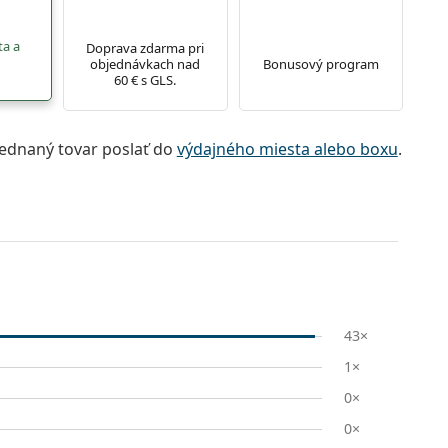
ta a
Doprava zdarma pri
objednávkach nad
Bonusový program
60 € s GLS.
jednaný tovar poslať do
výdajného miesta alebo boxu
.
43×
1×
0×
0×