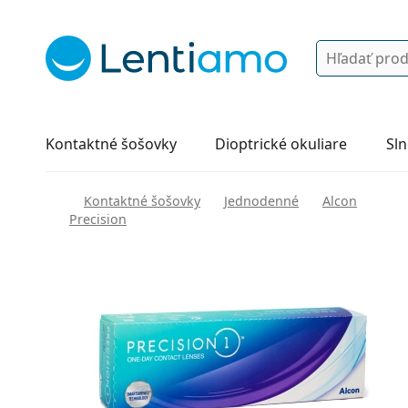
Vyhľadávanie
Prihlásenie
Navigácia webu
Roztoky
Všetko o nákupe
Kontaktné šošovky
Dioptrické okuliare
Sln
Kontaktné šošovky
Jednodenné
Alcon
Precision