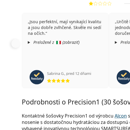
Jsou perfektní, mají vynikající kvalitu
Určitě
a jsou dobře zvlhčené. Skvěle mi sedí
jednodu
na očích.
doručen
Preložené z
(
zobraziť
)
Prelo
Sabrina G.
,
pred 12 dňami
hodnotenie 5 z 5
Podrobnosti o Precision1 (30 šošov
Kontaktné šošovky Precision1 od výrobcu
Alcon
s
nosenie s dostatočnou hydratáciou za dostupnú 
vybavené inovatívnou technológiou SMARTSURFACE,