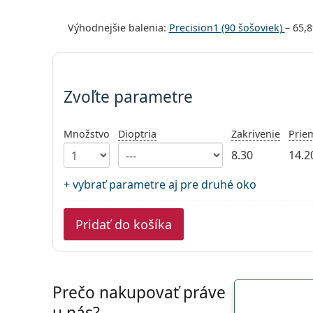
Výhodnejšie balenia:
Precision1 (90 šošoviek)
–
65,8
Zvoľte parametre
Zvoľte parametre
Množstvo
Dioptria
Zakrivenie
Prie
8.30
14.2
+ vybrať parametre aj pre druhé oko
Pridať do košíka
Prečo nakupovať práve
u nás?