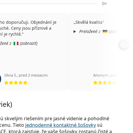
0×
 ho doporučuji. Objednání je
Skvělá kvalita
ché. Ceny jsou příznivé a
Preložené z
(
zobraziť
)
í je rychlé.
žené z
(
zobraziť
)
Silvia S.
,
pred 2 mesiacmi
Anonym
,
pred 4 mesi
hodnotenie 5 z 5
hodnote
iek)
ú skvelým riešením pre jasné videnie a pohodlné
cenu. Tieto
jednodenné kontaktné šošovky
sú
 ktorá zaisťuje, že vaše šošovky zostanú čisté a