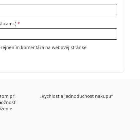
slicami.)
*
erejnením komentára na webovej stránke
 som pri
Rychlost a jednoduchost nakupu
možnosť
íženie