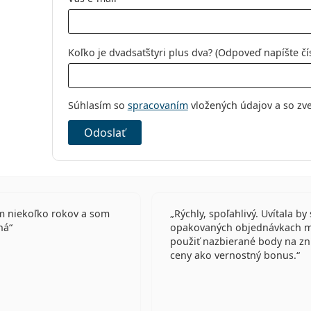
Koľko je dvadsaťštyri plus dva? (Odpoveď napíšte čí
Súhlasím so
spracovaním
vložených údajov a so zv
Odoslať
 niekoľko rokov a som
Rýchly, spoľahlivý. Uvítala by
ná
opakovaných objednávkach 
použiť nazbierané body na zn
ceny ako vernostný bonus.