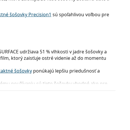
tné šošovky Precision1
sú spoľahlivou voľbou pre
RFACE udržiava 51 % vlhkosti v jadre šošovky a
 film, ktorý zaisťuje ostré videnie až do momentu
taktné šošovky
ponúkajú lepšiu priedušnosť a
mu používaniu sú tieto šošovky vhodné ako pre
ov kontaktných šošoviek.
 UVA a 99 % UVB žiarenia, čím poskytuje dodatočnú