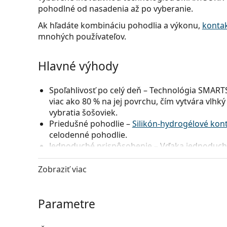
pohodlné od nasadenia až po vyberanie.
Ak hľadáte kombináciu pohodlia a výkonu,
kontak
mnohých používateľov.
Hlavné výhody
Spoľahlivosť po celý deň
– Technológia SMARTSU
viac ako 80 % na jej povrchu, čím vytvára vlhký
vybratia šošoviek.
Priedušné pohodlie
–
Silikón-hydrogélové kon
celodenné pohodlie.
Jednoduché prispôsobenie
– Vďaka jednoduché
skúsených, tak aj pre začínajúcich používateľ
UV ochrana
– UV filter 1. triedy blokuje 93 %
Zobraziť viac
ochranu.
Parametre
Pre koho sú Precision1 určené?