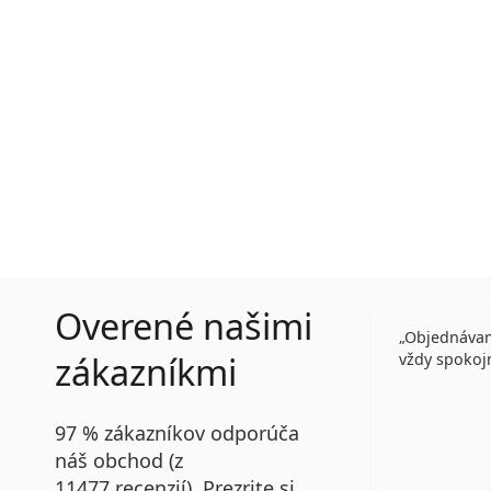
Overené našimi
Objednávam
zákazníkmi
vždy spokoj
97 % zákazníkov odporúča
náš obchod (z
11477 recenzií). Prezrite si