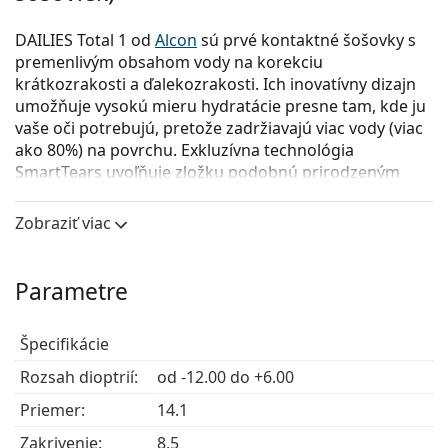
DAILIES Total 1 od
Alcon
sú prvé kontaktné šošovky s
premenlivým obsahom vody na korekciu
krátkozrakosti a ďalekozrakosti. Ich inovatívny dizajn
umožňuje vysokú mieru hydratácie presne tam, kde ju
vaše oči potrebujú, pretože zadržiavajú viac vody (viac
ako 80%) na povrchu. Exkluzívna technológia
SmartTears uvoľňuje zložku podobnú prirodzeným
slzám, ktorá prispieva k stabilizácii slzného filmu tým,
že znižuje odparovanie vlhkosti. Tieto kontaktné
Zobraziť viac
šošovky sú vyrobené z moderného silikón-
hydrogélového materiálu, ktorý zaisťuje úžasnú
priepustnosť kyslíka a hodvábne jemný pocit, ktorý
Parametre
trvá po celý deň.
Okrem
sférických kontaktných šošoviek
DAILIES Total
Špecifikácie
1, nájdete od výrobcu Alcon v produktovom rade
Rozsah dioptrií:
od -12.00 do +6.00
DAILIES
širokú ponuku ďalších kontaktných šošoviek
určených na korekciu všetkých bežných zrakových
Priemer:
14.1
chýb, ako je astigmatizmus a presbyopia.
Zakrivenie:
8.5