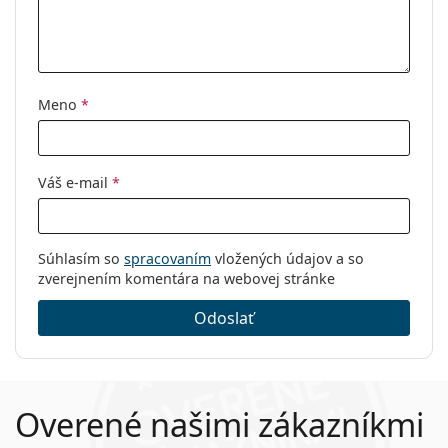
Meno
*
Váš e-mail
*
Súhlasím so
spracovaním
vložených údajov a so
zverejnením komentára na webovej stránke
Odoslať
Overené našimi zákazníkmi