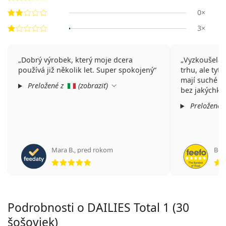
0×
3×
Dobrý výrobek, který moje dcera
Vyzkoušela 
používá již několik let. Super spokojený
trhu, ale tyto
mají suché oč
Preložené z
(
zobraziť
)
bez jakýchko
Preložené 
Mara B.
,
pred rokom
Ber
hodnotenie 5 z 5
Podrobnosti o DAILIES Total 1 (30
šošoviek)