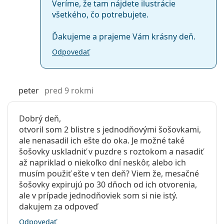
Veríme, že tam nájdete ilustrácie
všetkého, čo potrebujete.
Ďakujeme a prajeme Vám krásny deň.
Odpovedať
peter
pred 9 rokmi
Dobrý deň,
otvoril som 2 blistre s jednodňovými šošovkami,
ale nenasadil ich ešte do oka. Je možné také
šošovky uskladniť v puzdre s roztokom a nasadiť
až napriklad o niekoľko dní neskôr, alebo ich
musím použiť ešte v ten deň? Viem že, mesačné
šošovky expirujú po 30 dňoch od ich otvorenia,
ale v prípade jednodňoviek som si nie istý.
dakujem za odpoveď
Odpovedať