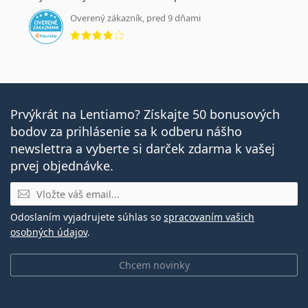
Overený zákazník, pred 9 dňami
hodnotenie 4 z 5
Prvýkrát na Lentiamo? Získajte 50 bonusových
bodov za prihlásenie sa k odberu nášho
newslettra a vyberte si darček zdarma k vašej
prvej objednávke.
E-mail
Odoslaním vyjadrujete súhlas so
spracovaním vašich
osobných údajov
.
Chcem novinky