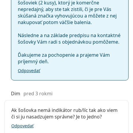
šošoviek (2 kusy), ktorý je komerčne
príležitostiach.
nepredajný, aby ste tak zistili, či je pre Vás
skúšaná značka vyhovujúcou a môžete z nej
Často kladené otázky o kontaktných
nakupovať potom väčšie balenia.
šošovkách DAILIES Total 1
Následne a na základe predpisu na kontaktné
šošovky Vám radi s objednávkou pomôžeme.
Ako dlho môžete nosiť kontaktné šošovky
DAILIES Total 1?
Ďakujeme za pochopenie a prajeme Vám
príjemný deň.
Odpovedať
Čo sa stane, keď nosíte jednodenné kontaktné
šošovky dlhšie ako jeden deň?
Dim
pred 3 rokmi
Môžete spať s kontaktnými šošovkami DAILIES
Total 1?
Ak šošovka nemá indikátor rub/líc tak ako viem
či si ju nasadzujem správne? Je to jedno?
DAILIES Total 1 vs Acuvue Oasys 1-Day: Ktoré sú
Odpovedať
lepšie?