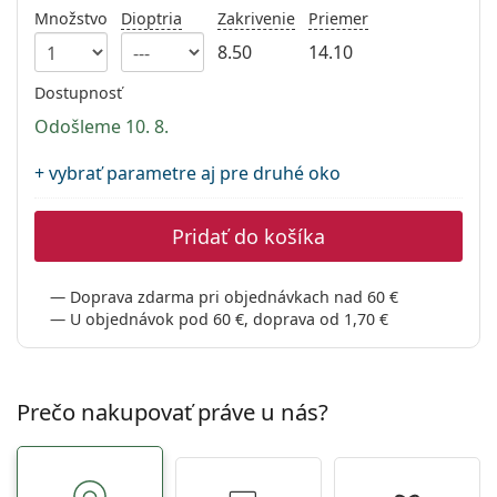
Gucci
Všetky roztoky
Množstvo
Dioptria
Zakrivenie
Priemer
je onli
Všetky značky
Persol
8.50
14.10
Dostupnosť
Prada
Odošleme 10. 8.
Všetky značky
+ vybrať parametre aj pre druhé oko
Pridať do košíka
Doprava zdarma pri objednávkach nad 60 €
U objednávok pod 60 €, doprava od 1,70 €
Prečo nakupovať práve u nás?