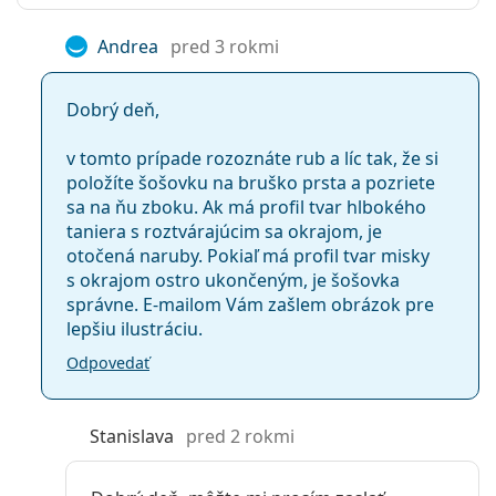
Andrea
pred 3 rokmi
Aký je rozdiel medzi DAILIES Total 1 (30
šošoviek), DAILIES Total 1 (90 šošoviek) a
Dobrý deň,
DAILIES Total 1 (180 šošoviek)?
v tomto prípade rozoznáte rub a líc tak, že si
položíte šošovku na bruško prsta a pozriete
Ostatné jednodenné kontaktné šošovky
sa na ňu zboku. Ak má profil tvar hlbokého
taniera s roztvárajúcim sa okrajom, je
otočená naruby. Pokiaľ má profil tvar misky
Najčastejšie sa predáva s očnými kvapkami
Solunate
s okrajom ostro ukončeným, je šošovka
Eye Drops 15 ml
.
správne. E-mailom Vám zašlem obrázok pre
Ide o zdravotnícku pomôcku. Pred použitím si
lepšiu ilustráciu.
prečítajte pokyny.
Odpovedať
Stanislava
pred 2 rokmi