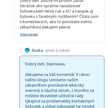
Dobrý deň ,môžte mi prosím zaslať
obrázok ako správne nasadzovať
šošovku,keď nemá rub a líc? a naopak aj
šošovku s farebným rozlíšením? Čítala som
v komentároch, ako to ponúkate inému
zákazníkovi.dakujem pekne.
Odpovedať
Radka
pred 2 rokmi
Dobrý deň, Stanislava,
ďakujeme za Váš komentár. V rámci
nášho blogu Lentiamo naším
zákazníkom ponúkame lekársky
overený a náučný obsah, z ktorého sa
môžete dozvedieť užitočné rady
týkajúce sa problematiky kontaktných
šošoviek a získať odpovede na mnohé