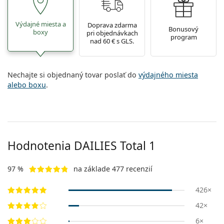
Výdajné miesta a
Doprava zdarma
Bonusový
boxy
pri objednávkach
program
nad 60 € s GLS.
Nechajte si objednaný tovar poslať do
výdajného miesta
alebo boxu
.
Hodnotenia DAILIES Total 1
97 %
na základe 477 recenzií
426×
42×
6×