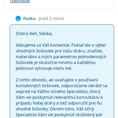
zakaždým, keď ich potrebujete.
Odpovedať
manipuláciu:
Koniec suchých očí
– špeciálna technológia
SmartTears, inšpirovaná prirodzenými slzami,
So šošovkami sa
Nie
Radka
pred 2 rokmi
zaisťuje stálu hydratáciu počas nosenia kontaktných
môže spať:
šošoviek.
Indikátor líc-
Nie
Dobrý deň, Slávka,
rub:
Pre koho sú kontaktné šošovky
Balenie
ďakujeme za Váš komentár. Pokiaľ ide o výber
DAILIES Total 1 určené?
vhodných šošoviek pre Vašu dcéru, značiek,
Výrobca:
Alcon
materiálov a iných parametrov jednodenných
DAILIES Total 1 sú mäkké jednodenné kontaktné
Šošoviek v
30
šošoviek je skutočne mnoho a každému
šošovky určené pre nositeľov, ktorí:
krabičke:
jedincovi vyhovuje niečo iné.
trpia
myopiou (krátkozrakosťou)
alebo
hyperopiou
Hmotnosť:
71 g
Z tohto dôvodu, ak uvažujete o používaní
(ďalekozrakosťou)
Ostatné
kontaktných šošoviek, odporúčame obrátiť sa
dávajú prednosť jednodenným kontaktným
vopred na Vášho očného špecialistu, ktorý
Kategória:
šošovkám, ktoré nevyžadujú žiadnu údržbu.
Jednodenné
Vám vie poskytnúť relevantnú konzultáciu k
majú citlivé oči alebo trpia
syndrómom suchého
Silikón-hydrogélové
prípadu Vašej dcéry a tiež odporučiť pre ňu
oka.
Kontaktné šošovky
vhodné šošovky. Okrem toho, Váš očný
nosia kontaktné šošovky len príležitostne, napríklad
Sférické a asférické šošovky
špecialista Vám vie poskytnúť skúšobný pár
pri športe, na cestách alebo pri zvláštnych