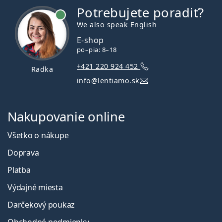
Potrebujete poradiť?
je online
We also speak English
E-shop
po–pia: 8–18
+421 220 924 452
Radka
info@lentiamo.sk
Nakupovanie online
Všetko o nákupe
Doprava
Platba
Výdajné miesta
Darčekový poukaz
Obchodné podmienky