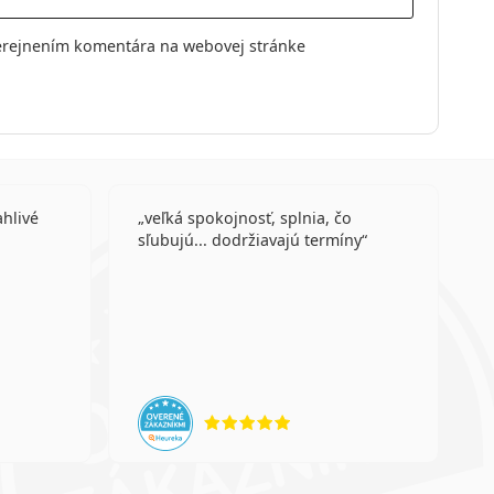
erejnením komentára na webovej stránke
ahlivé
veľká spokojnosť, splnia, čo
sľubujú... dodržiavajú termíny
enie 4 z 5
hodnotenie 5 z 5