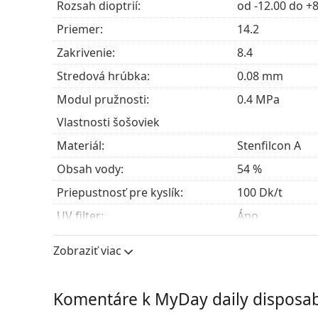
Tých, ktorí majú krátkozrakosť alebo ďalekozr
Rozsah dioptrií:
od -12.00 do +8
Priemer:
14.2
Často kladené otázky
Zakrivenie:
8.4
Stredová hrúbka:
0.08 mm
Ako dlho môžete nosiť MyDay daily disposab
Modul pružnosti:
0.4 MPa
Vlastnosti šošoviek
Môžete spať v MyDay daily disposable?
Materiál:
Stenfilcon A
Obsah vody:
54 %
Aký je rozdiel medzi balením 30 kusov a bal
Priepustnosť pre kyslík:
100 Dk/t
UV filter:
Áno
Iné jednodenné silikón-hydrog
Silikón-hydrogélové:
Áno
Zobraziť viac
Používanie
Acuvue Oasys 1-Day with HydraLuxe
Expirácia:
Najmenej 47 m
Clariti 1 day
Komentáre k MyDay daily disposab
DAILIES Total 1
Zafarbenie pre manipuláciu:
Áno