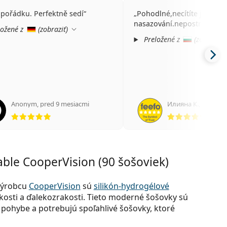
 pořádku. Perfektně sedí
Pohodlné,necítíte je při
nasazování.nepostradateln
ožené z
(
zobraziť
)
Preložené z
(
zobraziť
)
Anonym
,
pred 9 mesiacmi
Илияна К.
,
pred r
hodnotenie 5 z 5
hodno
ble CooperVision (90 šošoviek)
výrobcu
CooperVision
sú
silikón-hydrogélové
osti a ďalekozrakosti. Tieto moderné šošovky sú
v pohybe a potrebujú spoľahlivé šošovky, ktoré