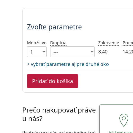
Zvoľte parametre
Zvoľte parametre
Množstvo
Dioptria
Zakrivenie
Prie
8.40
14.2
+ vybrať parametre aj pre druhé oko
Pridať do košíka
Prečo nakupovať práve
u nás?
Pretože pre vás máme jedinečné
Výdajné mies