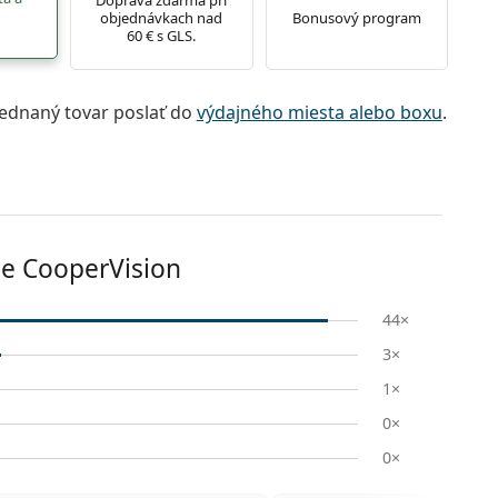
objednávkach nad
Bonusový program
60 € s GLS.
jednaný tovar poslať do
výdajného miesta alebo boxu
.
e CooperVision
44×
3×
1×
0×
0×