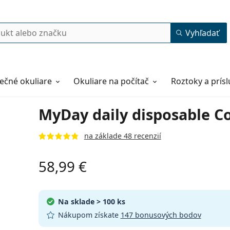
Vyhľadať
ečné okuliare
Okuliare na počítač
Roztoky a prís
MyDay daily disposable Co
na základe 48 recenzií
58,99 €
Na sklade
> 100 ks
Nákupom získate
147 bonusových bodov