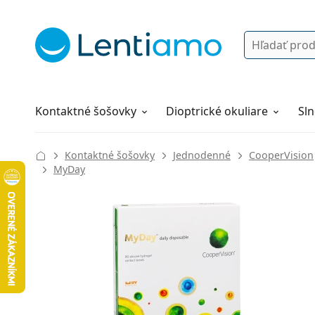
Vyhľadávanie
Prihlásenie
Navigácia webu
Roztoky
Všetko o nákupe
Kontaktné šošovky
Dioptrické okuliare
Sln
Kontaktné šošovky
Jednodenné
CooperVision
MyDay