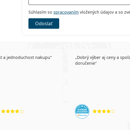
Súhlasím so
spracovaním
vložených údajov a so zv
Odoslať
st a jednoduchost nakupu
Dobrý výber aj ceny a spoľ
doručenie
hodnotenie 4 z 5
hodnot