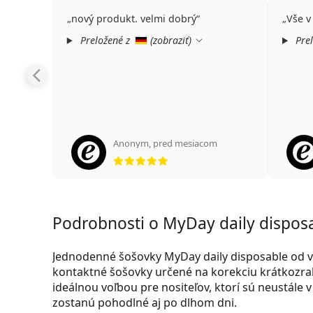
nový produkt. velmi dobrý
Vše v
Preložené z
(
zobraziť
)
Prel
Anonym
,
pred mesiacom
hodnotenie 5 z 5
Podrobnosti o MyDay daily disposa
Jednodenné šošovky MyDay daily disposable od 
kontaktné šošovky určené na korekciu krátkozrak
ideálnou voľbou pre nositeľov, ktorí sú neustále 
zostanú pohodlné aj po dlhom dni.