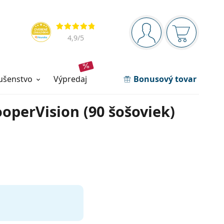
Navigačný panel
Hodnotenia
ste prihlásení
Nákupný ko
4,9
/5
lušenstvo
výpredaj
Bonusový tovar
operVision (90 šošoviek)