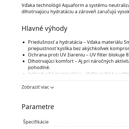
Vďaka technológii Aquaform a systému neutraliz
dlhotrvajúcu hydratáciu a zároveň zaručujú vysok
Hlavné výhody
Priedušnosť a hydratácia
– Vďaka materiálu Sma
priepustnosť kyslíka bez akýchkoľvek kompro
Ochrana proti UV žiareniu
– UV filter blokuje 
Dlhotrvajúci komfort
– Aj pri náročných aktivi
pohodlné.
Jednoduchá manipulácia
– Veľmi mäkké a veľmi
Moderný dizajn
– Hladký povrch a zaoblené hr
Zobraziť viac
Pre koho sú MyDay daily disposab
Parametre
Tých, ktorí potrebujú vysoko výkonné šošovky
Tých, ktorí trávia čas vonku alebo v klimatiz
Špecifikácie
ktoré sú zároveň hydratujúce a priedušné.