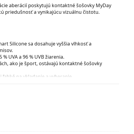
ácie aberácií poskytujú kontaktné šošovky MyDay
ú priedušnosť a vynikajúcu vizuálnu čistotu.
rt Silicone sa dosahuje vyššia vlhkosť a
misov.
85 % UVA a 96 % UVB žiarenia.
tách, ako je šport, ostávajú kontaktné šošovky
 ľahké na vkladanie a vyberanie.
any pre väčší komfort a minimálne trenie.
le určené?
.
ovaných priestoroch a potrebujú kontaktné šošovky,