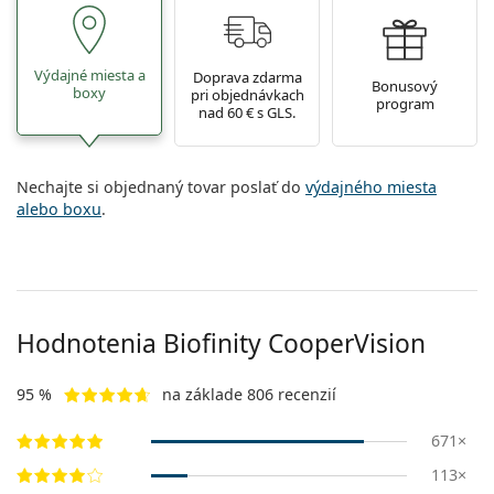
Výdajné miesta a
Doprava zdarma
Bonusový
boxy
pri objednávkach
program
nad 60 € s GLS.
Nechajte si objednaný tovar poslať do
výdajného miesta
alebo boxu
.
Hodnotenia Biofinity CooperVision
95 %
na základe 806 recenzií
671×
113×