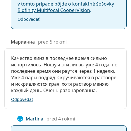
v tomto prípade pôjde o kontaktné šošovky
Biofinity Multifocal CooperVision
.
Odpovedať
Марианна
pred 5 rokmi
Качество линз в последнее время сильно
испортилось. Ношу я эти линзы уже 4 года, но
последнее время они рвутся через 1 неделю.
Уже 4 пары подряд. Скручиваются в растворе
и искривляются края, хотя раствор меняю
каждый день. Очень разочарованна.
Odpovedať
Martina
pred 4 rokmi