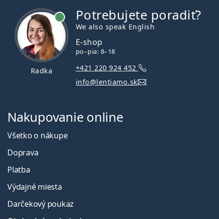
Potrebujete poradiť?
je online
We also speak English
E-shop
po–pia: 8–18
+421 220 924 452
Radka
info@lentiamo.sk
Nakupovanie online
Všetko o nákupe
Doprava
Platba
Výdajné miesta
Darčekový poukaz