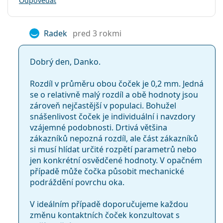
Odpovedať
Radek
pred 3 rokmi
Dobrý den, Danko.
Rozdíl v průměru obou čoček je 0,2 mm. Jedná
se o relativně malý rozdíl a obě hodnoty jsou
zároveň nejčastější v populaci. Bohužel
snášenlivost čoček je individuální i navzdory
vzájemné podobnosti. Drtivá většina
zákazníků nepozná rozdíl, ale část zákazníků
si musí hlídat určité rozpětí parametrů nebo
jen konkrétní osvědčené hodnoty. V opačném
případě může čočka působit mechanické
podráždění povrchu oka.
V ideálním případě doporučujeme každou
změnu kontaktních čoček konzultovat s