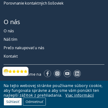
Porovnanie kontaktných šošoviek
O nás
O nás
Náš tím
Prečo nakupovať u nás
Kontakt
Facebooku
Instagrame
YouTube
LinkedIn
Hodnotenia
Sme na
Na tejto webovej stránke používame súbory cookie,
aby fungovala správne a aby sme vám ponúkli ten
najlepší zážitok z prehliadania.
Viac informácií
Súhlasiť
Odmietnuť