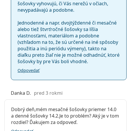
Purpose 360 ml s puzdrom
.
šošovky vyhovujú, či Vás nerežú v očiach,
nevypadávajú a podobne.
Ide o zdravotnícku pomôcku. Pred použitím si
prečítajte pokyny.
Jednodenné a napr. dvojtýždenné či mesačné
alebo tiež štvrťročné šošovky sa líšia
vlastnosťami, materiálom a podobne
(vzhľadom na to, že sú určené na iné spôsoby
použitia a inú periódu výmeny), takto na
diaľku preto žiaľ nie je možné odhadnúť, ktoré
šošovky by pre Vás boli vhodné.
Odpovedať
Danka D.
pred 3 rokmi
Dobrý deň,mém mesačné šošovky priemer 14.0
a denné šošovky 14.2.Je to problém? Aký je v tom
rozdiel? Ďakujem za odpoveď.