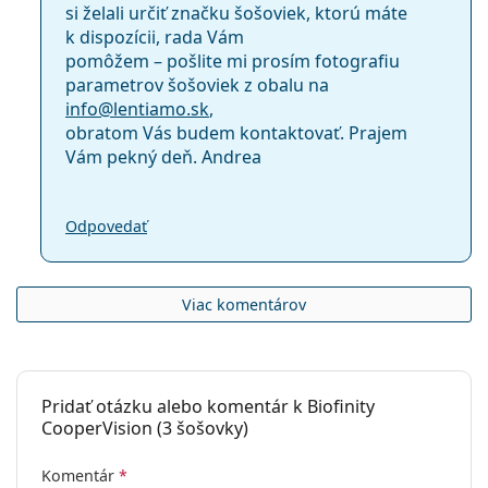
si želali určiť značku šošoviek, ktorú máte
k dispozícii, rada Vám
pomôžem – pošlite mi prosím fotografiu
parametrov šošoviek z obalu na
info@
lentiamo.sk
,
obratom Vás budem kontaktovať. Prajem
Vám pekný deň. Andrea
Odpovedať
Viac komentárov
Pridať otázku alebo komentár k Biofinity
CooperVision (3 šošovky)
Komentár
*