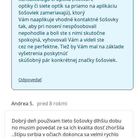
optiky či siete optík sa priamo na aplikáciu
šošoviek zameriavajú), ktorý
Vám naaplikuje vhodné kontaktné šošovky
tak, aby pri nosení nespôsobovali
nepohodlie a boli ste s nimi skutočne
spokojná, vyhovovali Vám a videli ste
cez ne perfektne. Tiež by Vám mal na základe
vyšetrenia poskytnúť
skúšobný pár konkrétnej značky šošoviek.
Odpovedať
Andrea S.
pred 8 rokmi
Dobrý deň použivam tieto šošovky dlhšiu dobu
no musim povedat ze sa ich kvalita dosť zhoršila
..štípu svrbia v očiach dokonca sa velmi rychlo