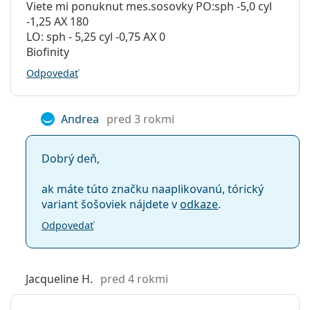
Viete mi ponuknut mes.sosovky PO:sph -5,0 cyl
-1,25 AX 180
LO: sph - 5,25 cyl -0,75 AX 0
Biofinity
Odpovedať
Andrea
pred 3 rokmi
Dobrý deň,
ak máte túto značku naaplikovanú, tórický
variant šošoviek nájdete v
odkaze
.
Odpovedať
Jacqueline H.
pred 4 rokmi