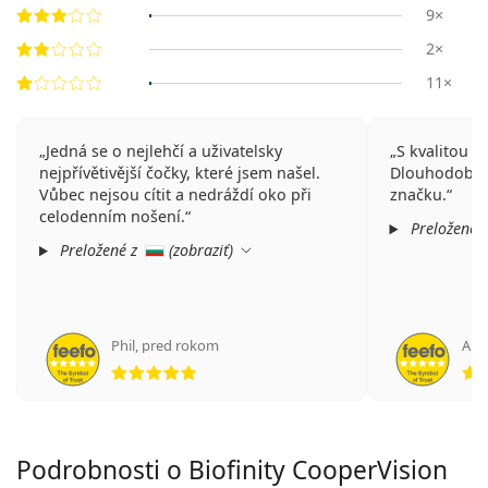
9×
2×
11×
Jedná se o nejlehčí a uživatelsky
S kvalitou č
nejpřívětivější čočky, které jsem našel.
Dlouhodobě 
Vůbec nejsou cítit a nedráždí oko při
značku.
celodenním nošení.
Preložené 
Preložené z
(
zobraziť
)
Phil
,
pred rokom
An
hodnotenie 5 z 5
Podrobnosti o Biofinity CooperVision