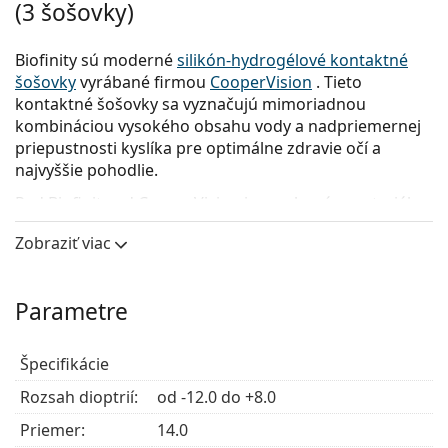
(3 šošovky)
Biofinity sú moderné
silikón-hydrogélové kontaktné
šošovky
vyrábané firmou
CooperVision
. Tieto
kontaktné šošovky sa vyznačujú mimoriadnou
kombináciou vysokého obsahu vody a nadpriemernej
priepustnosti kyslíka pre optimálne zdravie očí a
najvyššie pohodlie.
Rad Biofinity od CooperVision je vyrobená z materiálu
Comfilcon A, prirodzene zmáčivá a mimoriadne
Zobraziť viac
hydrofilná látka, ktorá zaisťuje dlhotrvajúcu vlhkosť,
aby oči zostali svieže a zdravé po celý deň.
Kontaktné šošovky Biofinity
sú navrhnuté na
Parametre
každodenné nosenie s mesačnou periódou výmeny
pre dokonalú rovnováhu medzi pohodlím a kvalitou.
Špecifikácie
Po konzultácii s očným lekárom ich možno nosiť
nepretržite až šesť nocí a sedem dní.
Rozsah dioptrií:
od -12.0 do +8.0
Priemer:
14.0