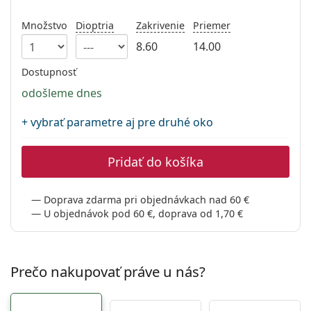
Gucci
Všetky roztoky
je onli
Všetky značky
Množstvo
Dioptria
Zakrivenie
Priemer
Persol
8.60
14.00
Prada
Dostupnosť
Všetky značky
odošleme dnes
+ vybrať parametre aj pre druhé oko
Pridať do košíka
Doprava zdarma pri objednávkach nad 60 €
U objednávok pod 60 €, doprava od 1,70 €
Prečo nakupovať práve u nás?