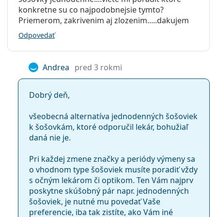
Kontaktné šošovky
Biofinity?
konkretne su co najpodobnejsie tymto?
Sférické a asférické šošovky
Priemerom, zakrivenim aj zlozenim.....dakujem
Je značka Biofinity dobrá?
Odpovedať
Je vhodné spať s kontaktnými šošovkami
Andrea
pred 3 rokmi
Biofinity?
Dobrý deň,
Aký je rozdiel medzi Biofinity a Biofinity XR?
všeobecná alternatíva jednodenných šošoviek
k šošovkám, ktoré odporučil lekár, bohužiaľ
daná nie je.
Aký je rozdiel medzi Biofinity (6 šošoviek) a
Biofinity (3 šošovky)?
Pri každej zmene značky a periódy výmeny sa
o vhodnom type šošoviek musíte poradiť vždy
s očným lekárom či optikom. Ten Vám najprv
Ostatné mesačné kontaktné šošovky
poskytne skúšobný pár napr. jednodenných
šošoviek, je nutné mu povedať Vaše
Najčastejšie sa predáva s roztokom
Vantio Multi-
preferencie, iba tak zistíte, ako Vám iné