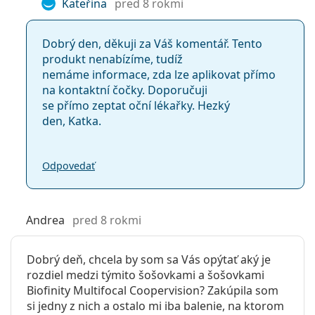
Kateřina
pred 8 rokmi
Dobrý den, děkuji za Váš komentář. Tento
produkt nenabízíme, tudíž
nemáme informace, zda lze aplikovat přímo
na kontaktní čočky. Doporučuji
se přímo zeptat oční lékařky. Hezký
den, Katka.
Odpovedať
Andrea
pred 8 rokmi
Dobrý deň, chcela by som sa Vás opýtať aký je
rozdiel medzi týmito šošovkami a šošovkami
Biofinity Multifocal Coopervision? Zakúpila som
si jedny z nich a ostalo mi iba balenie, na ktorom