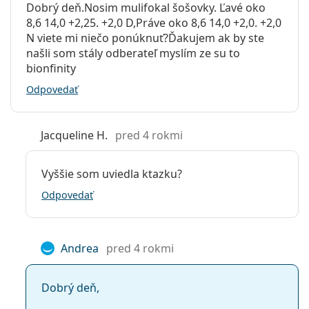
Dobrý deň.Nosim mulifokal šošovky. Ľavé oko
8,6 14,0 +2,25. +2,0 D,Práve oko 8,6 14,0 +2,0. +2,0
N viete mi niečo ponúknuť?Ďakujem ak by ste
našli som stály odberateľ myslím ze su to
bionfinity
Odpovedať
Jacqueline H.
pred 4 rokmi
Vyššie som uviedla ktazku?
Odpovedať
Andrea
pred 4 rokmi
Dobrý deň,