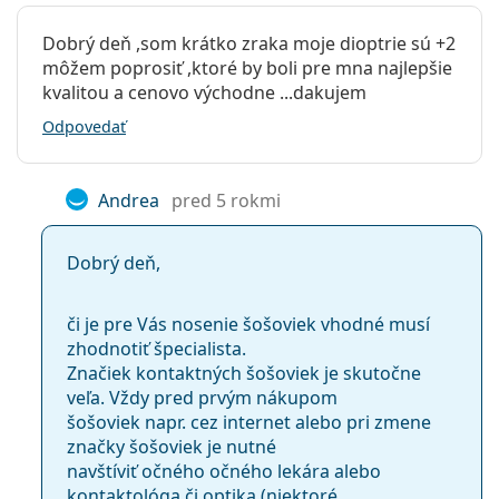
Dobrý deň ,som krátko zraka moje dioptrie sú +2
môžem poprosiť ,ktoré by boli pre mna najlepšie
kvalitou a cenovo východne ...dakujem
Odpovedať
Andrea
pred 5 rokmi
Dobrý deň,
či je pre Vás nosenie šošoviek vhodné musí
zhodnotiť špecialista.
Značiek kontaktných šošoviek je skutočne
veľa. Vždy pred prvým nákupom
šošoviek napr. cez internet alebo pri zmene
značky šošoviek je nutné
navštíviť očného očného lekára alebo
kontaktológa či optika (niektoré