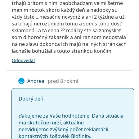
trhajú pritom s nimi zaobchadzam velmi šetrne
mením roztok skoro každý deň a nadobky su
vždy čisté ...mesačne nevydržia ani 2 týždne a už
sa trhajú nerozumiem tomu a som s toho dosť
sklamaná ..a ta cena ?? mali by ste sa zamysliet
som dlhoročný zakázník a ani raz som nedostala
na ne zľavu dokonca ich majú na iných stránkach
lacnešie bohužial s touto strankou končím
Odpovedať
Andrea
pred 8 rokmi
Dobrý deň,
ďakujeme za Vaše hodnotenie. Daná situácia
ma skutočne mrzí, aktuálne
neevidujeme zvýšený počet reklamácií
kontaktných šošoviek Biofinity.