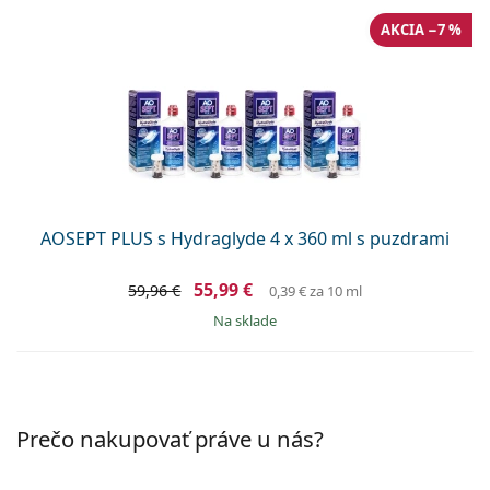
AKCIA −7 %
AOSEPT PLUS s Hydraglyde 4 x 360 ml s puzdrami
55,99 €
59,96 €
0,39 €
za 10 ml
na sklade
Prečo nakupovať práve u nás?