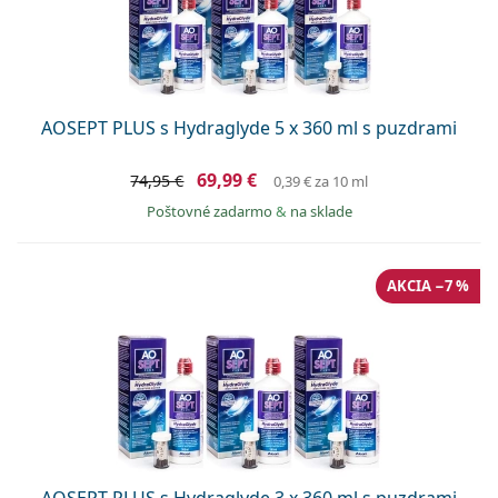
Persol
Prada
Všetky značky
AOSEPT PLUS s Hydraglyde 5 x 360 ml s puzdrami
69,99 €
74,95 €
0,39 €
za 10 ml
Poštovné zadarmo
&
na sklade
AKCIA −7 %
AOSEPT PLUS s Hydraglyde 3 x 360 ml s puzdrami