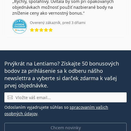
Rýchly, spoľahlivý. Uvítala by som pri opakovaných
objednávkach možnosť použiť nazbierané body na
zníženie ceny ako vernostný bonus.
Overený zákazník, pred 3 dňami
hodnotenie 5 z 5
Prvýkrát na Lentiamo? Získajte 50 bonusových
bodov za prihlásenie sa k odberu nášho
newslettra a vyberte si darček zdarma k vašej
prvej objednávke.
E-mail
Odoslaním vyjadrujete súhlas so
spracovaním vašich
osobných údajov
.
Chcem novinky