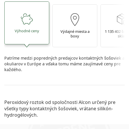
Výhodné ceny
Výdajné miesta a
1 135 402 šoš
boxy
sklade
Patríme medzi popredných predajcov kontaktných šošoviek a
okuliarov v Európe a vďaka tomu máme zaujímavé ceny pre
každého.
Peroxidový roztok od spoločnosti Alcon určený pre
všetky typy kontaktných šošoviek, vrátane silikón-
hydrogélových.