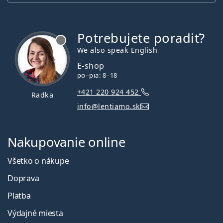
Potrebujete poradiť?
je offline
We also speak English
E-shop
po–pia: 8–18
+421 220 924 452
Radka
info@lentiamo.sk
Nakupovanie online
Všetko o nákupe
Doprava
Platba
Výdajné miesta