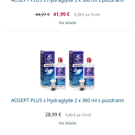
41,99 €
44,97 €
0,39 €
za 10 ml
na sklade
AOSEPT PLUS s Hydraglyde 2 x 360 ml s puzdrami
28,99 €
0,40 €
za 10 ml
na sklade